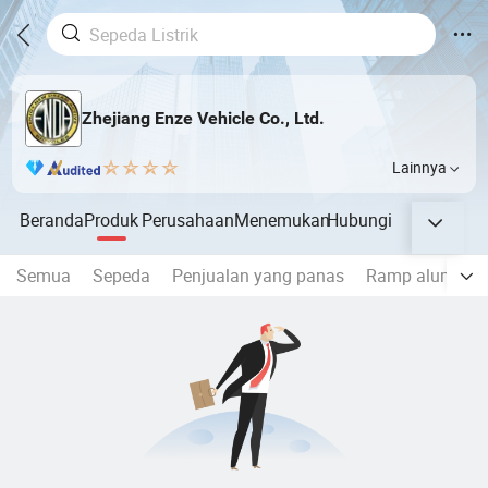
Zhejiang Enze Vehicle Co., Ltd.
Lainnya
Beranda
Produk
Perusahaan
Menemukan
Hubungi
Semua
Sepeda
Penjualan yang panas
Ramp alumini