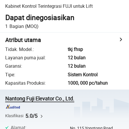
Kabinet Kontrol Terintegrasi FUJI untuk Lift
Dapat dinegosiasikan
1
Bagian
(MOQ)
Atribut utama
Tidak. Model.
:
tkj fhsp
Layanan purna jual
:
12 bulan
Garansi
:
12 bulan
Tipe
:
Sistem Kontrol
Kapasitas Produksi
:
1000, 000 pc/tahun
Nantong Fuji Elevator Co., Ltd.
5.0/5
Klasifikasi
Alamat
:
No. 115 Yongtong Road,