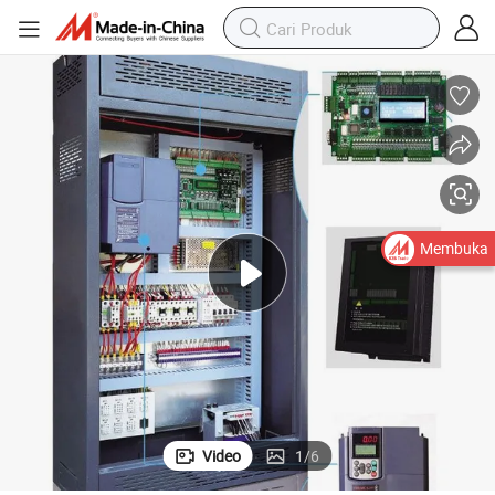
Membuka
Video
1
/
6