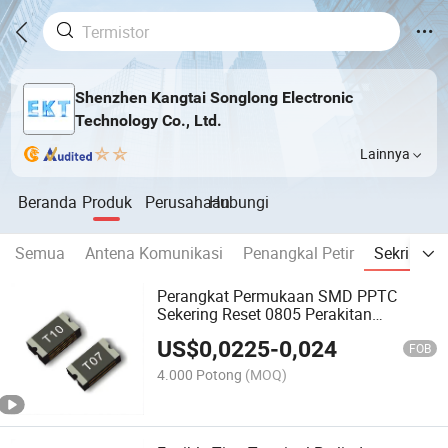
Shenzhen Kangtai Songlong Electronic
Technology Co., Ltd.
Lainnya
Beranda
Produk
Perusahaan
Hubungi
Semua
Antena Komunikasi
Penangkal Petir
Sekring
Perangkat Permukaan SMD PPTC
Sekering Reset 0805 Perakitan
Otomatis
US$
0,0225
-
0,024
FOB
4.000 Potong
(MOQ)