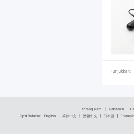
Tunjukkan:
Tentang Kami
Deklarasi
Pe
Opsi Bahasa:
English
简体中文
繁體中文
日本語
Françai