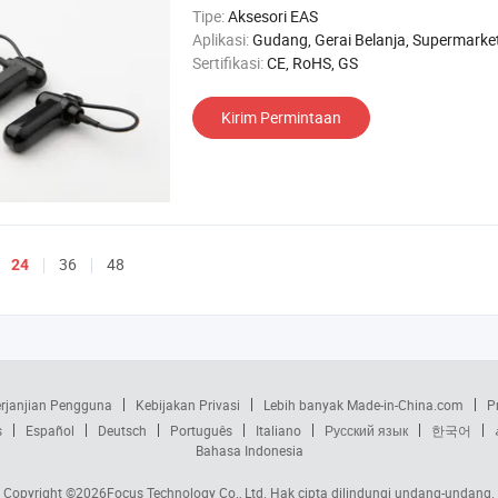
Tipe:
Aksesori EAS
Aplikasi:
Gudang, Gerai Belanja, Supermarket, Toko pakaian, Tok
Sertifikasi:
CE, RoHS, GS
Kirim Permintaan
36
48
24
rjanjian Pengguna
Kebijakan Privasi
Lebih banyak Made-in-China.com
P
s
Español
Deutsch
Português
Italiano
Русский язык
한국어
Bahasa Indonesia
Copyright ©2026
Focus Technology Co., Ltd.
Hak cipta dilindungi undang-undang.