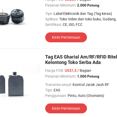
Pesanan Minimum:
2.000 Potong
Tipe:
Label Elektronik dan Tag (Tag keras)
Aplikasi:
Toko Video dan toko buku, Gudang, Gerai Belanja, Supermarket, Toko pakaian, T
Sertifikasi:
CE, ISO, FCC
Kirim Permintaan
Tag EAS Gharial Am/RF/RFID Rite
Kelontong Toko Serba Ada
Harga FOB:
/ Bagian
US$1,5
Pesanan Minimum:
1.000 Potong
Transmisi sinyal:
Kontrol Jarak Jauh RF
Tipe:
EAS
Penggunaan:
Pintu, Auto (Otomatis)
Kirim Permintaan