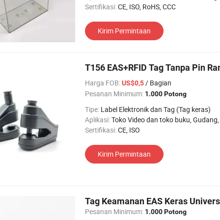
Sertifikasi:
CE, ISO, RoHS, CCC
Kirim Permintaan
T156 EAS+RFID Tag Tanpa Pin R
Harga FOB:
/ Bagian
US$0,5
Pesanan Minimum:
1.000 Potong
Tipe:
Label Elektronik dan Tag (Tag keras)
Aplikasi:
Toko Video dan toko buku, Gudang, Gerai Belanja, Supermarket, Toko pakaian, T
Sertifikasi:
CE, ISO
Kirim Permintaan
Tag Keamanan EAS Keras Universa
Pesanan Minimum:
1.000 Potong