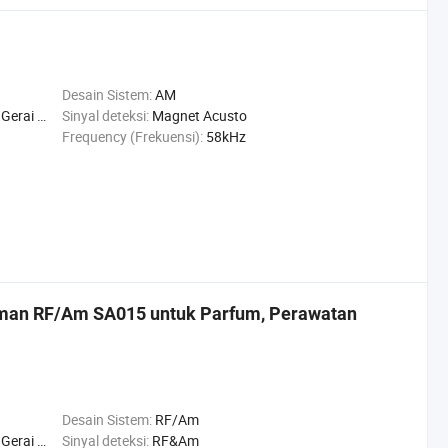
Desain Sistem:
AM
oko perhiasan
Sinyal deteksi:
Magnet Acusto
Frequency (Frekuensi):
58kHz
 Aman RF/Am SA015 untuk Parfum, Perawatan
Desain Sistem:
RF/Am
oko perhiasan
Sinyal deteksi:
RF&Am