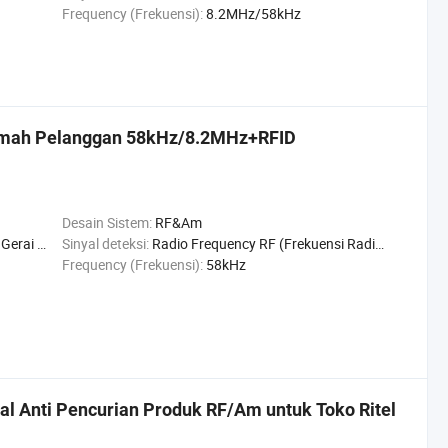
Frequency (Frekuensi):
8.2MHz/58kHz
amah Pelanggan 58kHz/8.2MHz+RFID
Desain Sistem:
RF&Am
oko perhiasan
Sinyal deteksi:
Radio Frequency RF (Frekuensi Radio RF)
Frequency (Frekuensi):
58kHz
l Anti Pencurian Produk RF/Am untuk Toko Ritel