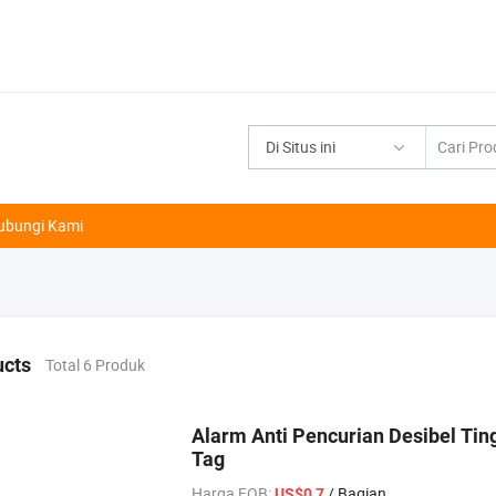
Di Situs ini
ubungi Kami
ucts
Total 6 Produk
Alarm Anti Pencurian Desibel Ti
Tag
Harga FOB:
/ Bagian
US$0,7