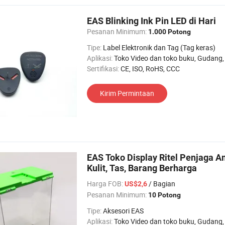
EAS Blinking Ink Pin LED di Hari
Pesanan Minimum:
1.000 Potong
Tipe:
Label Elektronik dan Tag (Tag keras)
Aplikasi:
Toko Video dan toko buku, Gudang, Gerai Belanja, Supermarket, Toko pakaian, T
Sertifikasi:
CE, ISO, RoHS, CCC
Kirim Permintaan
EAS Toko Display Ritel Penjaga
Kulit, Tas, Barang Berharga
Harga FOB:
/ Bagian
US$2,6
Pesanan Minimum:
10 Potong
Tipe:
Aksesori EAS
Aplikasi:
Toko Video dan toko buku, Gudang, Gerai Belanja, Supermarket, Toko pakaian, T