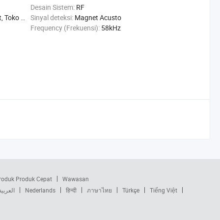
Desain Sistem:
RF
o perhiasan
Sinyal deteksi:
Magnet Acusto
Frequency (Frekuensi):
58kHz
roduk Produk Cepat
Wawasan
العربية
Nederlands
हिन्दी
ภาษาไทย
Türkçe
Tiếng Việt