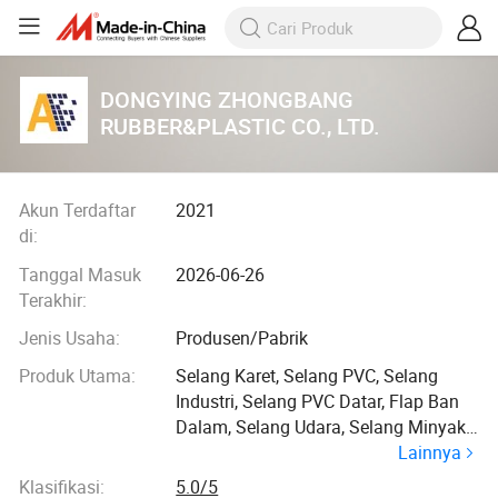
DONGYING ZHONGBANG
RUBBER&PLASTIC CO., LTD.
Akun Terdaftar
2021
di:
Tanggal Masuk
2026-06-26
Terakhir:
Jenis Usaha:
Produsen/Pabrik
Produk Utama:
Selang Karet, Selang PVC, Selang
Industri, Selang PVC Datar, Flap Ban
Dalam, Selang Udara, Selang Minyak,
Lainnya
Selang Bahan Bakar, Selang Hidrolik,
Selang Las, Selang Kebakaran
Klasifikasi:
5.0/5