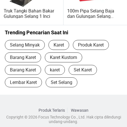
memperoleh reputasi sangat baik di Foreign Coupe.
Selamat datang di tempat kami, dan untuk kerjasama
Truk Tangki Bahan Bakar
100m Pipa Selang Baja
lebih lanjut.
Gulungan Selang 1 Inci
dan Gulungan Selang
Minyak 1.5 Inci
Trending Pencarian Saat Ini
Selang Minyak
Karet
Produk Karet
Barang Karet
Karet Kustom
Barang Karet
karet
Set Karet
Lembar Karet
Set Selang
Produk Terlaris
Wawasan
Copyright © 2026 Focus Technology Co., Ltd. Hak cipta dilindungi
undang-undang.