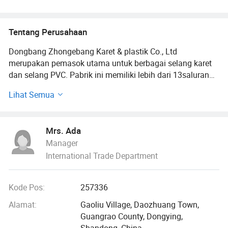
Tentang Perusahaan
Dongbang Zhongebang Karet & plastik Co., Ltd
merupakan pemasok utama untuk berbagai selang karet
dan selang PVC. Pabrik ini memiliki lebih dari 13saluran
produksi selang karet PCS, lebih dari 10PCS saluran
Lihat Semua
produksi selang PVC, 10 tabung dalam dan saluran
produksi flap ban. Produk utama kami adalah semua jenis
selang karet, selang PVC, tabung dalam ban dan
Mrs. Ada
penghalang ban.Pabrik memiliki ISO, CE, RoHS, SGS dan
Manager
banyak sertifikasi lainnya untuk kualitas selang. Selang
International Trade Department
kualitas baik, lebih dari 8 tahun perdagangan
internasional, dan lebih dari 15 tahun pengalaman
rekayasa adalah keuntungan kami. Tujuan utama
Kode Pos:
257336
perusahaan kami adalah menawarkan selang berkualitas
tinggi dan layanan terbaik untuk setiap pelanggan.
Alamat:
Gaoliu Village, Daozhuang Town,
Guangrao County, Dongying,
Bisnis kita memiliki situasi di sini - semua pelanggan kita
Shandong, China