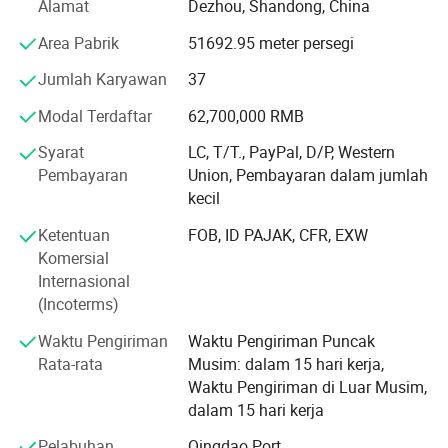
Alamat
Dezhou, Shandong, China
mengintegrasikan produksi, penjualan, desain teknis, dan
layanan konstruksi dari bahan-bahan gesintetik baru.
Area Pabrik
51692.95 meter persegi
DXD selalu menjadi "pemeran perusahaan dalam kurun
Jumlah Karyawan
37
PAKET
waktu seratus tahun, menciptakan merek yang abadi"
Modal Terdaftar
62,700,000 RMB
sebagai filosofi bisnis perusahaan, tergantung pada
kualitas, polisi kredit sebagai kehidupan perusahaan.
Syarat
LC, T/T., PayPal, D/P, Western
Seluruh alat produksi yang utama diimpor oleh
Pembayaran
Union, Pembayaran dalam jumlah
perusahaan domestik dan internasional.
kecil
Kelebihan dan Aplikasi
Lingkup bisnis perusahaan: Manufaktur, penjualan dan
Ketentuan
FOB, ID PAJAK, CFR, EXW
konstruksi geotag, geotag, geotag, geotag, karpet tenun,
Komersial
Tertentu
karpet pameran, Geometri, GGeometri Komposit, pelat
Internasional
tahan air, GCL dipakai anti air, ggeogrid, geocell, Geometri,
(Incoterms)
sabuk penghenti air, Water stop strip, film PE, matras
Waktu Pengiriman
Waktu Pengiriman Puncak
konsolidasi tiga dimensi, dukungan jembatan,
Rata-rata
Musim: dalam 15 hari kerja,
sambungan ekspansi, membangun roll anti-air. Mereka
Waktu Pengiriman di Luar Musim,
melakukan pencegahan, perlindungan, penguatan,
dalam 15 hari kerja
pasokan integrasi sistem air yang ramah lingkungan.
Pelabuhan
Qingdao Port