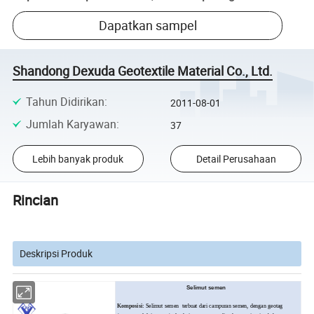
Dapatkan sampel
Shandong Dexuda Geotextile Material Co., Ltd.
Tahun Didirikan
:
2011-08-01
Jumlah Karyawan
:
37
Lebih banyak produk
Detail Perusahaan
Rincian
Deskripsi Produk
Selimut semen
Komposisi:
Selimut semen
terbuat dari campuran semen, dengan geotag