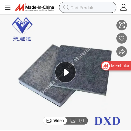
san Parit Perlindungan Lereng Konservasi Air Kolam
Selimut Beton Kain Beton Berkualitas Tinggi Kanvas Semen untuk Pelapi
Membuka
Video
1
/
1