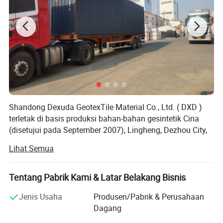
Proses Produksi & Paket
Shandong Dexuda GeotexTile Material Co., Ltd. ( DXD )
terletak di basis produksi bahan-bahan gesintetik Cina
(disetujui pada September 2007), Lingheng, Dezhou City,
Propinsi Shandong, kampung halaman Dongfang Shuo,
Lihat Semua
seorang penulis besar dari Western Dynasty Han.
Dengan total investasi 120 juta yuan dan terdaftar
Tentang Pabrik Kami & Latar Belakang Bisnis
dengan modal 50.7 juta yuan, perusahaan memiliki 120
karyawan, termasuk lebih dari 35 tenaga profesional dan
Jenis Usaha
Produsen/Pabrik & Perusahaan
teknis, dan merupakan perusahaan backbone yang telah
Dagang
diakui dari bahan baku produksi bahan gesintetik yang