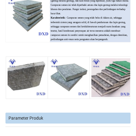
(geotag melalui geotag), dan
kain tenun yang diperkuat, yaitu tiga bahan utama.
Campuran semen ini telah diperbaiki antara dua lapis geotag melalui teknologi
khusus dan peralatan. Fungsi isolasi, pencegahan dan perlindungan terhadap
baca-lihat.
Karakteristik:
Campuran semen yang telah beku di dalam air, sehingga
terbentuk sistem yang seragam solid, di bawah pembatasan dua lapis geotag,
sehingga campuran semen dari ketidakteraturan menjadi suatu keadaan yang
teratur, hasil kondensasi penyerapan air terus menerus adalah membuat
campuran semen itu sendiri untuk menghasilkan pemadatan, dengan demikian,
perlindungan anti-resan serta penguatan akan berpengaruh.
Parameter Produk