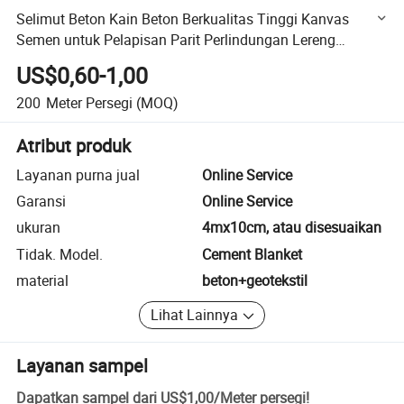
Selimut Beton Kain Beton Berkualitas Tinggi Kanvas
Semen untuk Pelapisan Parit Perlindungan Lereng
Konservasi Air Kolam
US$0,60-1,00
200
Meter Persegi
(MOQ)
Atribut produk
Layanan purna jual
Online Service
Garansi
Online Service
ukuran
4mx10cm, atau disesuaikan
Tidak. Model.
Cement Blanket
material
beton+geotekstil
Lihat Lainnya
Layanan sampel
Dapatkan sampel dari
US$1,00
/
Meter persegi
!