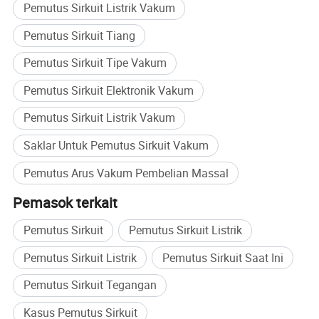
Pemutus Sirkuit Listrik Vakum
yang berdedikasi siap 24/7, dan semua produk dilindungi
sepenuhnya berdasarkan garansi, menawarkan
Pemutus Sirkuit Tiang
keandalan dan ketenangan pikiran.
Pemutus Sirkuit Tipe Vakum
Di Baoding Sihombe dan Electric Technology Co.,Ltd.,
kami menggabungkan inovasi teknologi, keunggulan
Pemutus Sirkuit Elektronik Vakum
produk, dan layanan yang berfokus pada pelanggan
Pemutus Sirkuit Listrik Vakum
untuk menghadirkan sistem listrik berkinerja tinggi yang
andal dan tangguh di seluruh dunia.
Saklar Untuk Pemutus Sirkuit Vakum
Penyeimbang lonjakan arus:
Pemutus Arus Vakum Pembelian Massal
Melindungi peralatan dari petir dan mengalihkan tegangan berlebih.
Pemasok terkait
Pemutus Sirkuit
Pemutus Sirkuit Listrik
Pemutus Sirkuit Listrik
Pemutus Sirkuit Saat Ini
Pemutus Sirkuit Tegangan
Kasus Pemutus Sirkuit