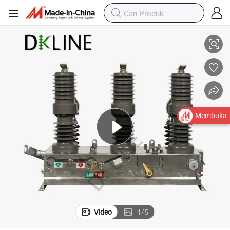
, 3-Phase Saklar Distribusi Cerdas
11kv Saklar Sirkuit Vakum Pemutus Otomatis yang Dipasang di Tiang Luar
Membuka
Video
1
/
5