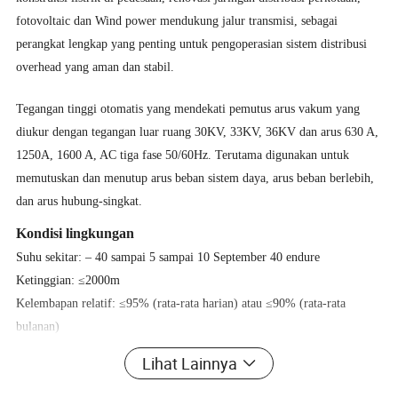
fotovoltaic dan Wind power mendukung jalur transmisi, sebagai
perangkat lengkap yang penting untuk pengoperasian sistem distribusi
overhead yang aman dan stabil.
Tegangan tinggi otomatis yang mendekati pemutus arus vakum yang
diukur dengan tegangan luar ruang 30KV, 33KV, 36KV dan arus 630 A,
1250A, 1600 A, AC tiga fase 50/60Hz. Terutama digunakan untuk
memutuskan dan menutup arus beban sistem daya, arus beban berlebih,
dan arus hubung-singkat.
Kondisi lingkungan
Suhu sekitar: – 40 sampai 5 sampai 10 September 40 endure
Ketinggian: ≤2000m
Kelembapan relatif: ≤95% (rata-rata harian) atau ≤90% (rata-rata
bulanan)
Kecepatan angin: ≤34m/s (setara dengan tekanan 700pa di permukaan
Lihat Lainnya
silindris)
Struktur dan fungsi