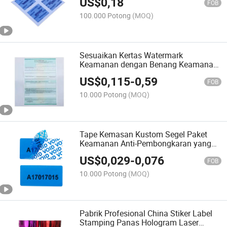
US$
0,18
FOB
100.000 Potong
(MOQ)
Sesuaikan Kertas Watermark
Keamanan dengan Benang Keamanan
dan Serat UV untuk Sertifikat
US$
0,115
-
0,59
FOB
10.000 Potong
(MOQ)
Tape Kemasan Kustom Segel Paket
Keamanan Anti-Pembongkaran yang
Laris
US$
0,029
-
0,076
FOB
10.000 Potong
(MOQ)
Pabrik Profesional China Stiker Label
Stamping Panas Hologram Laser