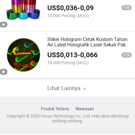
Tahan Air
US$
0,036
-
0,09
FOB
10.000 Potong
(MOQ)
Stiker Hologram Cetak Kustom Tahan
Air Label Holografik Laser Sekali Pakai
untuk Botol
US$
0,013
-
0,066
FOB
10.000 Potong
(MOQ)
Lihat Lainnya
Produk Terlaris
Wawasan
Copyright © 2026 Focus Technology Co., Ltd. Hak cipta dilindungi
undang-undang.