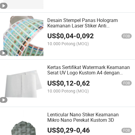
Desain Stempel Panas Hologram
Keamanan Laser Stiker Anti
Pemalsuan Foil
US$
0,04
-
0,092
FOB
10.000 Potong
(MOQ)
Kertas Sertifikat Watermark Keamanan
Serat UV Logo Kustom A4 dengan
Benang Keamanan
US$
0,12
-
0,62
FOB
10.000 Potong
(MOQ)
Lenticular Nano Stiker Keamanan
Mikro Nano Perekat Kustom 3D
US$
0,29
-
0,46
FOB