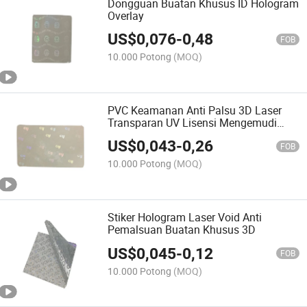
Dongguan Buatan Khusus ID Hologram
Overlay
US$
0,076
-
0,48
FOB
10.000 Potong
(MOQ)
PVC Keamanan Anti Palsu 3D Laser
Transparan UV Lisensi Mengemudi
Hologram Laminasi Overlay
US$
0,043
-
0,26
FOB
10.000 Potong
(MOQ)
Stiker Hologram Laser Void Anti
Pemalsuan Buatan Khusus 3D
US$
0,045
-
0,12
FOB
10.000 Potong
(MOQ)