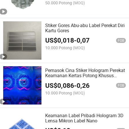
50.000 Potong
(MOQ)
Stiker Gores Abu-abu Label Perekat Diri
Kartu Gores
US$
0,018
-
0,07
FOB
10.000 Potong
(MOQ)
Pemasok Cina Stiker Hologram Perekat
Keamanan Kertas Potong Khusus
dengan UV
US$
0,086
-
0,26
FOB
10.000 Potong
(MOQ)
Keamanan Label Pribadi Hologram 3D
Lensa Mikron Label Nano