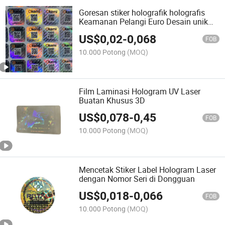
Goresan stiker holografik holografis
Keamanan Pelangi Euro Desain unik
khusus Di luar Serial Number QR Code
US$
0,02
-
0,068
3D Silver Golden Film Hologram stiker
FOB
label
10.000 Potong
(MOQ)
Film Laminasi Hologram UV Laser
Buatan Khusus 3D
US$
0,078
-
0,45
FOB
10.000 Potong
(MOQ)
Mencetak Stiker Label Hologram Laser
dengan Nomor Seri di Dongguan
US$
0,018
-
0,066
FOB
10.000 Potong
(MOQ)