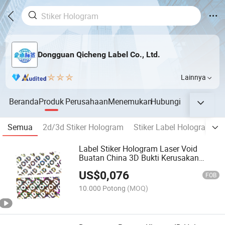
Dongguan Qicheng Label Co., Ltd.
Lainnya
Beranda
Produk
Perusahaan
Menemukan
Hubungi
Semua
2d/3d Stiker Hologram
Stiker Label Hologram La
Label Stiker Hologram Laser Void
Buatan China 3D Bukti Kerusakan
Garansi Void
US$
0,076
FOB
10.000 Potong
(MOQ)