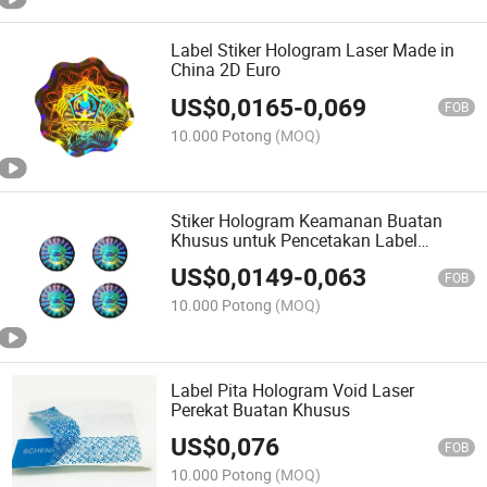
Label Stiker Hologram Laser Made in
China 2D Euro
US$
0,0165
-
0,069
FOB
10.000 Potong
(MOQ)
Stiker Hologram Keamanan Buatan
Khusus untuk Pencetakan Label
Kemasan Makanan
US$
0,0149
-
0,063
FOB
10.000 Potong
(MOQ)
Label Pita Hologram Void Laser
Perekat Buatan Khusus
US$
0,076
FOB
10.000 Potong
(MOQ)