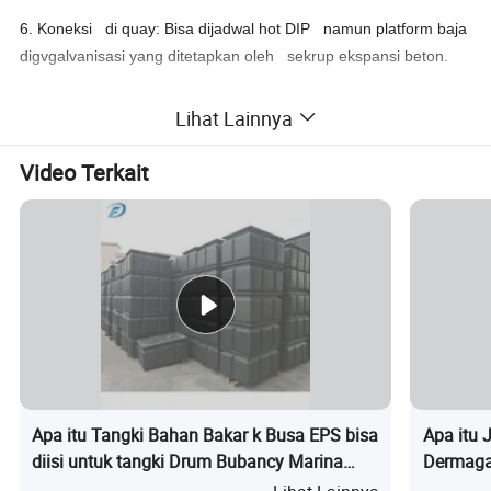
6. Koneksi di quay: Bisa dijadwal hot DIP namun platform baja
digvgalvanisasi yang ditetapkan oleh sekrup ekspansi beton.
7. Sambungan pontoon: Sistem rolling yang terdiri dari roller
Lihat Lainnya
karet dan penutup flap untuk memastikan titian
kontinu tanpa tangga.
Video Terkait
Apa itu Tangki Bahan Bakar k Busa EPS bisa
Apa itu 
diisi untuk tangki Drum Bubancy Marina
Dermaga 
Dock
Dermaga