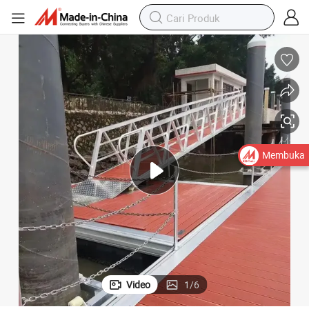
Membuka
Video
1
/
6