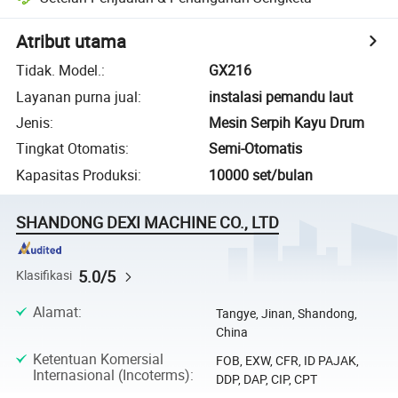
Atribut utama
Tidak. Model.
:
GX216
Layanan purna jual
:
instalasi pemandu laut
Jenis
:
Mesin Serpih Kayu Drum
Tingkat Otomatis
:
Semi-Otomatis
Kapasitas Produksi
:
10000 set/bulan
SHANDONG DEXI MACHINE CO., LTD
5.0/5
Klasifikasi
Alamat
:
Tangye, Jinan, Shandong,
China
Ketentuan Komersial
FOB, EXW, CFR, ID PAJAK,
Internasional (Incoterms)
:
DDP, DAP, CIP, CPT