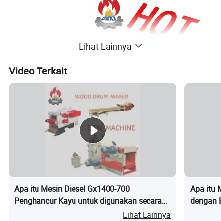
Lihat Lainnya
Video Terkait
Apa itu Mesin Diesel Gx1400-700
Apa itu 
Pengenalan fungsi
Penghancur Kayu untuk digunakan secara
dengan Ef
industri
Lihat Lainnya