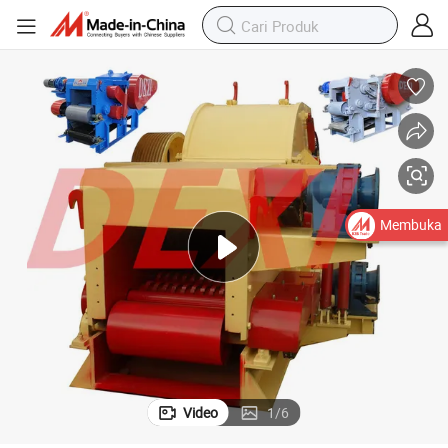
Membuka
Video
1
/
6