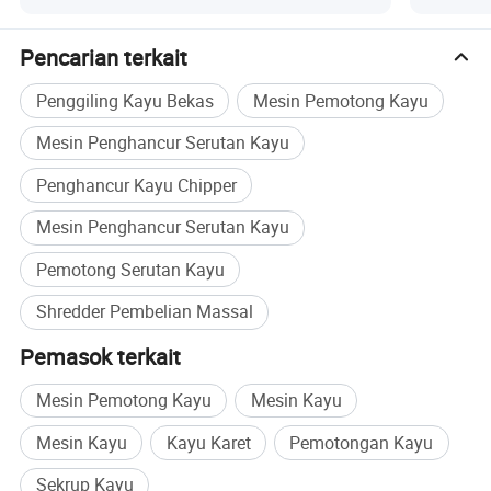
1. Kemampuan beradaptasi fleksibel.
Pencarian terkait
Rancangan chopik kayu dan shredder
Penggiling Kayu Bekas
Mesin Pemotong Kayu
menghindari pembuatan batu itu. Dan cocok
Mesin Penghancur Serutan Kayu
untuk berbagai kondisi berbeda, namun tidak
terpengaruh oleh cuaca dan kondisi eksternal
Penghancur Kayu Chipper
lainnya.
Mesin Penghancur Serutan Kayu
Pemotong Serutan Kayu
2. Hemat waktu. Potongan kayu dan shredder
Shredder Pembelian Massal
ini dapat langsung diproduksi dan sangat
Pemasok terkait
menghemat waktu.
Mesin Pemotong Kayu
Mesin Kayu
3. Menghemat uang. Potongan kayu dan
Mesin Kayu
Kayu Karet
Pemotongan Kayu
shredder ini berkapasitas besar dan mampu
Sekrup Kayu