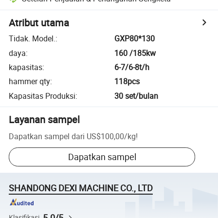
Atribut utama
Tidak. Model.
:
GXP80*130
daya
:
160 /185kw
kapasitas
:
6-7/6-8t/h
hammer qty
:
118pcs
Kapasitas Produksi
:
30 set/bulan
Layanan sampel
Dapatkan sampel dari
US$100,00
/
kg
!
Dapatkan sampel
SHANDONG DEXI MACHINE CO., LTD
5.0/5
Klasifikasi