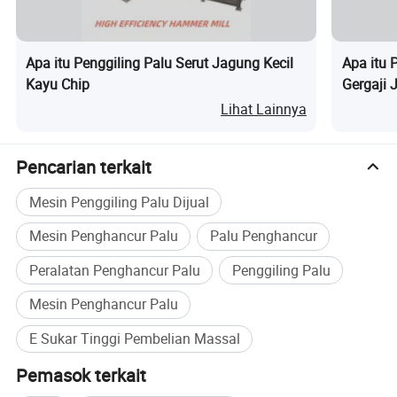
Apa itu Penggiling Palu Serut Jagung Kecil
Apa itu 
Kayu Chip
Gergaji 
Lihat Lainnya
Pencarian terkait
Mesin Penggiling Palu Dijual
Mesin Penghancur Palu
Palu Penghancur
Peralatan Penghancur Palu
Penggiling Palu
Mesin Penghancur Palu
Penggiling yang sangat efisien seri GXP
E Sukar Tinggi Pembelian Massal
banyak digunakan untuk menggiling
Pemasok terkait
berbagai macam bahan biomas menjadi