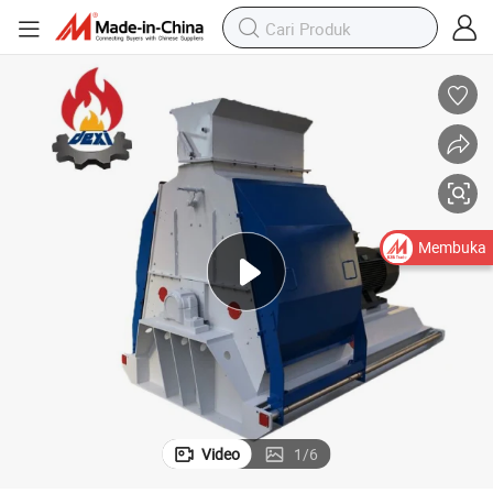
Membuka
Video
1
/
6