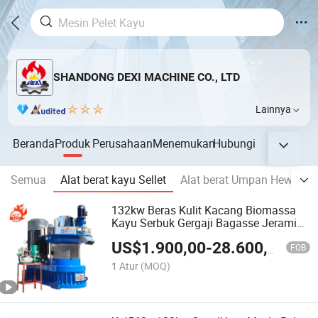
SHANDONG DEXI MACHINE CO., LTD
Lainnya
Beranda
Produk
Perusahaan
Menemukan
Hubungi
Semua
Alat berat kayu Sellet
Alat berat Umpan Hewan
132kw Beras Kulit Kacang Biomassa
Kayu Serbuk Gergaji Bagasse Jerami
Chip Serutan Efb Mesin Pencetak Pelet
US$
1.900,00
-
28.600,00
Bahan Bakar Industri Biofuel
FOB
Pembuatan Pelet Mesin Pembuat Pelet
1 Atur
(MOQ)