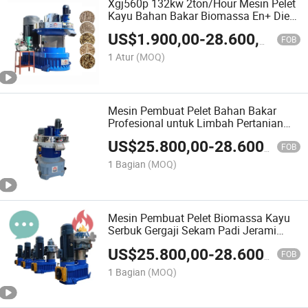
Xgj560p 132kw 2ton/Hour Mesin Pelet
Kayu Bahan Bakar Biomassa En+ Die
Cincin Vertikal
US$
1.900,00
-
28.600,00
FOB
1 Atur
(MOQ)
Mesin Pembuat Pelet Bahan Bakar
Profesional untuk Limbah Pertanian
Beras Sekam Jagung COB Kayu yang
US$
25.800,00
-
28.600,00
Disetujui Tipe CE Baru
FOB
1 Bagian
(MOQ)
Mesin Pembuat Pelet Biomassa Kayu
Serbuk Gergaji Sekam Padi Jerami
Efisiensi Tinggi Dexi
US$
25.800,00
-
28.600,00
FOB
1 Bagian
(MOQ)