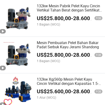
132kw Mesin Pabrik Pelet Kayu Cincin
Vertikal Tahan Berat dengan Sertifikat
CE
US$
25.800,00
-
28.600,00
FOB
1 Bagian
(MOQ)
Mesin Pembuatan Pelet Bahan Bakar
Padat Serbuk Kayu Jerami Shandong
US$
25.800,00
-
28.600,00
FOB
1 Bagian
(MOQ)
132kw Xgj560p Mesin Pelet Kayu
Cincin Vertikal dengan Kapasitas 1.5-2
Ton Jam
US$
25.600,00
-
28.600,00
FOB
1 Atur
(MOQ)