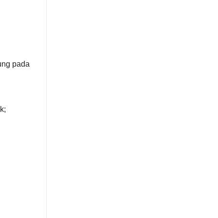
ung pada
k;