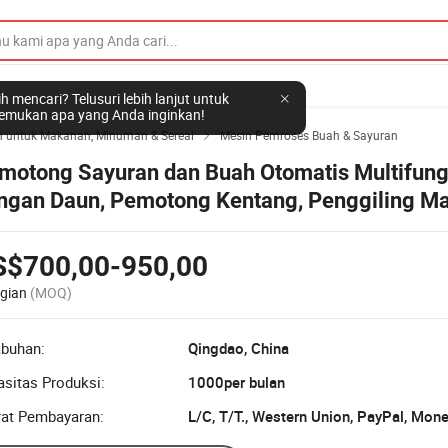
h mencari? Telusuri lebih lanjut untuk
mukan apa yang Anda inginkan!
n untuk Makanan, Minuman & Sereal
Mesin Pemroses Buah & Sayuran

motong Sayuran dan Buah Otomatis Multifung
ngan Daun, Pemotong Kentang, Penggiling M
motong Spiral Sayuran dan Buah
S$700,00-950,00
gian
(MOQ)
abuhan:
Qingdao, China
sitas Produksi:
1000per bulan
rat Pembayaran:
L/C, T/T., Western Union, PayPal, Mon