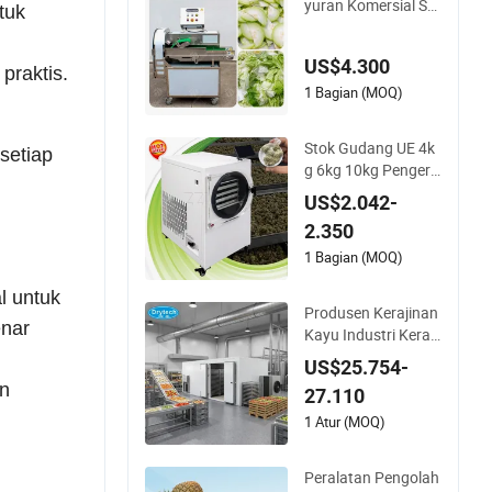
yuran Komersial Sta
tuk
inless Steel, Pemoto
ng Sayuran Listrik I
US$4.300
ndustri untuk Menti
praktis.
mun, Kubis, Tomat
1 Bagian (MOQ)
Stok Gudang UE 4k
setiap
g 6kg 10kg Pengeri
ng Beku Makanan K
US$2.042-
ecil Beku Sayuran L
2.350
yophilizer Mini Mesi
n Pengering Buah R
1 Bagian (MOQ)
umah Harga Liofiliz
l untuk
ador
Produsen Kerajinan
enar
Kayu Industri Kera
mik Fig Cabai Mera
US$25.754-
h Lada Merah Limb
an
27.110
ah Produk Pertania
n Bahan Industri Bu
1 Atur (MOQ)
ah Mangga Mesin P
engering Hpd
Peralatan Pengolah