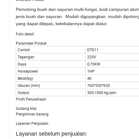
Pemotong buah dan sayuran multi-fungsi, bodi campuran alumi
jenis buah dan sayuran. Mudah digoyangkan, mudah dipotong ce
yang dapat dilepas, ketebalannya dapat diatur.
Foto detail
Parameter Produk
Contoh
DTD11
Tegangan
220V
Daya
0,75KW
Horsepower
1HP
Berat(kg)
40
Ukuran (mm)
760*550*930
Output
300-1000 kg/jam
Profil Perusahaan
Gudang kita:
Pengiriman barang:
Layanan Penjualan
Layanan sebelum penjualan: