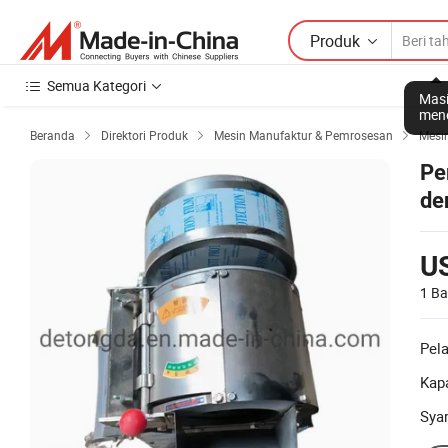
Produk
Semua Kategori
Masi
mene
Beranda
Direktori Produk
Mesin Manufaktur & Pemrosesan
Mesi



Pe
de
Pe
U
1 Ba
Pel
Kapa
Sya