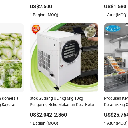
k Pengolahan
Daging dan Sayuran dari Stainless
Pembersih Si
US$2.500
US$1.580
Steel, Mesin Multifungsi untuk
1 Bagian (MOQ)
1 Atur (MOQ)
Memotong dan Dicing Sayuran dalam
Bentuk Batang dan Kubus
 Komersial
Stok Gudang UE 4kg 6kg 10kg
Produsen Ker
g Sayuran
Pengering Beku Makanan Kecil Beku
Keramik Fig 
ntimun, Kubis,
Sayuran Lyophilizer Mini Mesin
Limbah Prod
US$2.042-2.350
US$25.75
Pengering Buah Rumah Harga
Industri Bua
1 Bagian (MOQ)
1 Atur (MOQ)
Liofilizador
Pengering H