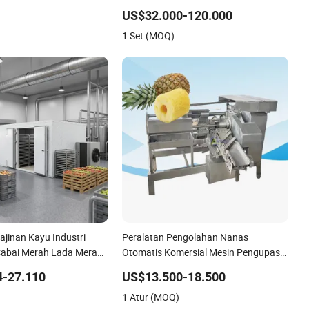
kat Rol Otomatis
Buah, Makanan, Camilan Anjing,
US$32.000-120.000
Makanan Kucing
1 Set (MOQ)
ajinan Kayu Industri
Peralatan Pengolahan Nanas
Cabai Merah Lada Merah
Otomatis Komersial Mesin Pengupas
uk Pertanian Bahan
Pemotong Iris Nanas
4-27.110
US$13.500-18.500
h Mangga Mesin
1 Atur (MOQ)
pd