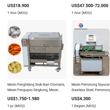
Wortel
Profesional untuk Pabri
US$18.900
US$47.500-72.000
1 Atur (MOQ)
1 Atur (MOQ)
Mesin Penghilang Sisik Ikan Otomatis,
Mesin Pemotong Sayuran
Mesin Pengupas Singkong, Mesin
Stainless Steel, Pemoton
Pembersih Jahe dengan Penutup,
Listrik Industri untuk Me
US$1.750-1.980
US$4.300
Mesin Pencuci Jeruk, Mesin Pengupas
Tomat
1 pc (MOQ)
1 Bagian (MOQ)
Kentang