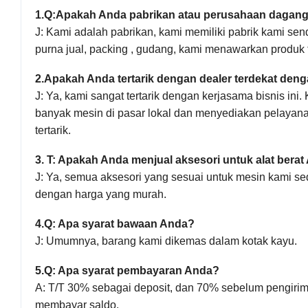
1.
Q:Apakah Anda pabrikan atau perusahaan dagan
J: Kami adalah pabrikan, kami memiliki pabrik kami send
purna jual, packing , gudang, kami menawarkan produk t
2.
Apakah Anda tertarik dengan dealer terdekat den
J:
Ya, kami sangat tertarik
dengan kerjasama bisnis ini
.
banyak mesin di pasar lokal dan menyediakan pelayanan
tertarik.
3
. T: Apakah Anda menjual aksesori untuk alat bera
J: Ya, semua aksesori yang sesuai untuk mesin kami 
dengan harga yang murah.
4.
Q: Apa syarat bawaan Anda?
J: Umumnya, barang kami dikemas dalam kotak kayu.
5.
Q: Apa syarat pembayaran Anda?
A: T/T 30% sebagai deposit, dan 70% sebelum pengiri
membayar saldo.