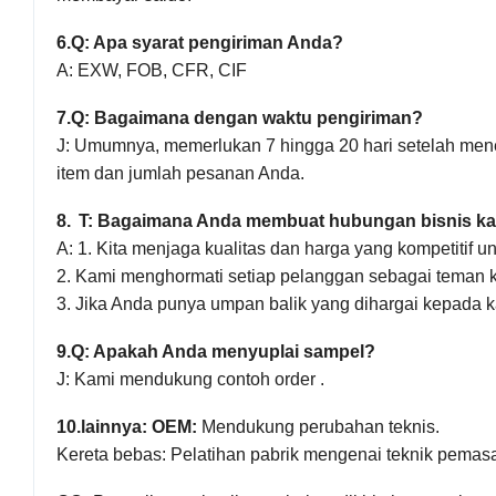
6.
Q: Apa syarat pengiriman Anda?
A: EXW, FOB, CFR, CIF
7.
Q: Bagaimana dengan waktu pengiriman?
J: Umumnya, memerlukan
7
hingga
20
hari setelah men
item dan jumlah pesanan Anda.
8
.
T: Bagaimana Anda membuat hubungan bisnis kam
A: 1. Kita menjaga kualitas dan harga yang kompetitif
2. Kami menghormati setiap pelanggan sebagai teman 
3. Jika Anda punya umpan balik yang dihargai kepada ka
9.
Q: Apakah Anda menyuplai sampel?
J: Kami mendukung contoh order .
10.
lainnya: OEM:
Mendukung perubahan teknis.
Kereta bebas: Pelatihan pabrik mengenai teknik pema