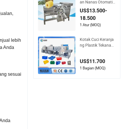
an Nanas Otomatis
Komersial Mesin Pe
US$13.500-
ngupas Pemotong I
jualan,
18.500
ris Nanas
1 Atur (MOQ)
Kotak Cuci Keranja
jual lebih
ng Plastik Tekanan
ka Anda
Tinggi Otomatis unt
uk Terowongan Ind
US$11.700
ustri/Palet Piring/K
eranjang Telur untu
1 Bagian (MOQ)
k Berbagai Industri
ang sesuai
 Anda