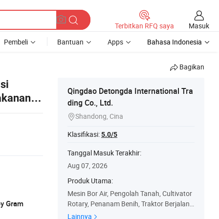
Masuk
Terbitkan RFQ saya
Pembeli
Bantuan
Apps
Bahasa Indonesia
Bagikan
si
Qingdao Detongda International Tra
akanan,
ding Co., Ltd.
Shandong, Cina

Klasifikasi:
5.0/5
Tanggal Masuk Terakhir:
Aug 07, 2026
Produk Utama:
Mesin Bor Air, Pengolah Tanah, Cultivator
ey Gram
Rotary, Penanam Benih, Traktor Berjalan,
Mesin Pertanian, Bajak Tunggal, Bajak Sa
Lainnya