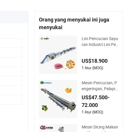
Orang yang menyukai ini juga
menyukai
Lini Pencucian Sayu
ran Industri Lini Pen
golahan Sayuran Ak
ar Mesin Sikat Wort
US$18.900
el
1 Atur (MOQ)
Mesin Pencucian, P
engeringan, Pelapis
an, dan Penyortiran
US$47.500-
Buah Multi Profesio
72.000
nal untuk Pabrik Pe
ngolahan
1 Atur (MOQ)
Mesin Dicing Makan