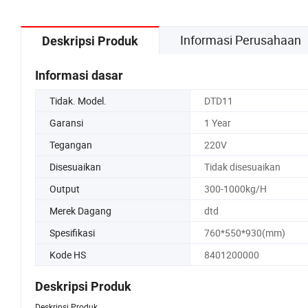
Informasi Perusahaan
Deskripsi Produk
Informasi dasar
Tidak. Model.
DTD11
Garansi
1 Year
Tegangan
220V
Disesuaikan
Tidak disesuaikan
Output
300-1000kg/H
Merek Dagang
dtd
Spesifikasi
760*550*930(mm)
Kode HS
8401200000
Deskripsi Produk
Deskripsi Produk