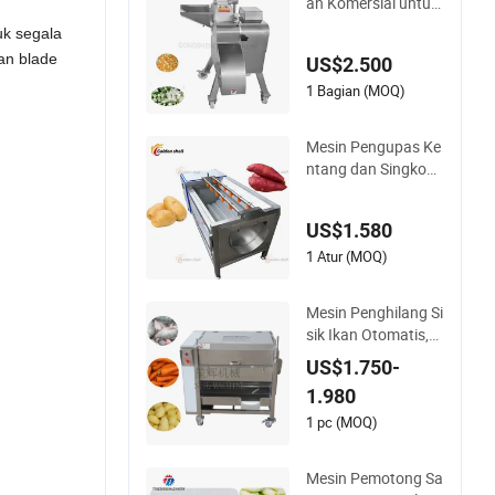
an Komersial untuk
Sayuran dan Buah,
uk segala
Mesin Dicing Daging
an blade
US$2.500
dan Sayuran dari St
ainless Steel, Mesin
1 Bagian (MOQ)
Multifungsi untuk M
emotong dan Dicing
Mesin Pengupas Ke
Sayuran dalam Ben
ntang dan Singkong
tuk Batang dan Kub
Penjualan Panas M
us
esin Pembersih Sika
US$1.580
t Rol Otomatis
1 Atur (MOQ)
Mesin Penghilang Si
sik Ikan Otomatis,
Mesin Pengupas Sin
US$1.750-
gkong, Mesin Pemb
1.980
ersih Jahe dengan
Penutup, Mesin Pen
1 pc (MOQ)
cuci Jeruk, Mesin Pe
ngupas Kentang
Mesin Pemotong Sa