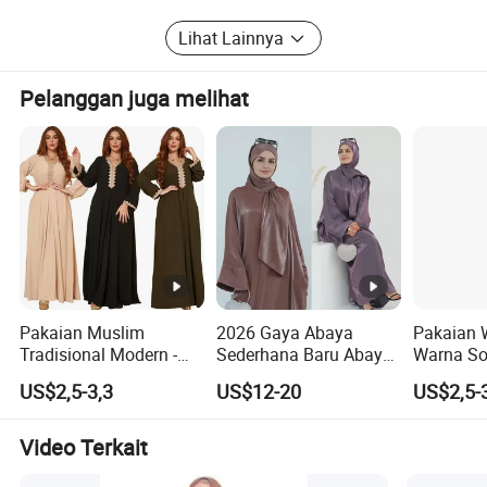
Hebei landa Import&export Co., Ltd perusahaan selalu
J: Paket ekspor lengkap (Faktur Komersial, Daftar
menjadi teman setia Anda.
Lihat Lainnya
Pengemasan, Bill of Menading, COC, dsb.).
Selamat datang di untuk bertanya!
P: Bagaimana cara melakukan pemesanan?
Pelanggan juga melihat
J: Hubungi kami melalui email/telepon untuk penawaran harga,
lalu konfirmasi dengan PO.
Pakaian Muslim
2026 Gaya Abaya
Pakaian 
Tradisional Modern -
Sederhana Baru Abaya
Warna So
Renda - Gaun Panjang -
Tertutup dengan Hijab
Elegan u
US$2,5-3,3
US$12-20
US$2,5-
Gaun Wanita
Terpasang
Sehari-ha
Video Terkait