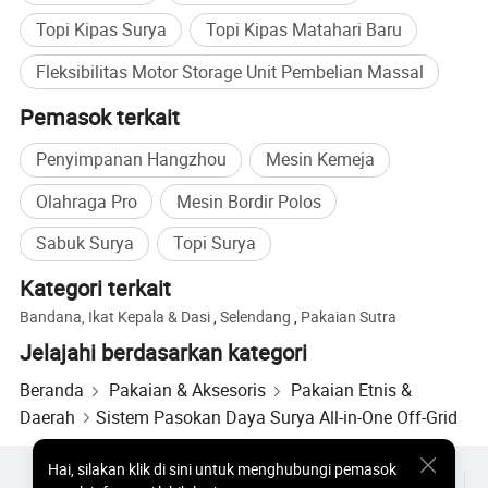
Topi Kipas Surya
Topi Kipas Matahari Baru
Fleksibilitas Motor Storage Unit Pembelian Massal
Pemasok terkait
Penyimpanan Hangzhou
Mesin Kemeja
Olahraga Pro
Mesin Bordir Polos
Sabuk Surya
Topi Surya
Kategori terkait
Bandana, Ikat Kepala & Dasi
,
Selendang
,
Pakaian Sutra
Jelajahi berdasarkan kategori
Beranda
Pakaian & Aksesoris
Pakaian Etnis &
Daerah
Sistem Pasokan Daya Surya All-in-One Off-Grid
Hai
,
silakan klik di sini untuk menghubungi pemasok
Produk Populer
Harga Produk Panas
Produk Panas Grosir