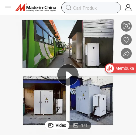
Sistem Pasokan Daya Surya All-in-One Off-Grid
Membuka
Video
1
/
1