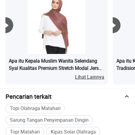
Apa itu Kepala Muslim Wanita Selendang
Apa itu 
Syal Kualitas Premium Stretch Modal Jersey
Tradisio
Hijab
Lengan 
Lihat Lainnya
Tengah
Pencarian terkait
Topi Olahraga Matahari
Sarung Tangan Penyimpanan Dingin
Topi Matahari
Kipas Solar Olahraga