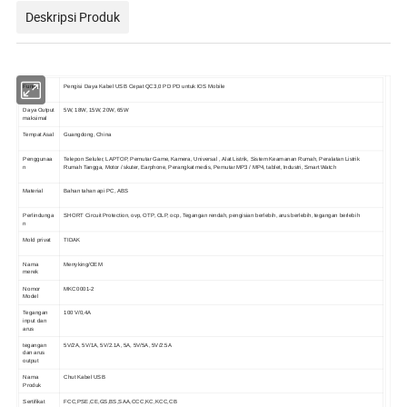
Deskripsi Produk
Fungsi
Pengisi Daya Kabel USB Cepat QC3,0 PD PD untuk IOS Mobile
Daya Output
5W, 18W, 15W, 20W, 65W
maksimal
Tempat Asal
Guangdong, China
Penggunaa
Telepon Seluler, LAPTOP, Pemutar Game, Kamera, Universal , Alat Listrik, Sistem Keamanan Rumah, Peralatan Listrik
n
Rumah Tangga, Motor / skuter, Earphone, Perangkat medis, Pemutar MP3 / MP4, tablet, Industri, Smart Watch
Material
Bahan tahan api PC, ABS
Perlindunga
SHORT Circuit Protection, ovp, OTP, OLP, ocp, Tegangan rendah, pengisian berlebih, arus berlebih, tegangan berlebih
n
Mold privat
TIDAK
Nama
Merryking/OEM
merek
Nomor
MKC0001-2
Model
Tegangan
100 V/0,4A
input dan
arus
tegangan
5V/2A, 5V/1A, 5V/2.1A, 5A, 5V/5A, 5V/2.5A
dan arus
output
Nama
Chut Kabel USB
Produk
Sertifikat
FCC,PSE,CE,GS,BS,SAA,CCC,KC,KCC,CB