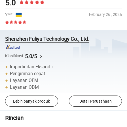
5.0
Y***i
February 26 , 2025
Shenzhen Fuliyu Technology Co., Ltd.
5.0/5
Klasifikasi
Importir dan Eksportir
Pengiriman cepat
Layanan OEM
Layanan ODM
Lebih banyak produk
Detail Perusahaan
Rincian