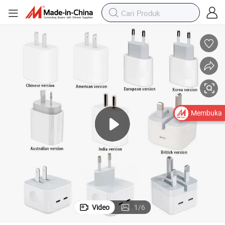
Membuka
Video
1
/
6