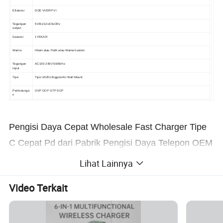
Efisiensi
DOE VI/ERP VI
Tegangan
5V/9v/12v/15v/20v
output
Garansi
1YEKAR
Warna
Hitam atau Putih atau Warna kustom
Tegangan
AC100 240V 50/60Hz
input
Tipe
Tipe US/EU/Inggris/AU Wall Mount
Perlindunga
OVP OCP OTP SCP
n
Pengisi Daya Cepat Wholesale Fast Charger Tipe
C Cepat Pd dari Pabrik Pengisi Daya Telepon OEM
Tipe C Cargador Celulares ponsel Cepat USB Wall
Lihat Lainnya
Charger Cargador
Video Terkait
Foto detail