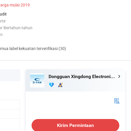
arga mulai 2019
udit
rtir
r Bertahun-tahun
an
mua label kekuatan terverifikasi (30)
Dongguan Xingdong Electronics Co., Ltd.
Kirim Permintaan