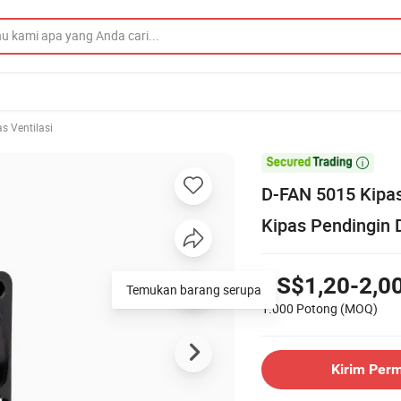
s Ventilasi

D-FAN 5015 Kipa
Kipas Pendingin 
US$1,20-2,0
Temukan barang serupa
1.000 Potong
(MOQ)
Kirim Per