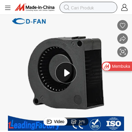
Membuka
Video
1
/
6