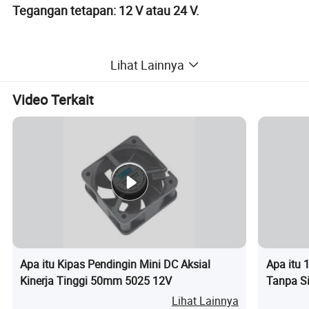
Tegangan tetapan: 12 V atau 24 V.
Tipe bantalan: Bantalan Bola Ganda
Lihat Lainnya
Video Terkait
Kecepatan: 6000RPM 13000RPM
Aplikasi: Server
Apa itu Kipas Pendingin Mini DC Aksial
Apa itu
Kinerja Tinggi 50mm 5025 12V
Tanpa Si
untuk Pur
Lihat Lainnya