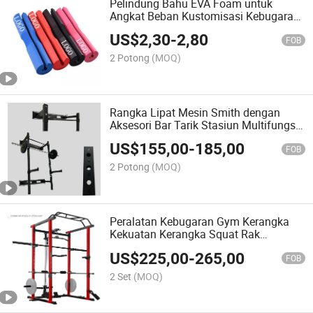
Pelindung Bahu EVA Foam untuk
Angkat Beban Kustomisasi Kebugaran
Gym Barbell Pad Hip Thrusts
US$
2,30
-
2,80
FOB
2 Potong
(MOQ)
Rangka Lipat Mesin Smith dengan
Aksesori Bar Tarik Stasiun Multifungsi
Pelatihan Kekuatan dan Daya Tahan
US$
155,00
-
185,00
FOB
2 Potong
(MOQ)
Peralatan Kebugaran Gym Kerangka
Kekuatan Kerangka Squat Rak
Kekuatan
US$
225,00
-
265,00
FOB
2 Set
(MOQ)