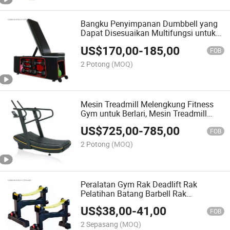
Bangku Penyimpanan Dumbbell yang
Dapat Disesuaikan Multifungsi untuk
Latihan Dada
US$
170,00
-
185,00
FOB
2 Potong
(MOQ)
Mesin Treadmill Melengkung Fitness
Gym untuk Berlari, Mesin Treadmill
Komersial Life Fitness
US$
725,00
-
785,00
FOB
2 Potong
(MOQ)
Peralatan Gym Rak Deadlift Rak
Pelatihan Batang Barbell Rak
Penyangga
US$
38,00
-
41,00
FOB
2 Sepasang
(MOQ)