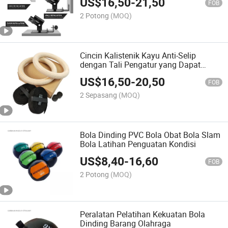
US$
16,50
-
21,50
Daya Tahan
FOB
2 Potong
(MOQ)
Cincin Kalistenik Kayu Anti-Selip
dengan Tali Pengatur yang Dapat
Disesuaikan
US$
16,50
-
20,50
FOB
2 Sepasang
(MOQ)
Bola Dinding PVC Bola Obat Bola Slam
Bola Latihan Penguatan Kondisi
US$
8,40
-
16,60
FOB
2 Potong
(MOQ)
Peralatan Pelatihan Kekuatan Bola
Dinding Barang Olahraga