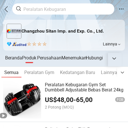
Changzhou Sitan Imp. and Exp. Co., Ltd.
Lainnya
Beranda
Produk
Perusahaan
Menemukan
Hubungi
Semua
Peralatan Gym
Kedatangan Baru
Lainnya
Ka
Peralatan Kebugaran Gym Set
Dumbbell Adjustable Bebas Berat 24kg
US$
48,00
-
65,00
FOB
2 Potong
(MOQ)