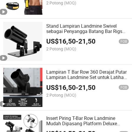
2 Potong
(MOQ)
Stand Lampiran Landmine Swivel
sebagai Penyangga Batang Bar Rigs
Aksesori Penuh 360 Derajat untuk
US$
16,50
-
21,50
Pelatihan Kekuatan Inti
FOB
2 Potong
(MOQ)
Lampiran T Bar Row 360 Derajat Putar
Lampiran Landmine Set untuk Latihan
Seluruh Tubuh di Gym Rumah atau
US$
16,50
-
21,50
Ruang Kecil
FOB
2 Potong
(MOQ)
Insert Piring T-Bar Row Landmine
Mudah Dipasang Platform Deluxe
untuk Pelatihan Kekuatan Otot dan