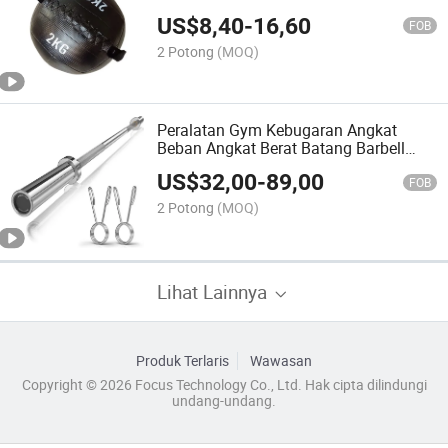
US$
8,40
-
16,60
FOB
2 Potong
(MOQ)
Peralatan Gym Kebugaran Angkat
Beban Angkat Berat Batang Barbell
Batang Curl Barbell
US$
32,00
-
89,00
FOB
2 Potong
(MOQ)
Lihat Lainnya
Produk Terlaris
Wawasan
Copyright © 2026 Focus Technology Co., Ltd. Hak cipta dilindungi
undang-undang.