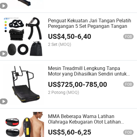
Penguat Kekuatan Jari Tangan Pelatih
Peregangan 5 Set Pegangan Tangan
US$
4,50
-
6,40
FOB
2 Set
(MOQ)
Mesin Treadmill Lengkung Tanpa
Motor yang Dihasilkan Sendiri untuk
Komersial
US$
725,00
-
785,00
FOB
2 Potong
(MOQ)
MMA Beberapa Warna Latihan
Olahraga Kebugaran Otot Latihan
Kekuatan dan Daya Tahan Sabuk
US$
5,60
-
6,25
Penyangga Punggung
FOB