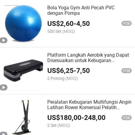
Bola Yoga Gym Anti Pecah PVC
dengan Pompa
US$
2,60
-
4,50
FOB
500 Set
(MOQ)
Platform Langkah Aerobik yang Dapat
Disesuaikan untuk Kebugaran
Olahraga di Rumah
US$
6,25
-
7,50
FOB
2 Potong
(MOQ)
Peralatan Kebugaran Multifungsi Angin
Latihan Rower Komersial Pelatih
Kardio Mesin Dayung Ski Angkat
US$
180,00
-
248,00
FOB
2 Set
(MOQ)