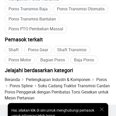
Kepuasan pelanggan adalah usaha kami
Poros Transmisi Baja
Poros Transmisi Otomatis
selamanya.
Poros Transmisi Bantalan
Poros PTO Pembelian Massal
Pertama-tama, kami mengikuti prinsip orang-
Pemasok terkait
orang, mencoba yang terbaik untuk
Shaft
Poros Gear
Shaft Transmisi
membangun lingkungan sekitar yang
Poros Motor
Bagian Poros
Baja Poros
menyenangkan dan platform kinerja bagi
Jelajahi berdasarkan kategori
setiap karyawan, sehingga setiap orang dapat
Beranda
Perlengkapan Industri & Komponen
Poros
dengan sadar diri untuk bergabung dalam
Poros Spline
Suku Cadang Traktor Transmisi Cardan
“driveline yang tepat, Adocate Green” untuk
Poros Penggerak dengan Pembatas Torsi Gesekan untuk
Mesin Pertanian
mewujudkan nilai mandiri, nilai perusahaan,
dan nilai sosial.
Hai
,
silakan klik di sini untuk menghubungi pemasok
Produk Populer
Harga Produk Panas
Produk Panas Grosir
untuk informasi lebih lanjut.