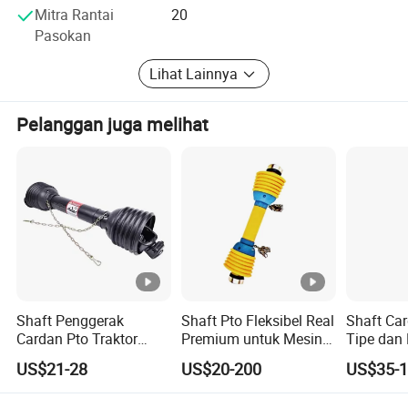
selama produksi, kami menyediakan produk dengan
Mitra Rantai
20
kualitas dan harga yang kompetitif.
Pasokan
Kami tahu apa yang diharapkan pelanggan. Kualitas saja
Lihat Lainnya
bukan satu-satunya kriteria, fleksibilitas, dan layanan
yang juga menjadikan pemasok sebuah mitra.
Pelanggan juga melihat
Shaft Penggerak
Shaft Pto Fleksibel Real
Shaft Car
Cardan Pto Traktor
Premium untuk Mesin
Tipe dan
Harga Pabrik Terlaris
Pertanian
Cultivato
US$21-28
US$20-200
US$35-
Changzhou Newnuro International Trading