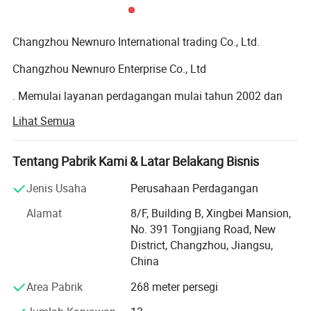
Changzhou Newnuro International trading Co., Ltd.
Changzhou Newnuro Enterprise Co., Ltd
. Memulai layanan perdagangan mulai tahun 2002 dan
produksinya pada tahun 2006, Changzhou Newnurzhou
Lihat Semua
adalah pemasok suku cadang untuk aplikasi silinder
hidrolik dan silinder pneumatik. Selain 3000 komponen
standar, kami juga menawarkan artikel atau rakitan
Tentang Pabrik Kami & Latar Belakang Bisnis
khusus pelanggan yang ditujukan untuk aplikasi khusus.
Jenis Usaha
Perusahaan Perdagangan
Produk utamanya:
Alamat
8/F, Building B, Xingbei Mansion,
--- Perakitan silinder dan komponen hidraulik
No. 391 Tongjiang Road, New
District, Changzhou, Jiangsu,
--- aksesori silinder Pneumatic
China
-- ujung batang (ujung sambungan bola)
Area Pabrik
268 meter persegi
--- bantalan polos sferis (sambungan bola radial )