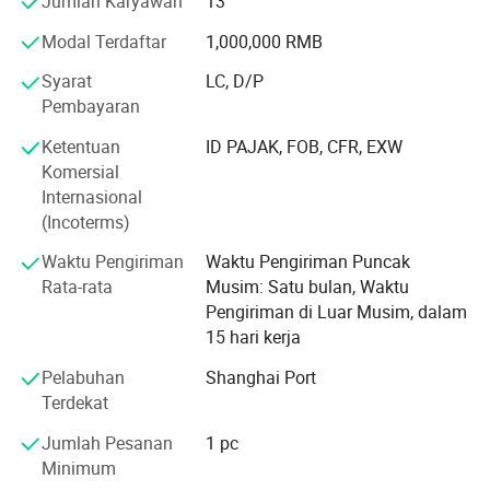
Jumlah Karyawan
13
-- fitting dan adaptor hidraulik
Modal Terdaftar
1,000,000 RMB
-- - Kabel kontrol dan fitting untuk mesin kendaraan atau
Syarat
LC, D/P
pertanian
Pembayaran
-- Poros PTO atas mesin Pertanian
Ketentuan
ID PAJAK, FOB, CFR, EXW
Komersial
-- Gigi dan Gigi BOX
Internasional
---Farm Blade
(Incoterms)
Kami mendapatkan sertifikasi sistem manajemen kualitas
Waktu Pengiriman
Waktu Pengiriman Puncak
ISO 9001: 2000 September 2006.
Rata-rata
Musim: Satu bulan, Waktu
Pengiriman di Luar Musim, dalam
Dengan staf ahli teknik dan salesman internasional yang
15 hari kerja
berpengalaman, Changzhou Newnuro memperoleh
Pelabuhan
Shanghai Port
pelanggan dari pasar global, produk-produk tersebut
Terdekat
sangat menarik untuk Aisa, Europe, North America, South
America, South Africa ... dll.
Jumlah Pesanan
1 pc
Minimum
Dengan kontrol kualitas yang ketat sebelum pengiriman