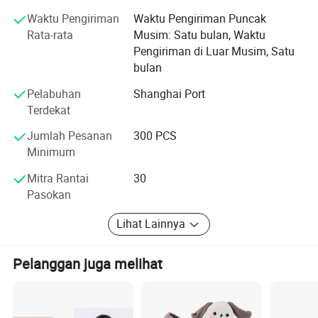
profesional kami.
Kami telah lulus, RCTI, SEDEX, BSCI, Wal-Mart, Merlin, Target.
Waktu Pengiriman
Waktu Pengiriman Puncak
Rata-rata
Musim: Satu bulan, Waktu
Pengiriman di Luar Musim, Satu
bulan
Berapa banyak pekerja yang Anda miliki?
Pelabuhan
Shanghai Port
Kami memiliki 500 karyawan, dan kapasitas produksi kami adalah
Terdekat
20000pcs
Jumlah Pesanan
300 PCS
Minimum
Bagaimana dengan waktu pengiriman Anda?
Mitra Rantai
30
Pasokan
Biasanya, waktu produksi kami adalah 45 hari setelah biaya yang
disetujui dan deposit yang diterima mewah.
Lihat Lainnya
Tapi jika proyek Anda sangat penting, Anda dapat mendiskusikan
dengan penjualan kami, kami akan melakukan yang terbaik untuk
Pelanggan juga melihat
membantu Anda