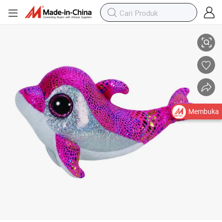
Boneka Beruang Berisi & Empuk Sparkles Ikan Lumba-lumba Merah Ja
Membuka