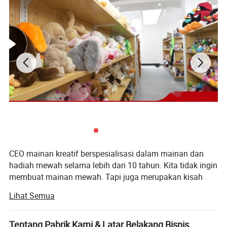
Pabrik kami
CEO mainan kreatif berspesialisasi dalam mainan dan
hadiah mewah selama lebih dari 10 tahun. Kita tidak ingin
Tim Penjualan
20 anggota tim
membuat mainan mewah. Tapi juga merupakan kisah
Tim Desain
6 anggota tim
manis di balik setiap mainan dan hadiah. Inilah misi
Lihat Semua
kami.
Tim QC
25 anggota tim
Faktor Kerja
6 pabrik
Kami menyediakan setiap pabrik yang andal dan
Tentang Pabrik Kami & Latar Belakang Bisnis