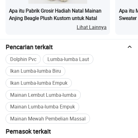
Apa itu Pabrik Grosir Hadiah Natal Mainan
Apa itu 
Anjing Beagle Plush Kustom untuk Natal
Sweater 
B: Berapa besar biaya sampel?
Ulang Ta
Lihat Lainnya
Biayanya tergantung pada sampel mewah yang ingin Anda buat.
Biasanya, biayanya adalah 100$/per rancangan
Pencarian terkait
Dolphin Pvc
Lumba-lumba Laut
C: Pengembalian biaya sampel
Ikan Lumba-lumba Biru
Jika jumlah pesanan Anda lebih dari 10,000 USD, biaya sampel
Ikan Lumba-lumba Empuk
akan dikembalikan kepada Anda.
Mainan Lembut Lumba-lumba
Mainan Lumba-lumba Empuk
D: Bagaimana cara mendapatkan sampel gratis?
Mainan Mewah Pembelian Massal
Jika total nilai perdagangan kami mencapai 200,000 USD per
tahun, Anda akan menjadi pelanggan VIP kami. Dan semua
Pemasok terkait
sampel Anda akan bebas; sementara itu waktu sampel akan lebih