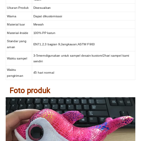
Ukuran Produk
Disesuaikan
Warna
Dapat dikustomisasi
Material luar
Mewah
Material-Inside
100% PP katun
Standar yang
EN71,2,3 bagian 9;Jangkauan;ASTM F963
aman
3-5memdigunakan untuk sampel desain kustom/2hari sampel kami
Waktu sampel
sendiri
Waktu
45 hari normal
pengiriman
Foto produk