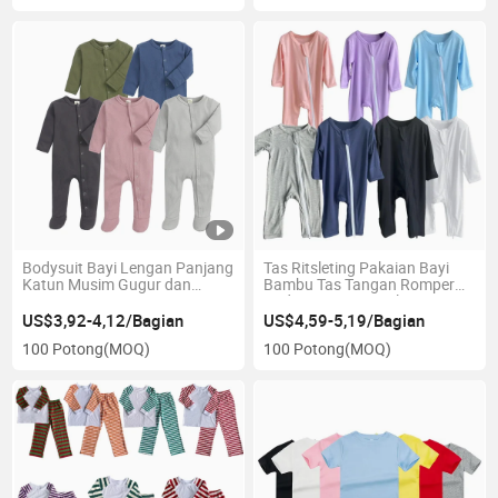
Bodysuit Bayi Lengan Panjang
Tas Ritsleting Pakaian Bayi
Katun Musim Gugur dan
Bambu Tas Tangan Romper
Musim Dingin Kustom
Bodysuit Warna Polos
US$3,92-4,12/Bagian
US$4,59-5,19/Bagian
100 Potong
(MOQ)
100 Potong
(MOQ)