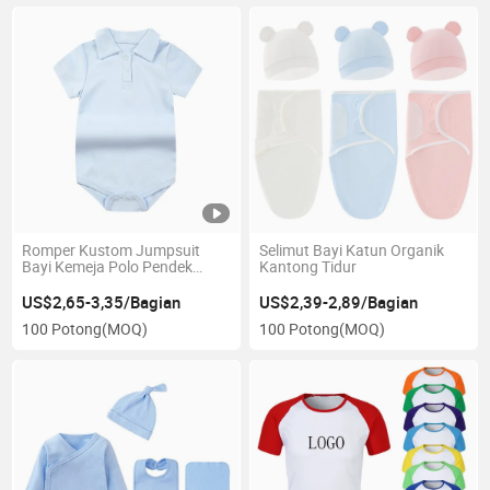
Romper Kustom Jumpsuit
Selimut Bayi Katun Organik
Bayi Kemeja Polo Pendek
Kantong Tidur
Pakaian Bayi Laki-laki Katun
Bayi Baru Lahir 0-3 Bulan
US$2,65-3,35/Bagian
US$2,39-2,89/Bagian
100 Potong
(MOQ)
100 Potong
(MOQ)