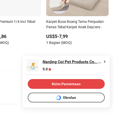
Premium 1/4 Inci Tebal
Karpet Busa Ruang Tamu Penjualan
Panas Tebal Karpet Anak Daycare
Pemasok Pabrik Karpet Rumah Kamar
,86
US$5-7,99
Tidur Mat Lantai Permainan Velvet
(MOQ)
1 Bagian (MOQ)
Korali Mat Bayi Balita Anak-anak Mat
Tatami
Nanjing Coi Pet Products Co., Ltd.
5.0
Kirim Permintaan
Obrolan