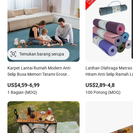
Karpet Lantai Rumah Modern Anti
Latihan Olahraga Matras
Selip Busa Memori Tatami Grosir
Hitam Anti Selip Ramah 
Karpet Velvet Coral Mat Bermain Bayi
Berkelanjutan Dapat Dida
US$4,59-6,99
US$2,89-4,8
1 Bagian (MOQ)
100 Potong (MOQ)