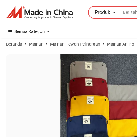
Produk
Semua Kategori
Beranda
Mainan
Mainan Hewan Peliharaan
Mainan Anjing
Gambar Produk dari K cushion hewan peliharaan luar ruangan tahan la