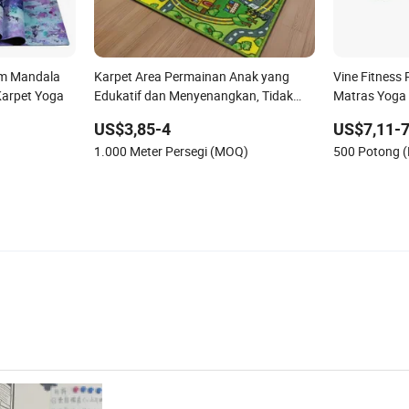
om Mandala
Karpet Area Permainan Anak yang
Vine Fitness 
Karpet Yoga
Edukatif dan Menyenangkan, Tidak
Matras Yoga
Licin, Dapat Dicuci, Karpet Nursery
US$3,85-4
US$7,11-7
dengan Huruf untuk Kamar Anak
1.000 Meter Persegi (MOQ)
500 Potong 