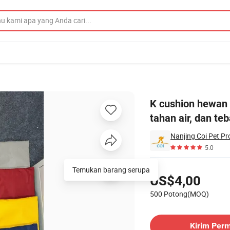
ma, portabel, tahan air, dan tebal untuk anjing
K cushion hewan 
tahan air, dan teb
Nanjing Coi Pet Pr
5.0
Harga
Temukan barang serupa
US$4,00
500 Potong(MOQ)
Hubungi Pemasok
Kirim Per