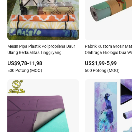
Mesin Pipa Plastik Polipropilena Daur
Pabrik Kustom Grosir Ma
Ulang Berkualitas Tinggi yang
Olahraga Ekologis Dua W
Disesuaikan 100% Karpet Tanah
Matras Yoga Anti-Selip B
US$9,78-11,98
US$1,99-5,99
Camping RV Dalam Ruangan Luar
500 Potong (MOQ)
500 Potong (MOQ)
Ruangan