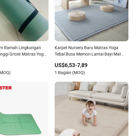
ym Ramah Lingkungan
Karpet Nursery Baru Matras Yoga
inggi Grosir Matras Yoga
Tebal Busa Memori Lantai Bayi Mat
NBR
Tatami
US$6,53-7,89
(MOQ)
1 Bagian (MOQ)