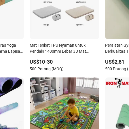
tras Yoga
Mat Terikat TPU Nyaman untuk
Peralatan G
arna Lapisan
Pendaki 1400mm Lebar 3D Mat
Berkualitas T
usa TPE
Mengembang Sendiri
Kebugaran 
US$10-30
US$2,81
500 Potong (MOQ)
500 Potong 