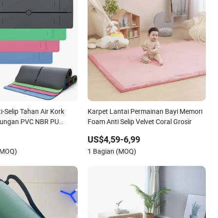
-Selip Tahan Air Kork
Karpet Lantai Permainan Bayi Memori
kungan PVC NBR PU
Foam Anti Selip Velvet Coral Grosir
tak Kustom Karet Alami
US$4,59-6,99
 Kebugaran
(MOQ)
1 Bagian (MOQ)