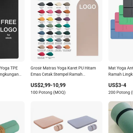
 Yoga TPE
Grosir Matras Yoga Karet PU Hitam
Mat Yoga Anti
Lingkungan
Emas Cetak Stempel Ramah
Ramah Ling
ur Ulang
Lingkungan Berkualitas Tinggi dengan
Suede TPE Ce
US$2,99-10,99
US$3-4
Penjajaran
untuk Senam
100 Potong (MOQ)
200 Potong 