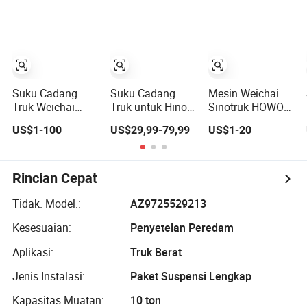
Shacman, FAW,
C7h Suku
Lampu Belakang
Dongfengtrucks
Cadang Truk
Tangki Langkah
Wg9231342068
Suku Cadang
Suku Cadang
14holes Kampas
Badan Suku
Badan Truk
Rem Pelapis Rem
Cadang Mesin
Jepang
Suku Cadang
Chassis Suku
Suku Cadang
Suku Cadang
Mesin Weichai
Cadang Bus Suku
Truk Weichai
Truk untuk Hino /
Sinotruk HOWO
Cadang Trailer
Mesin Transmisi
Isuzu / Nissan /
A7 Sitrak Hohan
Suku Cadang
US$1-100
US$29,99-79,99
US$1-20
Gearbox Poros
Mitsubishi
Shacman Beiben
Mesin Weichai
Chassis Kabin
Jumlah 10000
Foton FAW
untuk Semi
Barang
Dongfeng Truk
Trailer HOWO
Trailer Traktor
Rincian Cepat
Sitrak Sinotruk
Pertambangan
Shacman FAW
Dump Kargo 371
Tidak. Model.:
AZ9725529213
Foton Nx Tx Max
380 420 Suku
Kesesuaian:
Penyetelan Peredam
T5g C7h X3000
Cadang Truk
F3000 Jh6
Semi
Aplikasi:
Truk Berat
Jenis Instalasi:
Paket Suspensi Lengkap
Kapasitas Muatan:
10 ton