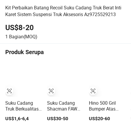
Kit Perbaikan Batang Recoil Suku Cadang Truk Berat Inti
Karet Sistem Suspensi Truk Aksesoris Az9725529213
US$8-20
1
Bagian(MOQ)
Produk Serupa
Suku Cadang
Suku Cadang
Hino 500 Gril
Truk Berkualitas
Shacman FAW
Bumper Atas
Tinggi Tahan
Foton Sinotruk
Krom Panel
US$1,6-6,4
US$30-50
US$20-60
Gesekan untuk
HOWO Sitrak Nx
Sudut Lampu
Sinotruk HOWO
Tx Max Jh6 T5g
Depan Cermin