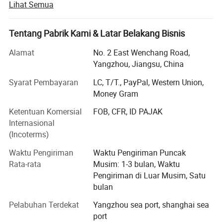
Lihat Semua
Kami berusaha mencari dan mempromosikan produk
perawatan oral untuk kesehatan manusia, dengan
Tentang Pabrik Kami & Latar Belakang Bisnis
spesialisasi ekspor sikat gigi, pasta gigi, pencuci mulut,
sikat gigi, sikat gigi, dan produk relatif lainnya. Kita
Alamat
No. 2 East Wenchang Road,
berada dalam posisi untuk menerima pesanan terhadap
Yangzhou, Jiangsu, China
sampel pelanggan yang menentukan desain, spesifikasi
Syarat Pembayaran
LC, T/T., PayPal, Western Union,
dan persyaratan kemasan...kita juga siap untuk menerima
Money Gram
pesanan untuk barang dengan merek dagang atau nama
merek milik pelanggan sendiri. Bidang perusahaan kami
Ketentuan Komersial
FOB, CFR, ID PAJAK
sekitar 35 meter 000 persegi dan jumlah karyawan
Internasional
terampil lebih dari 200, 30 di antaranya adalah teknisi.
(Incoterms)
Dengan bantuan dan teknologi dari Jerman, Korea,
Waktu Pengiriman
Waktu Pengiriman Puncak
Taiwan, dll. Produk-produk kami telah mencapai kriteria
Rata-rata
Musim: 1-3 bulan, Waktu
ISO9001. Kami mengekspor produk kami ke lebih dari 50
Pengiriman di Luar Musim, Satu
negara dan kawasan, setelah lebih dari 20 tahun, alami
bulan
dalam lini bisnis khusus ini. Sementara itu, kami juga
Pelabuhan Terdekat
Yangzhou sea port, shanghai sea
merupakan mitra dari beberapa perusahaan jasa oral
port
CARE yang terkenal di dunia.