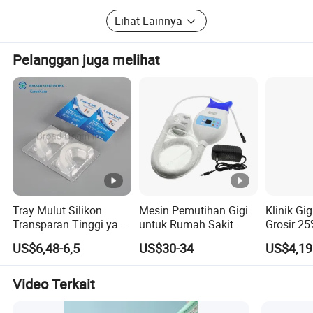
Lihat Lainnya
Berdasarkan pengembangan dan keuntungan bersama,
kami berharap dengan tulus dapat membangun
hubungan bisnis dan mengembangkan pasar
Pelanggan juga melihat
internasional dengan pelanggan bersama di seluruh
dunia.
Tray Mulut Silikon
Mesin Pemutihan Gigi
Klinik Gig
Transparan Tinggi yang
untuk Rumah Sakit
Grosir 2
Sudah Diisi untuk
Laboratorium Peralatan
35%HP Ge
US$6,48-6,5
US$30-34
US$4,19
Pemutihan Gigi
Medis Bedah
Gigi Dual
Diagnostik Klinik Dokter
Gel
Gigi
Video Terkait