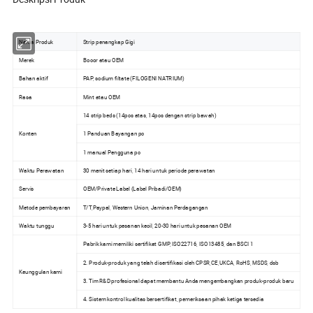
Nama Produk
Strip penangkap Gigi
Merek
Bocor atau OEM
Bahan aktif
PAP, sodium filtate (FILOGENI NATRIUM)
Rasa
Mint atau OEM
14 strip beds (14pcs atas, 14pcs dengan strip bawah)
Konten
1 Panduan Bayangan pc
1 manual Pengguna pc
Waktu Perawatan
30 menit setiap hari, 14 hari untuk periode perawatan
Servis
OEM/Private Label (Label Pribadi/OEM)
Metode pembayaran
T/T,Paypal, Western Union, Jaminan Perdagangan
Waktu tunggu
3-5 hari untuk pesanan kecil, 20-30 hari untuk pesanan OEM
Pabrik kami memiliki sertifikat GMP, ISO22716, ISO13485, dan BSCI 1
2. Produk-produk yang telah disertifikasi oleh CPSR,CE,UKCA, RoHS, MSDS, dsb
Keunggulan kami
3. Tim R&D profesional dapat membantu Anda mengembangkan produk-produk baru
4. Sistem kontrol kualitas bersertifikat, pemeriksaan pihak ketiga tersedia