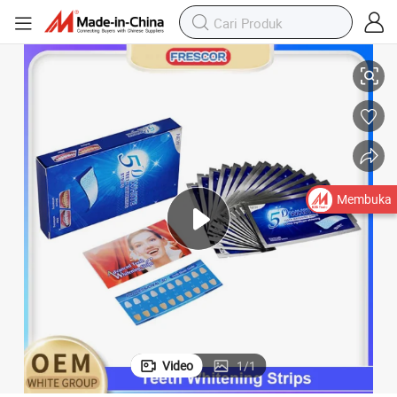
erah
Perawatan Gigi Oral 14pairs 5D Merek Pribadi Pita Pemutih Gigi Putih C
Membuka
Video
1
/
1