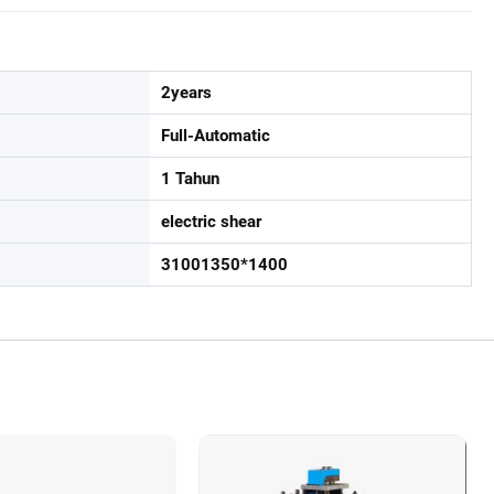
2years
Full-Automatic
1 Tahun
electric shear
31001350*1400