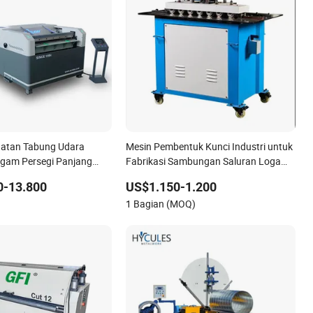
atan Tabung Udara
Mesin Pembentuk Kunci Industri untuk
gam Persegi Panjang
Fabrikasi Sambungan Saluran Logam
mbentukan Pelipatan
HVAC
0-13.800
US$1.150-1.200
nufaktur Saluran HVAC
)
1 Bagian (MOQ)
ari Pabrik