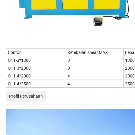
Contoh
Ketebalan shear MAX
Leba
Q11-3*1300
3
1300
Q11-3*2000
3
2000
Q11-4*2000
4
2000
Q11-4*2500
4
2500
Profil Perusahaan