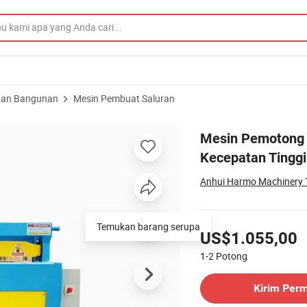
han Bangunan
Mesin Pembuat Saluran
 Sistem Kecepatan Tinggi
Mesin Pemotong P
Kecepatan Tinggi
Anhui Harmo Machinery T
Harga
Temukan barang serupa
US$1.055,00
1-2
Potong
Hubungi Pemasok
Kirim Per