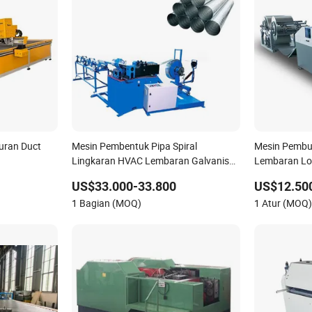
uran Duct
Mesin Pembentuk Pipa Spiral
Mesin Pembu
Lingkaran HVAC Lembaran Galvanis
Lembaran Lo
untuk Ventilasi
Ventilasi Pe
US$33.000-33.800
US$12.50
Fabrikasi Ma
1 Bagian (MOQ)
1 Atur (MOQ
Otomatis 3 D