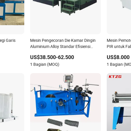
gi Garis
Mesin Pengecoran Die Kamar Dingin
Mesin Pemoto
Aluminium Alloy Standar Efisiensi
PIR untuk Fa
Tinggi untuk Membuat Lampu Jalan
US$38.500-62.500
US$8.000
LED
1 Bagian (MOQ)
1 Bagian (M