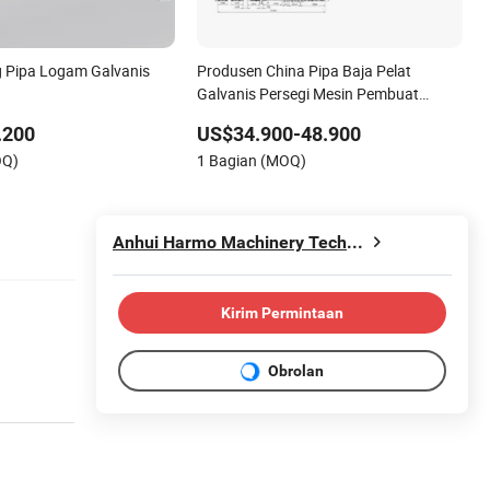
 Pipa Logam Galvanis
Produsen China Pipa Baja Pelat
Galvanis Persegi Mesin Pembuat
Saluran Udara HVAC Jalur Duct
.200
US$34.900-48.900
Otomatis 5
OQ)
1 Bagian (MOQ)
Anhui Harmo Machinery Technology Co., Ltd.
Kirim Permintaan
Obrolan