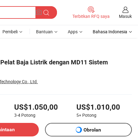
Masuk
Terbitkan RFQ saya
Pembeli
Bantuan
Apps
Bahasa Indonesia
elat Baja Listrik dengan MD11 Sistem
echnology Co., Ltd.
US$1.050,00
US$1.010,00
3-4
Potong
5+
Potong
mintaan
Obrolan