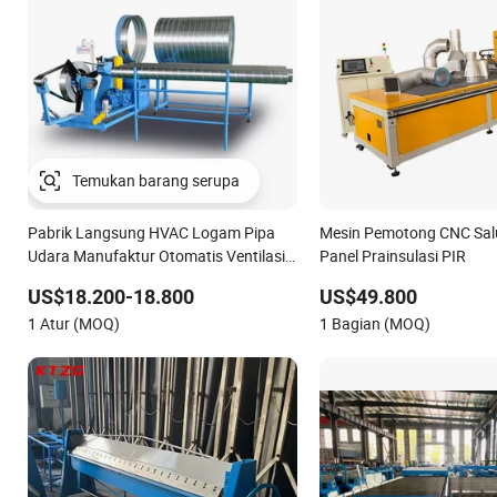
Pabrik Langsung HVAC Logam Pipa
Mesin Pemotong CNC Sal
Udara Manufaktur Otomatis Ventilasi
Panel Prainsulasi PIR
Membuat Proses Mesin Pembentuk
US$18.200-18.800
US$49.800
Duct Spiral, Mesin Pembentuk Tabung
1 Atur (MOQ)
1 Bagian (MOQ)
Bulat Otomatis