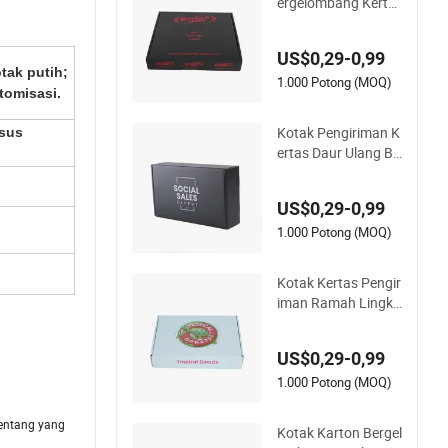
ergelombang Kerta
s Kraft Cetak Kusto
m Pola Marmer
US$0,29-0,99
tak putih;
1.000 Potong (MOQ)
tomisasi.
Kotak Pengiriman K
sus
ertas Daur Ulang Be
rgelombang Marme
r Cetak Ukuran Kust
US$0,29-0,99
om Logo
1.000 Potong (MOQ)
Kotak Kertas Pengir
iman Ramah Lingku
ngan Grosir dengan
Logo Kustom dari K
US$0,29-0,99
ardus Bergelomban
g
1.000 Potong (MOQ)
Rentang yang
Kotak Karton Bergel