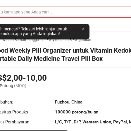
h mencari? Telusuri lebih lanjut untuk
mukan apa yang Anda inginkan!
Wadah Rumah Tangga
Penyimpanan & Pengaturan


od Weekly Pill Organizer untuk Vitamin Kedok
rtable Daily Medicine Travel Pill Box
S$2,00-10,00
 Potong
(MOQ)
abuhan:
Fuzhou, China
sitas Produksi:
100000 potong/bulan
rat Pembayaran:
L/C, T/T., D/P, Western Union, PayPal