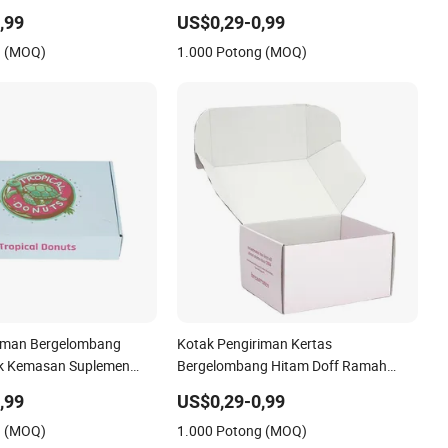
o
Kustom dari Kardus Bergelombang
,99
US$0,29-0,99
g (MOQ)
1.000 Potong (MOQ)
riman Bergelombang
Kotak Pengiriman Kertas
k Kemasan Suplemen
Bergelombang Hitam Doff Ramah
tamin
Lingkungan
,99
US$0,29-0,99
g (MOQ)
1.000 Potong (MOQ)