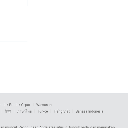
roduk Produk Cepat
Wawasan
हिन्दी
ภาษาไทย
Türkçe
Tiếng Việt
Bahasa Indonesia
s akan muncul. Penggunaan Anda atas situs ini tunduk pada, dan merupakan