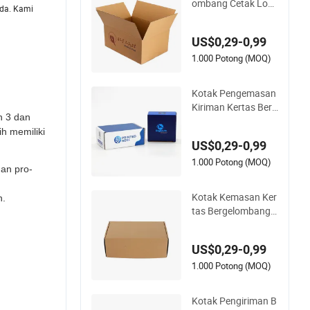
ombang Cetak Log
nda. Kami
o Kustom Grosir Ta
han Air Tahan Berat
US$0,29-0,99
1.000 Potong (MOQ)
Kotak Pengemasan
Kiriman Kertas Berg
n 3 dan
elombang Daur Ula
h memiliki
ng dengan Logo Ku
US$0,29-0,99
stom
1.000 Potong (MOQ)
dan pro-
Kotak Kemasan Ker
n.
tas Bergelombang
Kustom Mewah Ra
mah Lingkungan ya
US$0,29-0,99
ng Dapat Didaur Ula
ng
1.000 Potong (MOQ)
Kotak Pengiriman B