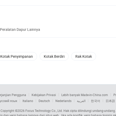
Peralatan Dapur Lainnya
Kotak Penyimpanan
Kotak Berdiri
Rak Kotak
rjanjian Pengguna
Kebijakan Privasi
Lebih banyak Made-in-China.com
P
усский язык
Italiano
Deutsch
Nederlands
العربية
한국어
日本語
Copyright ©2026
Focus Technology Co., Ltd.
Hak cipta dilindungi undang-undang.
s dan versi bahasa lainnya dari situs web. Jika ada konflik, versi bahasa Inggri