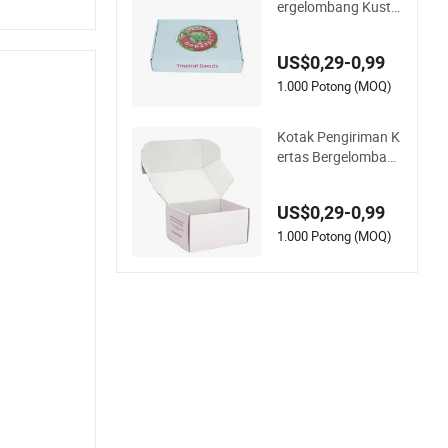
ergelombang Kusto
m untuk Kemasan S
uplemen Kesehatan
US$0,29-0,99
Vitamin
1.000 Potong (MOQ)
Kotak Pengiriman K
ertas Bergelomban
g Hitam Doff Rama
h Lingkungan
US$0,29-0,99
1.000 Potong (MOQ)