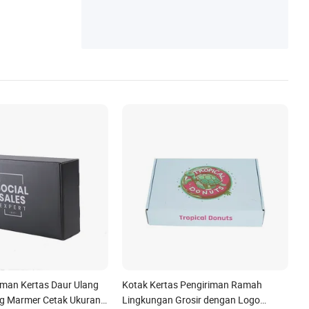
ukan Monitor meja laptop, Pengatur resep
sionis caddy di bak mandi
iman Kertas Daur Ulang
Kotak Kertas Pengiriman Ramah
g Marmer Cetak Ukuran
Lingkungan Grosir dengan Logo