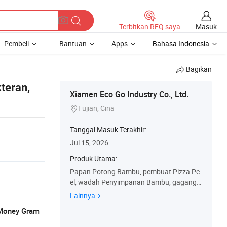
Masuk
Terbitkan RFQ saya
Pembeli
Bantuan
Apps
Bahasa Indonesia
Bagikan
teran,
Xiamen Eco Go Industry Co., Ltd.
Fujian, Cina

Tanggal Masuk Terakhir:
Jul 15, 2026
Produk Utama:
Papan Potong Bambu, pembuat Pizza Pe
el, wadah Penyimpanan Bambu, gagang
Peltock bag Penyimpan Kemasan Penyim
Lainnya
pan, Rak Bambu, Bambu, Bambu, kotak R
, Money Gram
oti kotak teh, dapur lengkap Salad, Baki k
ayu, Board jasa binatu, Rak Pempap, Dud