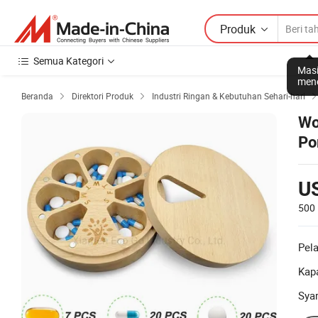
Produk
Semua Kategori
Masi
mene
Beranda
Direktori Produk
Industri Ringan & Kebutuhan Sehari-hari


Wo
Po
U
500
Pel
Kapa
Sya