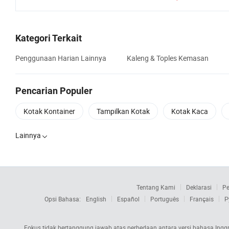
Kategori Terkait
Penggunaan Harian Lainnya
Kaleng & Toples Kemasan
Pencarian Populer
Kotak Kontainer
Tampilkan Kotak
Kotak Kaca
Lainnya

Tentang Kami
Deklarasi
Pe
Opsi Bahasa:
English
Español
Português
Français
Р
Fokus tidak bertanggung jawab atas perbedaan antara versi bahasa Inggri