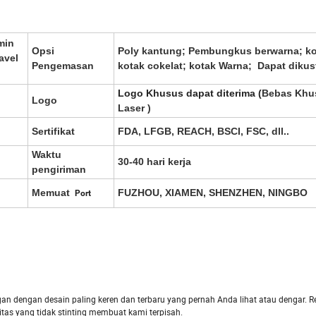
min
Opsi
Poly kantung; Pembungkus berwarna; ko
avel
Pengemasan
kotak cokelat; kotak Warna; Dapat dikus
Logo Khusus dapat diterima (
Bebas Khu
Logo
Laser
)
Sertifikat
FDA, LFGB, REACH, BSCI, FSC, dll..
Waktu
30-40 hari kerja
pengiriman
Memuat
FUZHOU, XIAMEN, SHENZHEN, NINGBO
Port
n dengan desain paling keren dan terbaru yang pernah Anda lihat atau dengar. 
itas yang tidak stinting membuat kami terpisah.