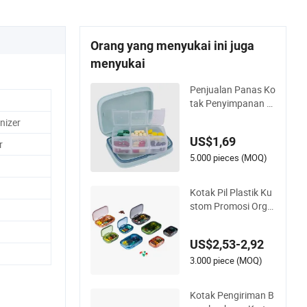
Orang yang menyukai ini juga
menyukai
Penjualan Panas Ko
tak Penyimpanan O
bat Tablet Plastik 7
nizer
Hari Portabel Kecil
US$1,69
Mingguan Organize
r
r Perjalanan
5.000 pieces (MOQ)
Kotak Pil Plastik Ku
stom Promosi Orga
nizer Kompartemen
Kotak Pil Portabel O
US$2,53-2,92
utdoor
3.000 piece (MOQ)
Kotak Pengiriman B