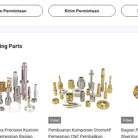
im Permintaan
Kirim Permintaan
ing Parts
Video
Video
na Precision Kustom
Pembuatan Komponen Otomotif
Bagian P
emesinan Bagian
Pemesinan CNC Pembalikan
Steel Ku