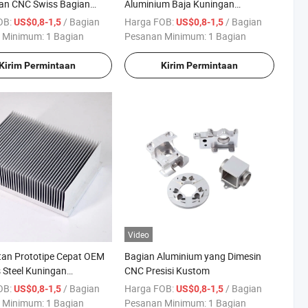
an CNC Swiss Bagian
Aluminium Baja Kuningan
uminium Penggilingan
Penggilingan Pembalikan Suku
OB:
/ Bagian
Harga FOB:
/ Bagian
US$0,8-1,5
US$0,8-1,5
Cadang Otomatis
 Minimum:
1 Bagian
Pesanan Minimum:
1 Bagian
Kirim Permintaan
Kirim Permintaan
Video
an Prototipe Cepat OEM
Bagian Aluminium yang Dimesin
s Steel Kuningan
CNC Presisi Kustom
m Pendingin Radiator
OB:
/ Bagian
Harga FOB:
/ Bagian
US$0,8-1,5
US$0,8-1,5
k
 Minimum:
1 Bagian
Pesanan Minimum:
1 Bagian