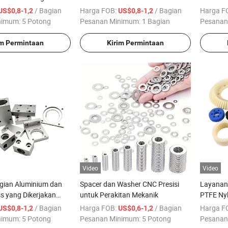
Penggilingan Poros Beralur
Titaniu
/ Bagian
Harga FOB:
/ Bagian
Harga F
US$0,8-1,2
US$0,8-1,2
Pengikat
nimum:
5 Potong
Pesanan Minimum:
1 Bagian
Pesanan
im Permintaan
Kirim Permintaan
Video
Video
ian Aluminium dan
Spacer dan Washer CNC Presisi
Layanan
ss yang Dikerjakan
untuk Perakitan Mekanik
PTFE Ny
 Kustom
Plastik
/ Bagian
Harga FOB:
/ Bagian
Harga F
US$0,8-1,2
US$0,6-1,2
nimum:
5 Potong
Pesanan Minimum:
5 Potong
Pesanan