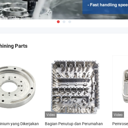
ining Parts
Video
Video
inium yang Dikerjakan
Bagian Penutup dan Perumahan
Pemrose