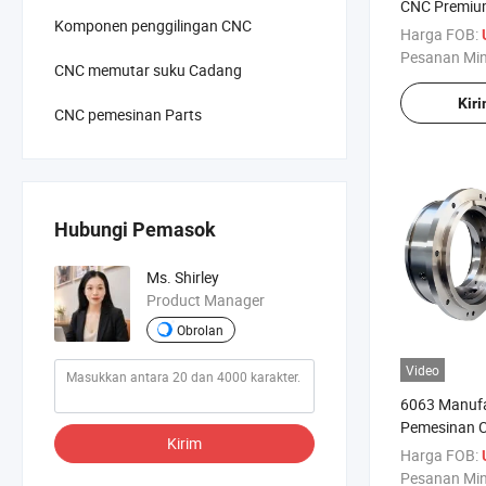
CNC Premium
Komponen penggilingan CNC
Industri
Harga FOB:
Pesanan Mi
CNC memutar suku Cadang
Kir
CNC pemesinan Parts
Hubungi Pemasok
Ms. Shirley
Product Manager
Obrolan
Video
6063 Manufa
Pemesinan 
Kirim
Penerbangan
Harga FOB:
Bagian Pemb
Pesanan Mi