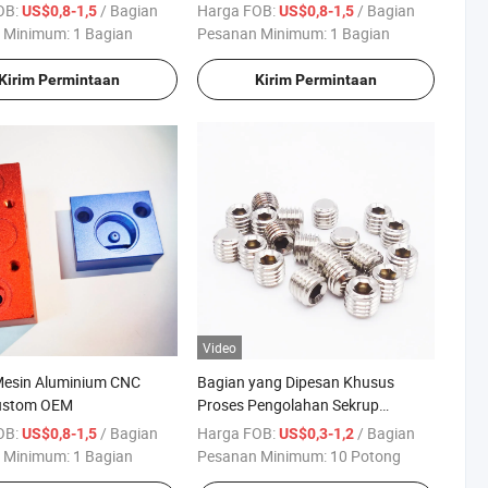
um
Bagian Plastik ABS PTFE
OB:
/ Bagian
Harga FOB:
/ Bagian
US$0,8-1,5
US$0,8-1,5
 Minimum:
1 Bagian
Pesanan Minimum:
1 Bagian
Kirim Permintaan
Kirim Permintaan
Video
Mesin Aluminium CNC
Bagian yang Dipesan Khusus
ustom OEM
Proses Pengolahan Sekrup
Pengikat Manufaktur Bagian
OB:
/ Bagian
Harga FOB:
/ Bagian
US$0,8-1,5
US$0,3-1,2
Mesin
 Minimum:
1 Bagian
Pesanan Minimum:
10 Potong