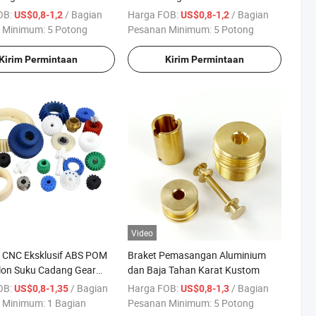
m Pabrik OEM
Titanium CNC
OB:
/ Bagian
Harga FOB:
/ Bagian
US$0,8-1,2
US$0,8-1,2
 Minimum:
5 Potong
Pesanan Minimum:
5 Potong
Kirim Permintaan
Kirim Permintaan
Video
 CNC Eksklusif ABS POM
Braket Pemasangan Aluminium
lon Suku Cadang Gear
dan Baja Tahan Karat Kustom
 OEM Pemesinan
OB:
/ Bagian
Harga FOB:
/ Bagian
US$0,8-1,35
US$0,8-1,3
 Minimum:
1 Bagian
Pesanan Minimum:
5 Potong