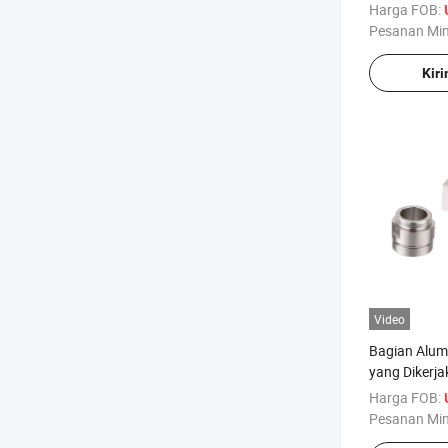
Beralur Baj
Harga FOB:
Otomotif
Pesanan Mi
Kir
Video
Bagian Alum
yang Dikerj
Presisi untu
Harga FOB:
dan Industri
Pesanan Mi