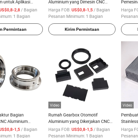
 untuk Aplikasi
Aluminium yang Dimesin CNC
Pemesin
dengan Desain Pendingin
Putar Al
/ Bagian
Harga FOB:
/ Bagian
Harga F
US$0,8-2,8
US$0,8-1,5
nimum:
1 Bagian
Pesanan Minimum:
1 Bagian
Pesanan
im Permintaan
Kirim Permintaan
Video
Video
ktur Bagian
Rumah Gearbox Otomotif
Pembuat
CNC Aluminium
Aluminium yang Dikerjakan CNC
Stainles
 Bagian Penggilingan
Kustom
Aluminiu
/ Bagian
Harga FOB:
/ Bagian
Harga F
US$0,8-1,5
US$0,8-1,5
alikan
Heat Sin
nimum:
1 Bagian
Pesanan Minimum:
1 Bagian
Pesanan