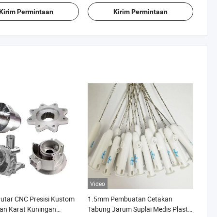
Kirim Permintaan
Kirim Permintaan
Video
utar CNC Presisi Kustom
1.5mm Pembuatan Cetakan
an Karat Kuningan
Tabung Jarum Suplai Medis Plastik