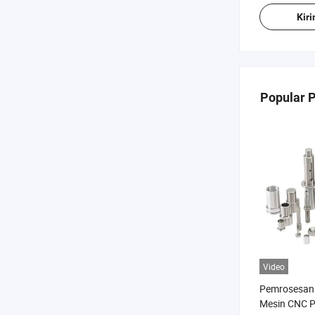
Kir
Popular 
Video
Pemrosesan 
Mesin CNC P