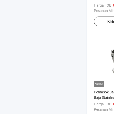
Mesin CNC
Harga FOB:
Pesanan Mi
Kir
Video
Pemasok Bag
Baja Stainle
dengan CNC
Harga FOB:
Pesanan Mi