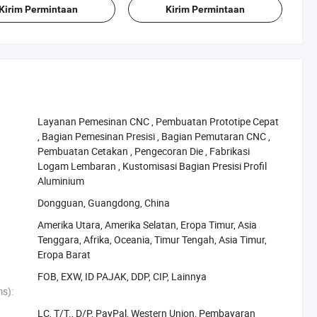
Kirim Permintaan
Kirim Permintaan
‪Layanan Pemesinan CNC‬
,
‪Pembuatan Prototipe Cepat‬
,
‪Bagian Pemesinan Presisi‬
,
‪Bagian Pemutaran CNC‬
,
‪Pembuatan Cetakan‬
,
‪Pengecoran Die‬
,
‪Fabrikasi
Logam Lembaran‬
,
‪Kustomisasi Bagian Presisi Profil
Aluminium‬
Dongguan, Guangdong, China
Amerika Utara, Amerika Selatan, Eropa Timur, Asia
Tenggara, Afrika, Oceania, Timur Tengah, Asia Timur,
Eropa Barat
FOB, EXW, ID PAJAK, DDP, CIP, Lainnya
ms):
LC, T/T., D/P, PayPal, Western Union, Pembayaran