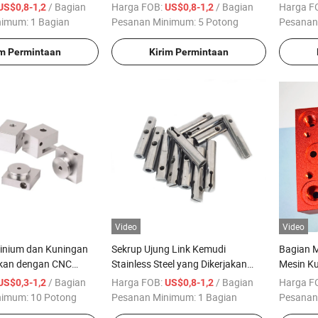
a Suku Cadang
Aluminium Titanium Bagian
Alumini
/ Bagian
Harga FOB:
/ Bagian
Harga F
US$0,8-1,2
US$0,8-1,2
Mekanis
nimum:
1 Bagian
Pesanan Minimum:
5 Potong
Pesanan
im Permintaan
Kirim Permintaan
Video
Video
inium dan Kuningan
Sekrup Ujung Link Kemudi
Bagian 
akan dengan CNC
Stainless Steel yang Dikerjakan
Mesin K
k Peralatan Elektronik
CNC Kustom
/ Bagian
Harga FOB:
/ Bagian
Harga F
US$0,3-1,2
US$0,8-1,2
nimum:
10 Potong
Pesanan Minimum:
1 Bagian
Pesanan