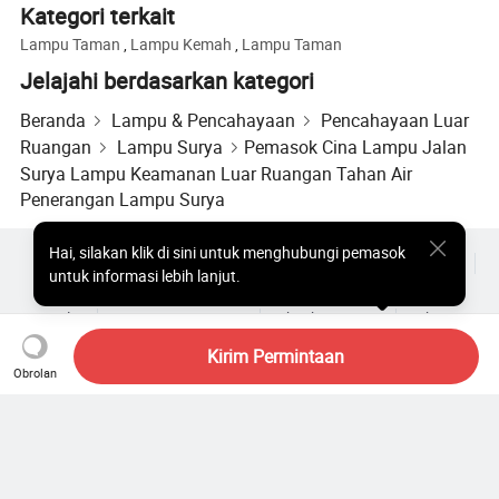
Kategori terkait
Lampu Taman
,
Lampu Kemah
,
Lampu Taman
Jelajahi berdasarkan kategori
Beranda
Lampu & Pencahayaan
Pencahayaan Luar
Ruangan
Lampu Surya
Pemasok Cina Lampu Jalan
Surya Lampu Keamanan Luar Ruangan Tahan Air
Penerangan Lampu Surya
Hai
,
silakan klik di sini untuk menghubungi pemasok
Produk Populer
Harga Produk Panas
Produk Panas Grosir
untuk informasi lebih lanjut.
Pembeli bintang
Situs PC
Wawasan
Amplop
Perjanjian Pengguna
Kebijakan Privasi
Hubungi
Copyright © 2026 Focus Technology Co., Ltd. All Rights Reserved
Kirim Permintaan
Obrolan
Masih mencari? Telusuri lebih
lanjut untuk menemukan apa
yang Anda inginkan!