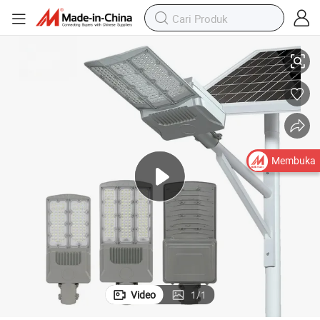
an Air Penerangan Lampu Surya
Pemasok Cina Lampu Jalan Surya Lampu Keamanan Luar Ruangan Tah
Membuka
Video
1
/
1