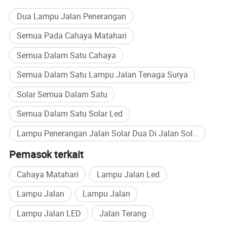
Tidak ada permintaan perkabelan untuk satu, yaitu lampu
Dua Lampu Jalan Penerangan
jalan solar yang terintegrasi dan 100% ditenagai oleh sinar
Semua Pada Cahaya Matahari
matahari. Digunakan secara luas di tempat-tempat di mana
saja ada sinar matahari yang cukup, khususnya untuk
Semua Dalam Satu Cahaya
tempat-tempat di mana jaringan kabel tidak ekonomis atau
Semua Dalam Satu Lampu Jalan Tenaga Surya
yang praktis. Seperti lampu parkir, lampu jalan, lampu
konstruksi pedesaan baru, pencahayaan area pegunungan,
Solar Semua Dalam Satu
pencahayaan jalan pejalan kaki, vila pribadi/ lampu hunian,
Semua Dalam Satu Solar Led
lampu taman publik/plaza, pencahayaan jalur kampus,
pencahayaan pertanian dan peternakan, pencahayaan area
Lampu Penerangan Jalan Solar Dua Di Jalan Solar Pembelian Massal
satwa liar, lampu dermaga/ lampu dermaga, dsb.
Pemasok terkait
Cahaya Matahari
Lampu Jalan Led
Lampu Jalan
Lampu Jalan
Lampu Jalan LED
Jalan Terang