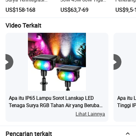
Semua dalam Satu
Opsi Daya Semua
Ruangan 
US$158-168
US$63,7-69
US$9,5-
Harga Lampu Jalan
dalam Satu Lampu
Area Per
Surya LED
Jalan Tenaga Surya
Parkir 5
Watt Har
Video Terkait
Lampu LE
Solar Ka
Peneran
Apa itu IP65 Lampu Sorot Lanskap LED
Apa itu 
Tenaga Surya RGB Tahan Air yang Berubah
Tinggi 
Warna untuk Luar Ruangan
dengan 
Lihat Lainnya
Peneran
Aplikasi:
Pencarian terkait