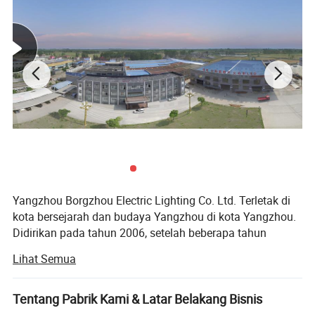
Yangzhou Borgzhou Electric Lighting Co. Ltd. Terletak di
kota bersejarah dan budaya Yangzhou di kota Yangzhou.
Didirikan pada tahun 2006, setelah beberapa tahun
berbisnis, perintis, dan pembangunan, kini telah menjadi
Lihat Semua
tata cara teknik perkotaan di dalam negeri, pencahayaan
kota perkotaan, energi baru, lampu solar, dan rancangan
proyek pembangkit listrik, manufaktur, dan instalasi
Tentang Pabrik Kami & Latar Belakang Bisnis
dalam satu kelompok perusahaan yang komprehensif.