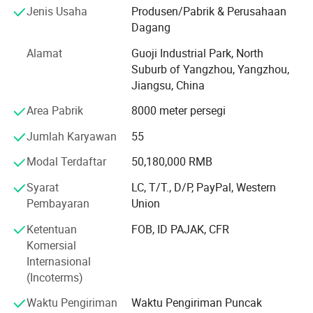
Jenis Usaha
Produsen/Pabrik & Perusahaan
Perusahaan grup ini memiliki tiga perusahaan: Jiangsu
Dagang
lithium power supply Co., Ltd. Produsen utama baterai
Alamat
Guoji Industrial Park, North
litium ion polimer, aplikasi produk penyimpanan energi
Suburb of Yangzhou, Yangzhou,
surya, unit komunikasi, unit tenaga listrik bergerak, produk
Jiangsu, China
elektronik, peralatan listrik, sepeda listrik dan industri
lainnya.
Area Pabrik
8000 meter persegi
Yangzhou Borui Electric Lighting Co. Ltd terutama dalam
Jumlah Karyawan
55
produksi komponen sel surya, lampu LED jalanan tinggi,
Modal Terdaftar
50,180,000 RMB
lampu solar, lampu rumput matahari, Gaogan Deng,
lampu jalanan perkotaan, lampu penerangan kota
Syarat
LC, T/T., D/P, PayPal, Western
perkotaan, lampu lanskap, dan sebagainya.
Pembayaran
Union
"Jiangsu Borui Traffic factern Computer Co., Ltd., power
Ketentuan
FOB, ID PAJAK, CFR
tower, komunikasi, gantri jalan raya, tampilan f, tanda
Komersial
jalan, lampu sinyal lalu lintas jalan, produk rangkaian alat
Internasional
berat sinyal lalu lintas.
(Incoterms)
Sejak dibentuk, kelompok ini telah memenangkan
Waktu Pengiriman
Waktu Pengiriman Puncak