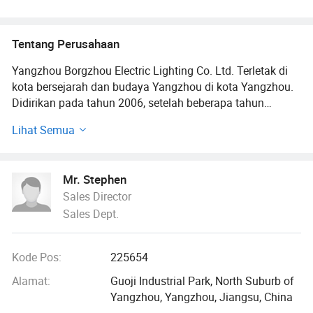
Tentang Perusahaan
Yangzhou Borgzhou Electric Lighting Co. Ltd. Terletak di
kota bersejarah dan budaya Yangzhou di kota Yangzhou.
Didirikan pada tahun 2006, setelah beberapa tahun
berbisnis, perintis, dan pembangunan, kini telah menjadi
Lihat Semua
tata cara teknik perkotaan di dalam negeri, pencahayaan
kota perkotaan, energi baru, lampu solar, dan rancangan
proyek pembangkit listrik, manufaktur, dan instalasi dalam
Mr. Stephen
satu kelompok perusahaan yang komprehensif.
Sales Director
Sales Dept.
Perusahaan grup ini memiliki tiga perusahaan: Jiangsu
lithium power supply Co., Ltd. Produsen utama baterai
litium ion polimer, aplikasi produk penyimpanan energi
Kode Pos:
225654
surya, unit komunikasi, unit tenaga listrik bergerak, produk
elektronik, peralatan listrik, sepeda listrik dan industri
Alamat:
Guoji Industrial Park, North Suburb of
lainnya.
Yangzhou, Yangzhou, Jiangsu, China