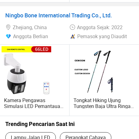
Sensor Gerak Penerangan
Keamanan
Ningbo Bone International Trading Co., Ltd.
Zhejiang, China
Anggota Sejak: 2022
Anggota Berlian
Pemasok yang Diaudit
Kamera Pengawas
Tongkat Hiking Ujung
Simulasi LED Pemantauan
Tungsten Baja Ultra Ringan
Pencahayaan Keamanan
Lipat Telescopic Anti-Selip
Lampu Sorot Surya Sensor
Dapat Disesuaikan Pola
Gerak Lampu Dinding Luar
Trekking
Trending Pencarian Saat Ini
Ruangan
Lampu Jalan LED
Perangkat Cahaya