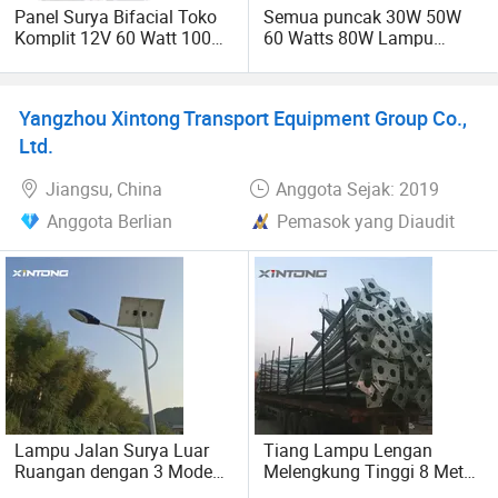
berdasarkan standar industri, jaminan kualitas, bagi pasar
Panel Surya Bifacial Toko
Semua puncak 30W 50W
dunia sebagai tujuan" adalah kita akan melanjutkan
Komplit 12V 60 Watt 100
60 Watts 80W Lampu
Watt 500 Watt 10000 Watt
Jalan Surya Sensor Gerak
pengejaran, kepada kita ingin membawa produk-produk
Lampu Surya Tahan Air
berkualitas terbaik, pelayanan yang paling sempurna bagi
dengan Tiang untuk Taman
pelanggan baru dan lama untuk bekerja sama,
Yangzhou Xintong Transport Equipment Group Co.,
menciptakan penghematan waktu yang harmonis,
Ltd.
bersama-sama menciptakan dunia baru yang indah dan
Jiangsu, China
Anggota Sejak: 2019
lebih sempurna.
Anggota Berlian
Pemasok yang Diaudit
Selamat datang di klien baru dan lama untuk memandu,
bekerjasama dan meraih kemenangan! Ciptakan masa
depan!
Lampu Jalan Surya Luar
Tiang Lampu Lengan
Ruangan dengan 3 Mode
Melengkung Tinggi 8 Meter
Cahaya Lampu Tahan Air
Kustom Dijual