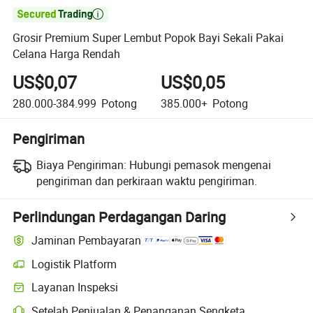

Grosir Premium Super Lembut Popok Bayi Sekali Pakai
Celana Harga Rendah
US$0,07
US$0,05
280.000-384.999
Potong
385.000+
Potong
Pengiriman
Biaya Pengiriman:
Hubungi pemasok mengenai
pengiriman dan perkiraan waktu pengiriman.
Perlindungan Perdagangan Daring
Jaminan Pembayaran
Logistik Platform
Pelacakan pengiriman yang lebih jelas dengan logistik yang didukung
Layanan Inspeksi
Pemeriksaan pra-pengiriman opsional untuk pemeriksaan kualitas da
Setelah Penjualan & Penanganan Sengketa