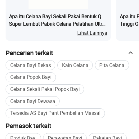
panjang. Dengan tulus menanti kunjungan Anda.
Apa itu Celana Bayi Sekali Pakai Bentuk Q
Apa itu 
Super Lembut Pabrik Celana Pelatihan Ultra
Tinggi G
Tipis
Lihat Lainnya
Pencarian terkait
Celana Bayi Bekas
Kain Celana
Pita Celana
Celana Popok Bayi
Celana Sekali Pakai Popok Bayi
Celana Bayi Dewasa
Tersedia AS Bayi Pant Pembelian Massal
Pemasok terkait
Produk Bayi
Perawatan Bayi
Pakaian Bayi