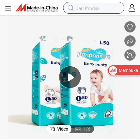
endah
Grosir Premium Super Lembut Popok Bayi Sekali Pakai Celana Harga R
Membuka
Video
1
/
6