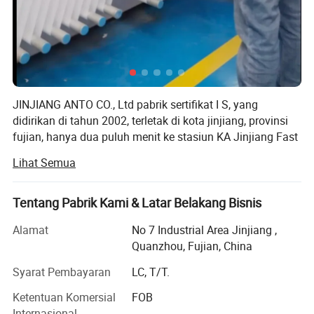
JINJIANG ANTO CO., Ltd pabrik sertifikat I S, yang
didirikan di tahun 2002, terletak di kota jinjiang, provinsi
fujian, hanya dua puluh menit ke stasiun KA Jinjiang Fast
Jinjiang dan ke bandara Jinjiang. PRODUK KESEHATAN
Lihat Semua
pencurian adalah produsen dan pengekspor popok bayi,
pembuat bayi, popok, pembalut wanita, pembalut wanita,
panty liner, popok dewasa, tisu bayi dan bahan mentah
Tentang Pabrik Kami & Latar Belakang Bisnis
terkait di Fujian Cina.
Alamat
No 7 Industrial Area Jinjiang ,
Perseroan memiliki peralatan produksi mutakhir, pegawai
Quanzhou, Fujian, China
garis depan yang terampil dengan laboratorium
Syarat Pembayaran
LC, T/T.
profesional dan operator laboratorium. Karena itu, kami
menghargai kualitas produk-produk kami yang memiliki
Ketentuan Komersial
FOB
kontrol kualitas yang ketat dari pengadaan bahan-bahan
Internasional