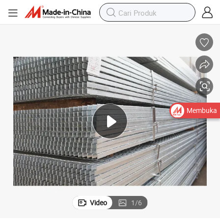
Membuka
Video
1
/
6