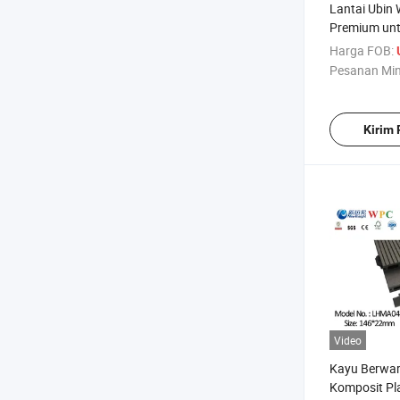
Lantai Ubin
Premium un
Outdoor
Harga FOB:
Pesanan Mi
Kirim
Video
Kayu Berwar
Komposit Pl