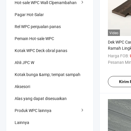
Hot-sale WPC Wall Clpenambahan
Pagar Hot-Salar
Rel WPC penjualan panas
Video
Pemain Hot-sale WPC
Dek WPC Ca
Ramah Ling
Kotak WPC Deck obral panas
Formaldehid
Harga FOB:
Solusi Luar
Pesanan Mi
Ahli JPC W
Berkelanjut
Kotak bunga &amp; tempat sampah
Kirim
Aksesori
Alas yang dapat disesuaikan
Produk WPC lainnya
Lainnya