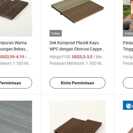
Video
Vide
mpuran Warna
Dek Komposit Plastik Kayu
Penju
kungan Bebas
WPC dengan Ekstrusi Capped,
Tingg
a, Harga Pabrik
Dek WPC, Lantai Outdoor
Teras
/ Meter
Harga FOB:
/ Meter
Harg
US$3,99-4,19
US$3,3-3,5
 Ruangan
WPC, Ubin Lantai
Pera
nimum:
1.500 Meter
Pesanan Minimum:
1.500 Meter
Pesa
an
Dek S
Dek 
 Permintaan
Kirim Permintaan