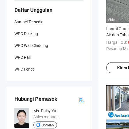
Daftar Unggulan
Video
Sampel Tersedia
Lantai Outd
WPC Decking
Air dan Tah
Embossing On
Harga FOB:
WPC Wall Cladding
Serat Kayu A
Pesanan Mi
Kayu Plasti
WPC Rail
Kolam, Mal,
Kirim
WPC Fence
Hubungi Pemasok
Ms. Daisy Yu
Sales manager
Obrolan