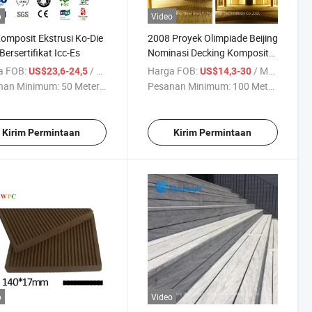
o
Video
omposit Ekstrusi Ko-Die
2008 Proyek Olimpiade Beijing
ersertifikat Icc-Es
Nominasi Decking Komposit
WPC
a FOB:
/ Meter persegi
Harga FOB:
/ Meter persegi
US$23,6-24,5
US$14,3-30
nan Minimum:
50 Meter ...
Pesanan Minimum:
100 Meter ...
Kirim Permintaan
Kirim Permintaan
o
Video