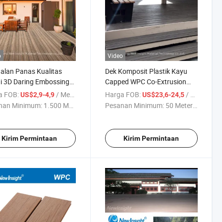
o
Video
alan Panas Kualitas
Dek Komposit Plastik Kayu
i 3D Daring Embossing
Capped WPC Co-Extrusion
 Taman Anti Selip Bebas
Bersertifikat Icc-Es
a FOB:
/ Meter
Harga FOB:
/ Meter persegi
US$2,9-4,9
US$23,6-24,5
watan WPC Komposit
nan Minimum:
1.500 Meter
Pesanan Minimum:
50 Meter ...
cratch Resistant Papan
untuk Halaman
Kirim Permintaan
Kirim Permintaan