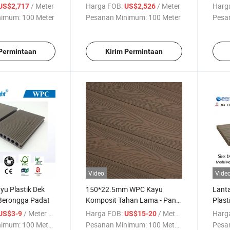
/ Meter
Harga FOB:
/ Meter
Harg
US$2,717
US$2,526
nimum:
100 Meter
Pesanan Minimum:
100 Meter
Pesa
 Permintaan
Kirim Permintaan
Video
Vide
yu Plastik Dek
150*22.5mm WPC Kayu
Lanta
 Berongga Padat
Komposit Tahan Lama - Panel
Plast
Lantai Berongga Anti Selip
/ Meter persegi
Harga FOB:
/ Meter persegi
Harg
US$3-9
US$15-20
Tahan Cuaca untuk
nimum:
100 Meter ...
Pesanan Minimum:
100 Meter ...
Pesa