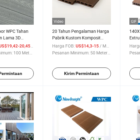
Video
GIF
oor WPC Tahan
20 Tahun Pengalaman Harga
140X
an Lama 3D
Pabrik Kustom Komposit
Extru
line Seperti
Kayu Plastik 3D Dek WPC
Plast
/ Meter persegi
Harga FOB:
/ Meter persegi
Harg
US$19,42-20,45
US$14,3-15
sli Komposit
Bertekstur Berongga, Papan
nimum:
100 Meter ...
Pesanan Minimum:
50 Meter ...
Pesa
k WPC untuk
Lantai Outdoor WPC dengan
 Taman
CE
 Permintaan
Kirim Permintaan