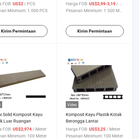
Plastik Komposit Dek Solid
a FOB:
/ PCS
Harga FOB:
/ Meter
US$2
US$2,99-3,19
nan Minimum:
1.000 PCS
Pesanan Minimum:
1.500 Meter
Kirim Permintaan
Kirim Permintaan
o
Video
i Solid Komposit Kayu
Komposit Kayu Plastik Kotak
ik Luar Ruangan
Berongga Lantai
a FOB:
/ Meter
Harga FOB:
/ Meter
US$2,974
US$3,25
nan Minimum:
100 Meter
Pesanan Minimum:
100 Meter