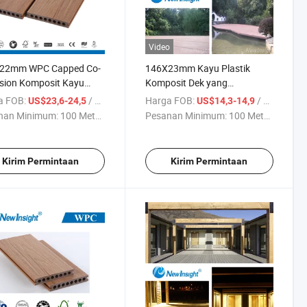
Video
22mm WPC Capped Co-
146X23mm Kayu Plastik
sion Komposit Kayu
Komposit Dek yang
ik Dek
Tradisional, Dek Berongga
a FOB:
/ Meter persegi
Harga FOB:
/ Meter persegi
US$23,6-24,5
US$14,3-14,9
WPC Ringan dan Mudah
nan Minimum:
100 Meter ...
Pesanan Minimum:
100 Meter ...
Dipasang
Kirim Permintaan
Kirim Permintaan