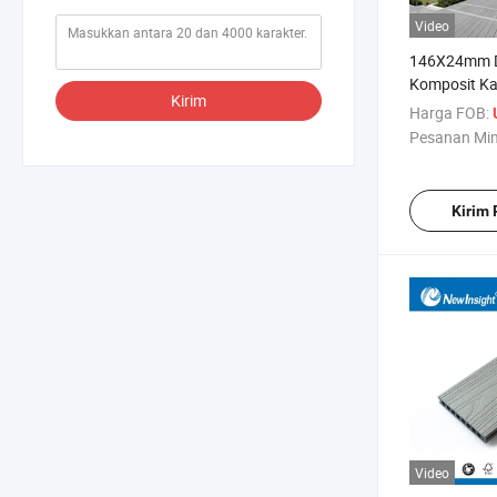
Video
146X24mm 
Komposit Ka
Kirim
Harga FOB:
Pesanan Mi
Kirim
Video