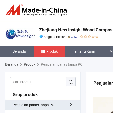
Zhejiang New Insight Wood Composit
Anggota Berlian
Beranda
Produk
Tentang Kami
M
Beranda
Produk
Penjualan panas tanpa PC
Penjuala
Grup produk
Penjualan panas tanpa PC