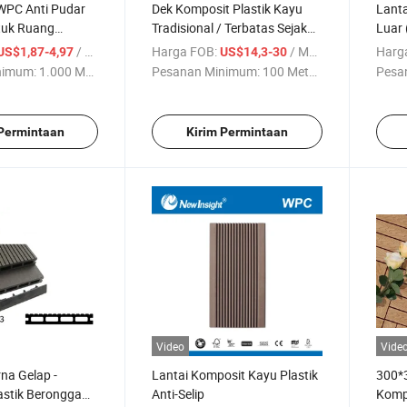
 WPC Anti Pudar
Dek Komposit Plastik Kayu
Lant
tuk Ruang
Tradisional / Terbatas Sejak
Luar
2004
/ Meter
Harga FOB:
/ Meter persegi
Harg
US$1,87-4,97
US$14,3-30
nimum:
1.000 Meter
Pesanan Minimum:
100 Meter ...
Pesa
 Permintaan
Kirim Permintaan
Video
Vide
na Gelap -
Lantai Komposit Kayu Plastik
300*
astik Berongga
Anti-Selip
Kompo