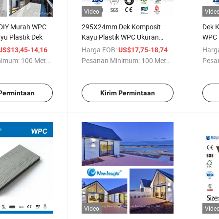
Video
Vide
DIY Murah WPC
295X24mm Dek Komposit
Dek K
yu Plastik Dek
Kayu Plastik WPC Ukuran
WPC B
Besar
/ Meter persegi
Harga FOB:
/ Meter persegi
Harg
US$13,45-14,16
US$17,75-18,74
nimum:
100 Meter ...
Pesanan Minimum:
100 Meter ...
Pesa
 Permintaan
Kirim Permintaan
Video
Vide