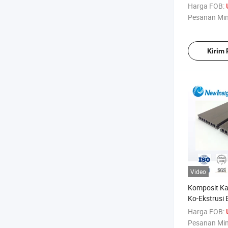
Dek
Harga FOB:
Pesanan Mi
Kirim
Video
Komposit Ka
Ko-Ekstrusi
Harga FOB:
Pesanan Mi