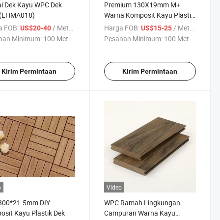
ai Dek Kayu WPC Dek
Premium 130X19mm M+
 (LHMA018)
Warna Komposit Kayu Plastik
Dekking
a FOB:
/ Meter persegi
Harga FOB:
/ Meter persegi
US$20-40
US$15-25
nan Minimum:
100 Meter ...
Pesanan Minimum:
100 Meter ...
Kirim Permintaan
Kirim Permintaan
o
Video
300*21.5mm DIY
WPC Ramah Lingkungan
sit Kayu Plastik Dek
Campuran Warna Kayu