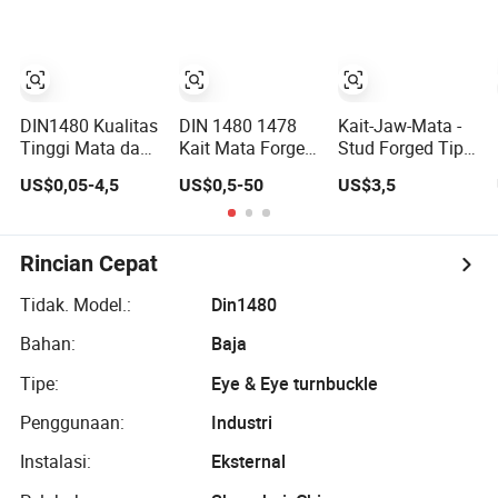
DIN1480 Kualitas
DIN 1480 1478
Kait-Jaw-Mata -
Tinggi Mata dan
Kait Mata Forged
Stud Forged Tipe
Kait Tipe
Turnbuckle untuk
Us FF-T791b
US$0,05-4,5
US$0,5-50
US$3,5
Stainless Steel
Mengencangkan
Turnbuckle
Turnbuckle Brace
Tali Kawat Baja
Mata Kait
Turnbuckle untuk
Rincian Cepat
Perlengkapan
Rigging
Tidak. Model.:
Din1480
Bahan:
Baja
Tipe:
Eye & Eye turnbuckle
Penggunaan:
Industri
Instalasi:
Eksternal