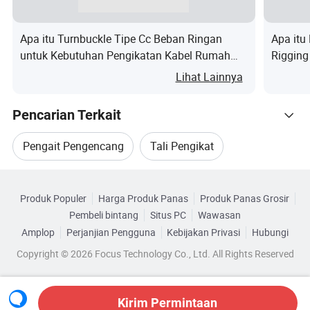
pelanggan;
Apa itu Turnbuckle Tipe Cc Beban Ringan
Apa itu
Baut mata, shacles,pengencang,penjepit
untuk Kebutuhan Pengikatan Kabel Rumah
Rigging
tali kawat, penjepit beban, kait
Tangga
Korosi
Lihat Lainnya
pengangkat,penghubung
Produk
penghubung,Link Master,berputar dan
utama
Pencarian Terkait
banyak perangkat keras pengangkut
lainnya.
Pengait Pengencang
Tali Pengikat
Keunggulan kami
Kategori Terkait
1. Kualitas tinggi & harga bersaing
Pengikat Stainless
Pengikat Mata Pengatur
Produk Populer
Harga Produk Panas
Produk Panas Grosir
Telusuri menurut Kategori
2. pengalaman manufaktur & ekspor selama 34 tahun
Pembeli bintang
Situs PC
Wawasan
Pengikat Galvanis
Pengikat Yang Ditempa
Amplop
Perjanjian Pengguna
Kebijakan Privasi
Hubungi
STANDAR ASTM 3. JIS, ISO, BS, DIN
Copyright © 2026 Focus Technology Co., Ltd. All Rights Reserved
4. Pengiriman cepat & MOQ lebih sedikit
5 . Barang-barang yang dijual profesional
Kirim Permintaan