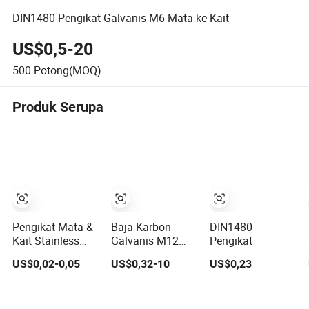
DIN1480 Pengikat Galvanis M6 Mata ke Kait
US$0,5-20
500
Potong(MOQ)
Produk Serupa
Pengikat Mata &
Baja Karbon
DIN1480
Kait Stainless
Galvanis M12
Pengikat
Steel Pengatur
M24 Pengikat
US$0,02-0,05
US$0,32-10
US$0,23
Ketegangan Berat
DIN 1480
untuk Rigging