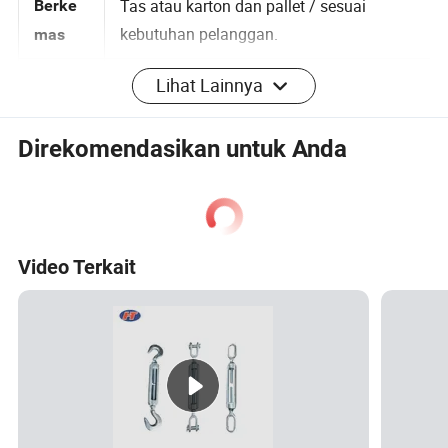
Tas atau karton dan pallet / sesuai
Berke
kebutuhan pelanggan.
mas
Lihat Lainnya
Jangka
waktu
Direkomendasikan untuk Anda
T/T, L/C, Western Union
pemba
yaran
Tipe
Pabrikan, Perdagangan
Video Terkait
bisnis
Profesi
ISO9001,CE,BV,SGS
onal
Spesifikasi dan tanda khusus dapat
Catata
dibuat sesuai dengan persyaratan
n