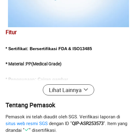
Fitur
* Sertifikat: Bersertifikasi FDA & ISO13485
* Material :PP(Medical Grade)
* Penggunaan:
Cairan gambar
Lihat Lainnya
* kemampuan: 25ul&35ul 1ml 1,5 ml 2 ml 3ml 3ml ml ml ml
Tentang Pemasok
* Warna: Transparan
Pemasok ini telah diaudit oleh SGS. Verifikasi laporan di
situs web resmi SGS
dengan ID "
QIP-ASR253573
". Item yang
* umur Lempeng: 5 tahun
ditandai "
" disertifikasi.