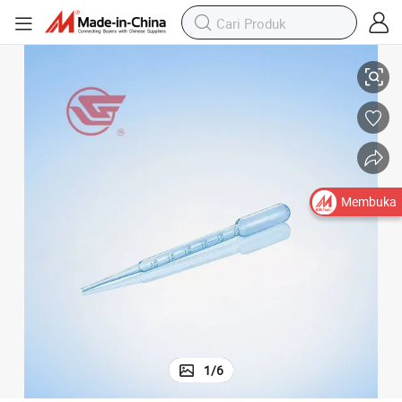
Pipet Transfer Plastik Sekali Pakai 25 UL dan 35UL
Membuka
1
/
6