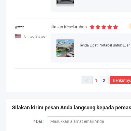
Ulasan Keseluruhan
R***r
United States
2
Berikutny
1

Silakan kirim pesan Anda langsung kepada pemaso
*
Dari: