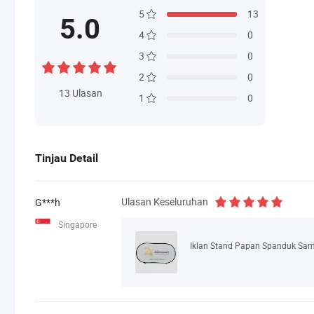
5
13
5.0
4
0
3
0
2
0
13
Ulasan
1
0
Tinjau Detail
Ulasan Keseluruhan
G***h
Singapore
Iklan Stand Papan Spanduk Sam