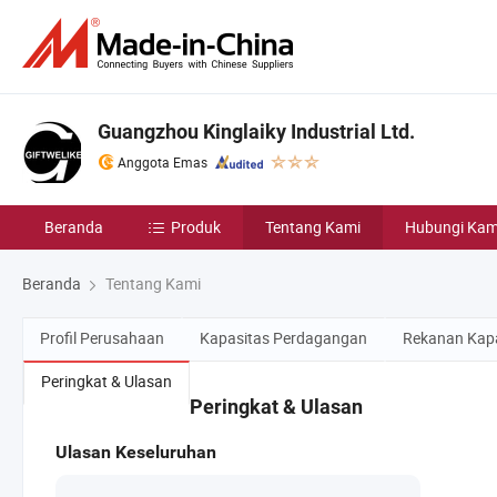
Guangzhou Kinglaiky Industrial Ltd.
Anggota Emas
Beranda
Produk
Tentang Kami
Hubungi Kam
Beranda
Tentang Kami
Profil Perusahaan
Kapasitas Perdagangan
Rekanan Kapa
Peringkat & Ulasan
Peringkat & Ulasan
Ulasan Keseluruhan