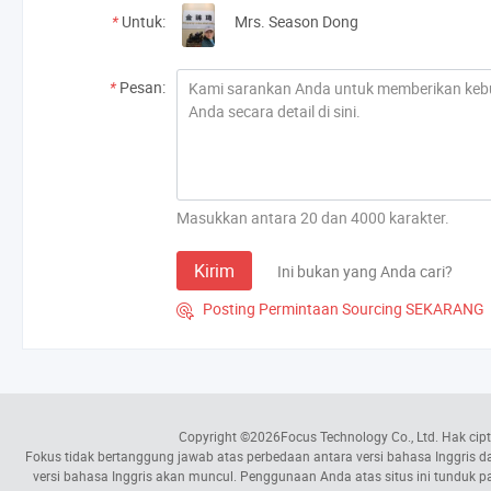
*
Untuk:
Mrs. Season Dong
*
Pesan:
Masukkan antara 20 dan 4000 karakter.
Kirim
Ini bukan yang Anda cari?
Posting Permintaan Sourcing SEKARANG

Copyright ©2026
Focus Technology Co., Ltd.
Hak cipt
Fokus tidak bertanggung jawab atas perbedaan antara versi bahasa Inggris dan 
versi bahasa Inggris akan muncul. Penggunaan Anda atas situs ini tunduk