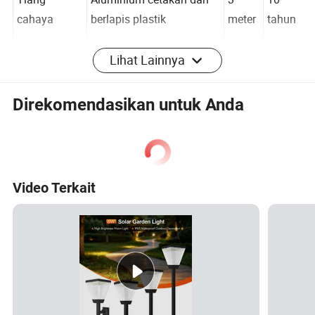
Tiang
Aluminium cetakan dan
3
10
cahaya
berlapis plastik
meter
tahun
Lihat Lainnya
Waktu kerja
4 jam/hari
Direkomendasikan untuk Anda
Hari-hari
3 hari
hujan
Video Terkait
Suhu
pengoperasi
-30-60derajat
an
Penerangan
5-20LUX
tengah