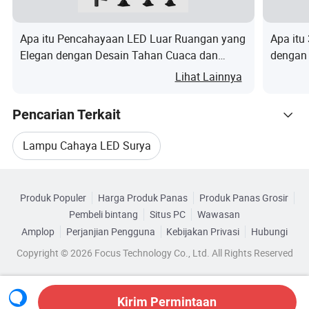
Apa itu Pencahayaan LED Luar Ruangan yang
Apa it
Kami bisa membuat produk dengan
Catatan
Elegan dengan Desain Tahan Cuaca dan
dengan 
permintaan pelanggan.
Inovasi
Lihat Lainnya
Panel Surya
Pencarian Terkait
* Rangkaian Kabel : kekuatan matahari dengan panel
solar Monokrystallin kita berkisar dari 30W hingga 310W,
Lampu Cahaya LED Surya
menghasilkan efisiensi yang mengagumkan lebih dari
Kategori Terkait
18.5%.
Lampu Surya LED Luar Ruangan
* Pilih panel surya Polykristal, yang tersedia dalam 30 W
Produk Populer
Harga Produk Panas
Produk Panas Grosir
Telusuri menurut Kategori
Pembeli bintang
Situs PC
Wawasan
hingga 270W, menghasilkan efisiensi lebih dari 17.8%.
Lampu LED Tenaga Surya
Amplop
Perjanjian Pengguna
Kebijakan Privasi
Hubungi
* Premium panel surya tingkat tinggi yang memastikan
Copyright © 2026 Focus Technology Co., Ltd. All Rights Reserved
kinerja maksimum.
Lampu LED Luar Ruangan Tenaga Surya
* dilengkapi lapisan hidroketakutan untuk meningkatkan
penyerapan cahaya dan mengurangi debu permukaan,
Lampu Jalan LED Untuk Solar
Kirim Permintaan