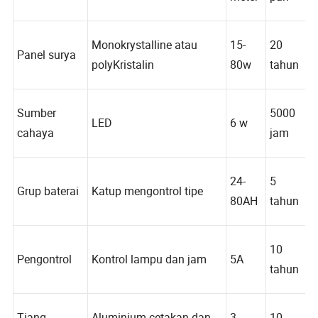
Item
Tipe
meter
pan
Monokrystalline atau
15-
20
Panel surya
polyKristalin
80w
tahun
Sumber
5000
LED
6 w
cahaya
jam
24-
5
Grup baterai
Katup mengontrol tipe
80AH
tahun
10
Pengontrol
Kontrol lampu dan jam
5A
tahun