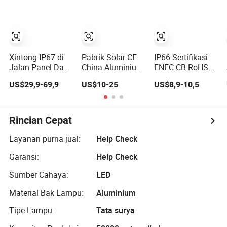
Aluminium Die
Efisien
Utama Perkotaan
Casting
Xintong IP67 di
Pabrik Solar CE
IP66 Sertifikasi
Jalan Panel Daya
China Aluminium
ENEC CB RoHS
Solar LED Kedap
2000/1000/800/600/500W/400/300/2
Jyl06n 20W 30W
US$29,9-69,9
US$10-25
US$8,9-10,5
Air dengan
Sensor LED IP66
40W 50W Lampu
Sumber Daya Air
Jalan Luar
Jalan Mini LED
di luar ruangan
Ruangan Semua
untuk Jalan dan
Lampu Taman
dalam Satu
Area Perumahan
Rincian Cepat
Jalan
Kamera Lampu
Dinding Flood
Layanan purna jual:
Help Check
ABS COB Lampu
Garansi:
Help Check
Taman Jalan
Sumber Cahaya:
LED
Material Bak Lampu:
Aluminium
Tipe Lampu:
Tata surya