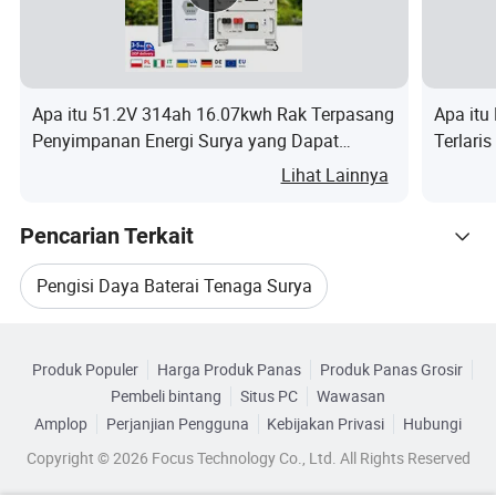
mengurangi limbah uang ekstra. Kota kami mudah diekspor dan
model kami berkualitas tinggi.
3.harga
Apa itu 51.2V 314ah 16.07kwh Rak Terpasang
Apa itu
Beri kontrak kami, kami akan memberikan Anda penawaran.
Penyimpanan Energi Surya yang Dapat
Terlari
Ditumpuk LiFePO4 Rak Terpisah untuk Solar
6000cy
Lihat Lainnya
Rumah/Off-Grid dengan BMS Can
Pencarian Terkait
Pengisi Daya Baterai Tenaga Surya
Telusuri menurut Kategori
Stasiun Tenaga Pengisi Daya Surya
Produk Populer
Harga Produk Panas
Produk Panas Grosir
Pembeli bintang
Situs PC
Wawasan
Stasiun Daya Pengisi Daya Portabel
Amplop
Perjanjian Pengguna
Kebijakan Privasi
Hubungi
Copyright © 2026 Focus Technology Co., Ltd. All Rights Reserved
Pengisi Daya Panel Tenaga Surya