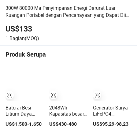
300W 80000 Ma Penyimpanan Energi Darurat Luar
Ruangan Portabel dengan Pencahayaan yang Dapat Diisi
Ulang
US$133
1
Bagian(MOQ)
Produk Serupa
Baterai Besi
2048Wh
Generator Surya
Litium Daya
Kapasitas besar
LiFePO4
Seluler Darurat
LiFeP04 Baterai
Penyimpanan
US$1.500-1.650
US$430-480
US$95,29-98,23
6kw Stasiun
Pengisian Cepat
Energi Baterai
Daya Portabel
Portabel
Sumber Daya