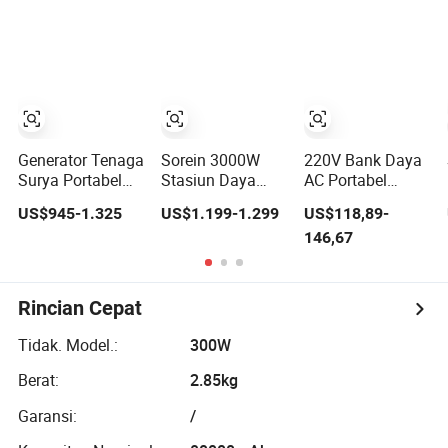
Generator Tenaga
Daya Tahan
Surya Stasiun
Lama Modular
Daya Untuk
Stasiun Daya
Rumah Camping
Portabel
Luar Ruangan
Penyimpanan
Energi Dapat Diisi
Ulang
Generator Tenaga
Sorein 3000W
220V Bank Daya
Surya Portabel
Stasiun Daya
AC Portabel
6000W 3600wh
Portabel 3000W
Energi Surya
US$945-1.325
US$1.199-1.299
US$118,89-
Stasiun Daya
LiFePO4
Baterai Lithium
146,67
untuk Cadangan
Generator Solar
500W Stasiun
Daya Rumah dan
Baterai
Daya untuk Luar
Aktivitas Luar
Ruangan Rumah
Ruangan
Rincian Cepat
Tidak. Model.:
300W
Berat:
2.85kg
Garansi:
/