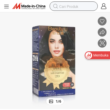
Membuka
1
/
6