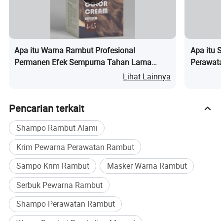
Apa itu Warna Rambut Profesional
Apa itu 
Permanen Efek Sempurna Tahan Lama
Perawat
Dapat Didistribusikan Memimpin Tren
Jumlah 
Lihat Lainnya
Pencarian terkait
Shampo Rambut Alami
Krim Pewarna Perawatan Rambut
Sampo Krim Rambut
Masker Warna Rambut
Serbuk Pewarna Rambut
Shampo Perawatan Rambut