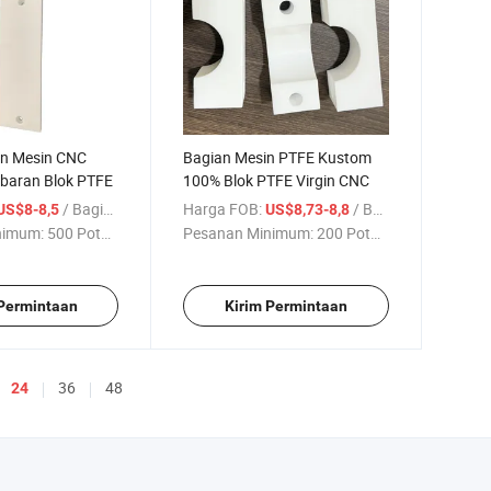
an Mesin CNC
Bagian Mesin PTFE Kustom
baran Blok PTFE
100% Blok PTFE Virgin CNC
/ Bagian
Harga FOB:
/ Bagian
US$8-8,5
US$8,73-8,8
nimum:
500 Potong
Pesanan Minimum:
200 Potong
 Permintaan
Kirim Permintaan
36
48
24