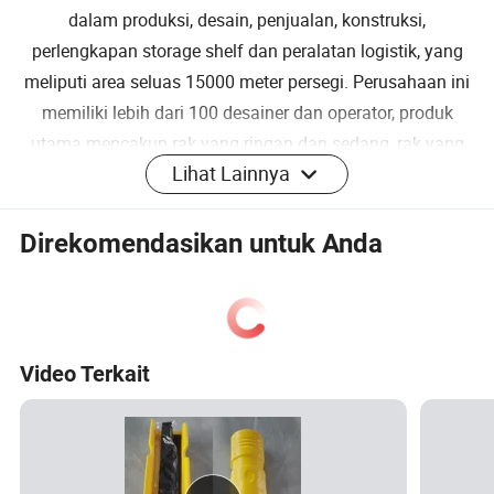
dalam produksi, desain, penjualan, konstruksi,
perlengkapan storage shelf dan peralatan logistik, yang
meliputi area seluas 15000 meter persegi. Perusahaan ini
memiliki lebih dari 100 desainer dan operator, produk
utama mencakup rak yang ringan dan sedang, rak yang
Lihat Lainnya
berat, rak balok kayu, rak yang dapat dimasuki, serta rak
yang lebih mudah, Rak antituas, rak terpadu, rak attik, rak
mold, rak berlapis krom, rak lubang gourd, kualitas tinggi,
Direkomendasikan untuk Anda
dan harga rendah, kecepatan produksi cepat, jaminan
purnajual.
Video Terkait
Tampilan produk
Gambar detail