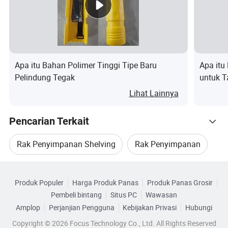
Keunggulan kami
Profesional
Apa itu Bahan Polimer Tinggi Tipe Baru
Apa itu
Pelindung Tegak
untuk 
Kabel
Lihat Lainnya
Pencarian Terkait
Rak Penyimpanan Shelving
Rak Penyimpanan
Kategori Terkait
Rak Penyimpanan
5 Rak Penyimpanan Shelf
Produk Populer
Harga Produk Panas
Produk Panas Grosir
Telusuri menurut Kategori
Pembeli bintang
Situs PC
Wawasan
4 Rak Penyimpanan Rak
Amplop
Perjanjian Pengguna
Kebijakan Privasi
Hubungi
Copyright © 2026 Focus Technology Co., Ltd. All Rights Reserved
6 Rak Penyimpanan Papan