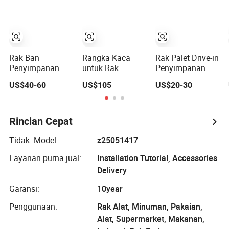
Radio
Rak Ban
Rangka Kaca
Rak Palet Drive-in
Penyimpanan
untuk Rak
Penyimpanan
Portabel Lipat
Transportasi
Bebas Aisle
US$40-60
US$105
US$20-30
Bergerak Dapat
Kaca Laminasi
Penyimpanan
Ditumpuk untuk
Gudang 2026
Berkecepatan
Gudang dengan
Tinggi untuk
CE/ISO
Penyimpanan
Rincian Cepat
Farmasi
Tidak. Model.:
z25051417
Layanan purna jual:
Installation Tutorial, Accessories
Delivery
Garansi:
10year
Penggunaan:
Rak Alat, Minuman, Pakaian,
Alat, Supermarket, Makanan,