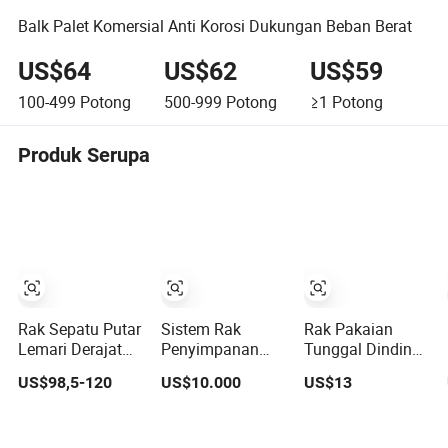
Balk Palet Komersial Anti Korosi Dukungan Beban Berat
US$64
US$62
US$59
100-499
Potong
500-999
Potong
≥1
Potong
Produk Serupa
Rak Sepatu Putar
Sistem Rak
Rak Pakaian
Lemari Derajat
Penyimpanan
Tunggal Dinding
Aluminium
Gudang Industri
Bergaya untuk
US$98,5-120
US$10.000
US$13
Paduan 12
Otomatis Kontrol
Solusi
Lapisan 360
Jarak Jauh
Penghematan
Racking Shuttle
Ruang