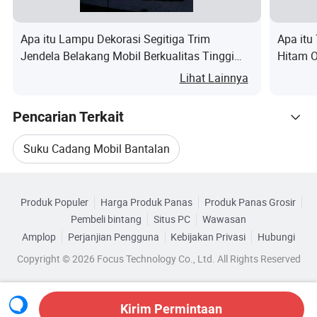
pelanggan. Baik Anda memerlukan produk atau produk
yang disesuaikan dari merek terkenal, kami berkomitmen
Apa itu Lampu Dekorasi Segitiga Trim
Apa itu
untuk menyediakan layanan unggul yang disesuaikan
Jendela Belakang Mobil Berkualitas Tinggi
Hitam O
dengan kebutuhan Anda.
untuk Audi Q5 Aksesoris
Lihat Lainnya
Kemasan & Pengiriman
Pencarian Terkait
Kami dengan hati-hati mengemas setiap produk di plastik,
karton, kotak kayu/Palet, atau menurut permintaan
Suku Cadang Mobil Bantalan
pelanggan
Kategori Terkait
Suku Cadang Mobil Bantalan Roda
Keunggulan kami
Produk Populer
Harga Produk Panas
Produk Panas Grosir
Telusuri menurut Kategori
1.
Fokus pada suku cadang mobil untuk pengadaan 12 tahun
Pembeli bintang
Situs PC
Wawasan
Bagian Roda Poros Bantalan
sekali, satu atap
Amplop
Perjanjian Pengguna
Kebijakan Privasi
Hubungi
2.
Berikan
nomor OE yang benar, pertanyaan cepat dan mudah
Copyright © 2026 Focus Technology Co., Ltd. All Rights Reserved
Bearing Roda Untuk Mobil
3.
E-Catalog Offincid sebagai dukungan
Stok tersedia
Bantalan Hub Otomotif
Kirim Permintaan