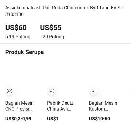
Assir kembali asli Unit Roda China untuk Byd Tang EV St-
3103100
US$60
US$55
5-19
Potong
≥20
Potong
Produk Serupa
Bagian Mesin
Pabrik Deutz
Bagian Mesin
CNC Presisi
China Asli
Kustom
Kustom
Bf4m1013
Aluminium
US$0,3-0,99
US$1
US$10-50
Kuningan
Bf4m1013c
Anodized untuk
Tembaga
Bf4m1013ec
Trim Otomotif