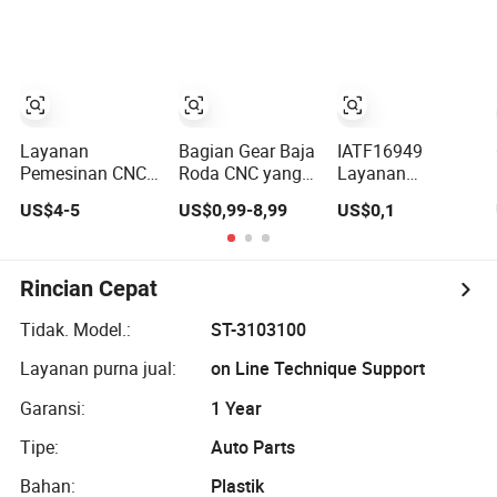
Aluminium Robot
Bf4m1013FC
Otomotif
Suku Cadang
Otomasi
Mesin Diesel
Perumahan
untuk Mobil Truk
Sensor Encoder
Peralatan
Pemesinan
Pertanian
Putaran CNC
Layanan
Bagian Gear Baja
IATF16949
Pemesinan Frais
Pemesinan CNC
Roda CNC yang
Layanan
Kustom Presisi
Dikerjakan
Pemesinan CNC
US$4-5
US$0,99-8,99
US$0,1
Logam
Khusus untuk
Kustom Standar
Aluminium Baja
Industri Otomotif
untuk Industri
Tahan Karat
Otomotif Bagian
Tembaga
Kustom
Rincian Cepat
Kuningan
Penggilingan
Tidak. Model.:
ST-3103100
Otomotif Mobil
Layanan purna jual:
on Line Technique Support
Bagian Mesin
Stamping
Garansi:
1 Year
Pembengkokan
Pengecoran Die
Tipe:
Auto Parts
Pabrik
Bahan:
Plastik