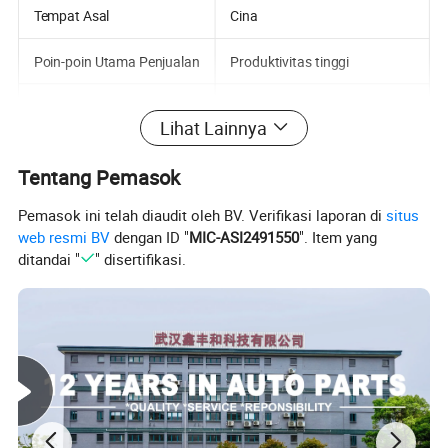
Tempat Asal
Cina
Poin-poin Utama Penjualan
Produktivitas tinggi
Pemeriksaan video keluar
Disediakan
Lihat Lainnya
Merek
DAYA TUCHANG
Tentang Pemasok
Nama produk
Lagu plus juara ev
Pemasok ini telah diaudit oleh BV. Verifikasi laporan di
situs
web resmi BV
dengan ID "
MIC-ASI2491550
". Item yang
Berkemas
Karton
ditandai "
" disertifikasi.
Kualitas
Kualitas
Aplikasi
Suku Cadang otomotif
Produk lainnya