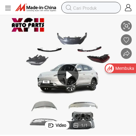
3 Hiper Suku Cadang Mobil Listrik
China Olahraga Mobil Off Road Byd Song Plus EV Juara Suku Cadang 202
Membuka
Video
1
/
1