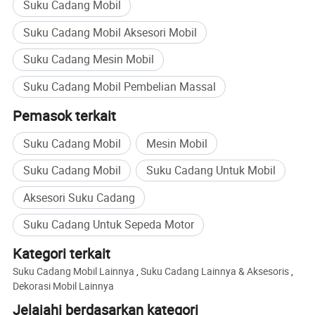
Suku Cadang Mobil
Suku Cadang Mobil Aksesori Mobil
Kemasan & Pengiriman
Suku Cadang Mesin Mobil
Kami dengan hati-hati mengemas setiap produk di plastik,
karton, kotak kayu/Palet, atau menurut permintaan pelanggan
Suku Cadang Mobil Pembelian Massal
Pemasok terkait
Suku Cadang Mobil
Mesin Mobil
Suku Cadang Mobil
Suku Cadang Untuk Mobil
Aksesori Suku Cadang
Suku Cadang Untuk Sepeda Motor
Kategori terkait
Suku Cadang Mobil Lainnya
,
Suku Cadang Lainnya & Aksesoris
,
Dekorasi Mobil Lainnya
Jelajahi berdasarkan kategori