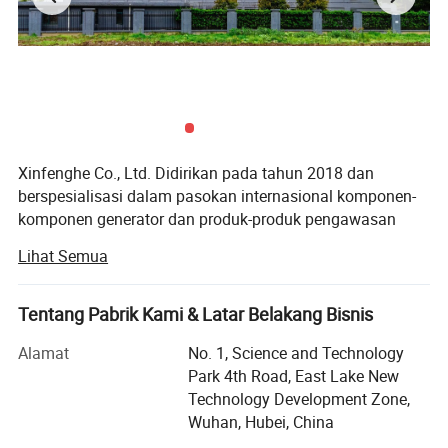
Xinfenghe Co., Ltd. Didirikan pada tahun 2018 dan
berspesialisasi dalam pasokan internasional komponen-
komponen generator dan produk-produk pengawasan
industri. Kami bekerja sama erat dengan jaringan
Lihat Semua
manufaktur yang berkualitas di seluruh Cina, sehingga
memberi pelanggan produk dan harga yang kompetitif.
Tentang Pabrik Kami & Latar Belakang Bisnis
Jajaran produk utama kami meliputi kontroler generator,
regulator tegangan otomatis (AVRent), solenoid penghenti,
Alamat
No. 1, Science and Technology
sensor, kontroler ATS, panel kontrol, pompa air, meteran,
Park 4th Road, East Lake New
dan komponen elektrik dan mekanis lain yang terkait
Technology Development Zone,
dengan generator.
Wuhan, Hubei, China