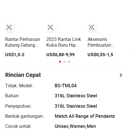
Steel Berlapis
Emas Perak
Rantai Perhiasan
2023 Rantai Link
Aksesoris
Kalung Gelang
Kuba Baru Hip
Pembuatan
dari Baja Tahan
Hop 18K Rantai
Perhiasan Rantai
US$1,5-2
US$6,88-9,99
US$0,55-1,5
Karat untuk Tas
Stainless Steel
Curb Datar
Sepatu
Emas Perak
Stainless Steel
Potongan Berlian
Rolled yang
untuk Pria dari
Dihiasi
Rincian Cepat
Perhiasan Hip
Hop Perhiasan
Tidak. Model.:
BS-TML04
Fashion
Bahan:
316L Stainless Steel
Perhiasan
Penyepuhan:
316L Stainless Steel
Bentuk gantungan:
Match All Range of Pendants
Cocok untuk:
Unisex,Women,Men