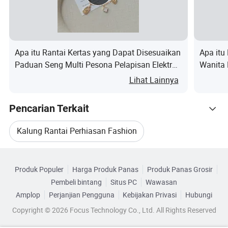
Apa itu Rantai Kertas yang Dapat Disesuaikan
Apa itu
Paduan Seng Multi Pesona Pelapisan Elektro
Wanita 
Enamel Gantung Minyak Kaca Batu Alam
Karat G
Lihat Lainnya
Tampilan Produk:
Semanggi Hati Vintage Perhiasan Harian
Kalung 
Kencan Kantor Kalung
Pencarian Terkait
Factory Show (Peragaan Pabrik):
Kalung Rantai Perhiasan Fashion
Terapkan untuk:
Kategori Terkait
Rantai Perhiasan Baja
Produk Populer
Harga Produk Panas
Produk Panas Grosir
Telusuri menurut Kategori
Pembeli bintang
Situs PC
Wawasan
Kalung Perhiasan Fashion Stainless Steel
Keuntungan & layanan kami:
Amplop
Perjanjian Pengguna
Kebijakan Privasi
Hubungi
Copyright © 2026 Focus Technology Co., Ltd. All Rights Reserved
Perhiasan Rantai Stainless Steel
1.
Material: Baja 'kelas pembedahan' 316L.