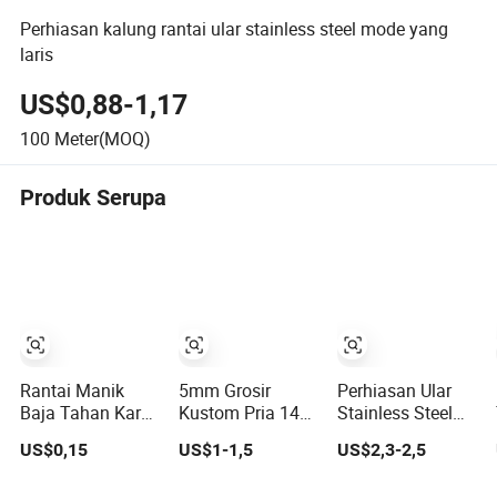
Perhiasan kalung rantai ular stainless steel mode yang
laris
US$0,88-1,17
100
Meter(MOQ)
Produk Serupa
Rantai Manik
5mm Grosir
Perhiasan Ular
Baja Tahan Karat
Kustom Pria 14K
Stainless Steel
Rantai Bola
18K Rantai
Terlaris Rantai
US$0,15
US$1-1,5
US$2,3-2,5
Kuningan Rantai
Kalung Link Kuba
Kaki Tulang
Perhiasan
Curb Stainless
untuk Wanita