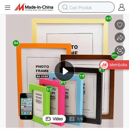
Membuka
Video
1
/
6