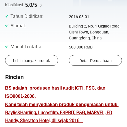
5.0/5
Klasifikasi
Tahun Didirikan
:
2016-08-01
Alamat
:
Building 2, No. 1 Qiqiao Road,
Qishi Town, Dongguan,
Guangdong, China
Modal Terdaftar
:
500,000 RMB
Lebih banyak produk
Detail Perusahaan
Rincian
BS adalah
produsen hasil audit ICTI, FSC, dan
ISO9001-2008.
Kami telah menyediakan produk pengemasan untuk
Baylis&Harding, Lucasfilm, ESPRIT, P&G, MARVEL, ED
Handy, Sheraton Hotel, dll sejak 2016.