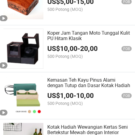
US$
5,00
-
15,00
FOB
500 Potong
(MOQ)
Koper Jam Tangan Moto Tunggal Kulit
PU Hitam Klasik
US$
10,00
-
20,00
FOB
500 Potong
(MOQ)
Kemasan Teh Kayu Pinus Alami
dengan Tutup dan Dasar Kotak Hadiah
US$
1,00
-
10,00
FOB
500 Potong
(MOQ)
Kotak Hadiah Wewangian Kertas Seni
Bertekstur Mewah dengan Interior