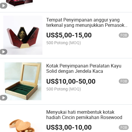
Tempat Penyimpanan anggur yang
terkenal yang menunjukkan Pemasok
kotak
US$
5,00
-
15,00
FOB
500 Potong
(MOQ)
Kotak Penyimpanan Peralatan Kayu
Solid dengan Jendela Kaca
US$
10,00
-
50,00
FOB
500 Potong
(MOQ)
Menyukai hati membentuk kotak
hadiah Cincin pernikahan Rosewood
US$
3,00
-
10,00
FOB