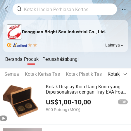
Dongguan Bright Sea Industrial Co., Ltd.
Lainnya
Beranda
Produk
Perusahaan
Hubungi
Semua
Kotak Kertas Tas
Kotak Plastik Tas
Kotak Kay
Kotak Display Koin Uang Kuno yang
Dipersonalisasi dengan Tray EVA Foam
Berlapis Beludru (WB-006)
US$
1,00
-
10,00
FOB
500 Potong
(MOQ)