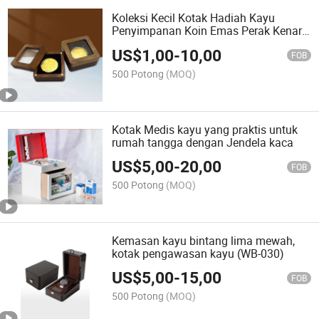
Koleksi Kecil Kotak Hadiah Kayu
Penyimpanan Koin Emas Perak Kenari
Hitam
US$
1,00
-
10,00
FOB
500 Potong
(MOQ)
Kotak Medis kayu yang praktis untuk
rumah tangga dengan Jendela kaca
US$
5,00
-
20,00
FOB
500 Potong
(MOQ)
Kemasan kayu bintang lima mewah,
kotak pengawasan kayu (WB-030)
US$
5,00
-
15,00
FOB
500 Potong
(MOQ)