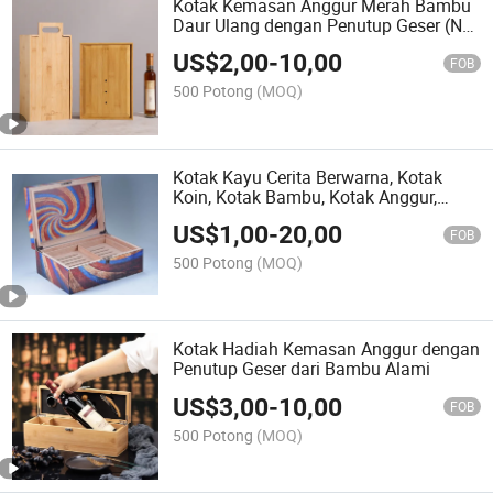
Kotak Kemasan Anggur Merah Bambu
Daur Ulang dengan Penutup Geser (NB-
036)
US$
2,00
-
10,00
FOB
500 Potong
(MOQ)
Kotak Kayu Cerita Berwarna, Kotak
Koin, Kotak Bambu, Kotak Anggur,
Kotak Display Kosmetik, Humidor
US$
1,00
-
20,00
Cerutu
FOB
500 Potong
(MOQ)
Kotak Hadiah Kemasan Anggur dengan
Penutup Geser dari Bambu Alami
US$
3,00
-
10,00
FOB
500 Potong
(MOQ)