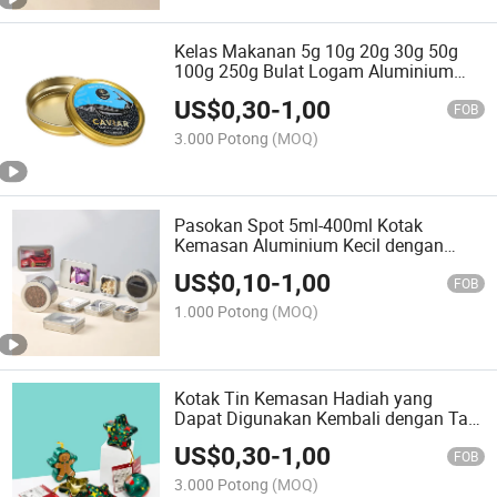
Kelas Makanan 5g 10g 20g 30g 50g
100g 250g Bulat Logam Aluminium
Hadiah Wadah Kaviar Kaleng Toples
US$
0,30
-
1,00
dengan Tutup Sekrup
FOB
3.000 Potong
(MOQ)
Pasokan Spot 5ml-400ml Kotak
Kemasan Aluminium Kecil dengan
Tutup Jendela Sekrup
US$
0,10
-
1,00
FOB
1.000 Potong
(MOQ)
Kotak Tin Kemasan Hadiah yang
Dapat Digunakan Kembali dengan Tag
Kartu Cetak Bentuk Tidak Teratur
US$
0,30
-
1,00
FOB
3.000 Potong
(MOQ)