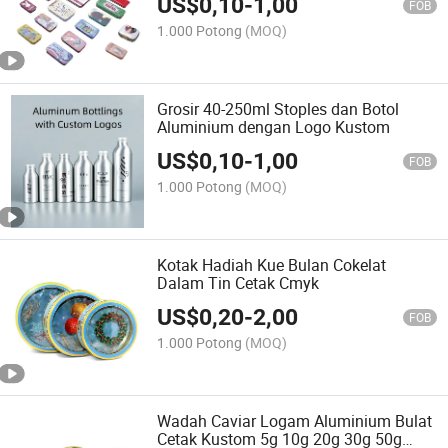
US$
0,10
-
1,00
FOB
1.000 Potong
(MOQ)
Grosir 40-250ml Stoples dan Botol
Aluminium dengan Logo Kustom
US$
0,10
-
1,00
FOB
1.000 Potong
(MOQ)
Kotak Hadiah Kue Bulan Cokelat
Dalam Tin Cetak Cmyk
US$
0,20
-
2,00
FOB
1.000 Potong
(MOQ)
Wadah Caviar Logam Aluminium Bulat
Cetak Kustom 5g 10g 20g 30g 50g