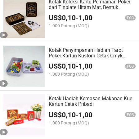
Kotak Koleksi Kartu Permainan Poker
dari Tinplate Hitam Mat, Bentuk
Persegi Panjang dengan Penutup dan
US$
0,10
-
1,00
Dasar
FOB
1.000 Potong
(MOQ)
Kotak Penyimpanan Hadiah Tarot
Poker Kartun Kustom Cetak Cmyk
untuk Bermain Game
US$
0,10
-
1,00
FOB
1.000 Potong
(MOQ)
Kotak Hadiah Kemasan Makanan Kue
Kartun Cetak Pribadi
US$
0,10
-
1,00
FOB
1.000 Potong
(MOQ)