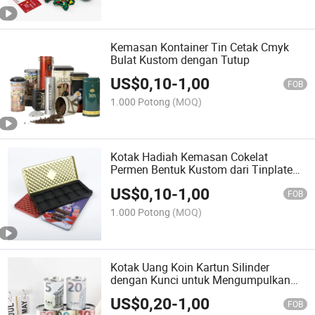
Kemasan Kontainer Tin Cetak Cmyk
Bulat Kustom dengan Tutup
US$
0,10
-
1,00
FOB
1.000 Potong
(MOQ)
Kotak Hadiah Kemasan Cokelat
Permen Bentuk Kustom dari Tinplate
Berstandar Makanan dengan Tray
US$
0,10
-
1,00
Blister Plastik
FOB
1.000 Potong
(MOQ)
Kotak Uang Koin Kartun Silinder
dengan Kunci untuk Mengumpulkan
Uang Piggy Bank
US$
0,20
-
1,00
FOB