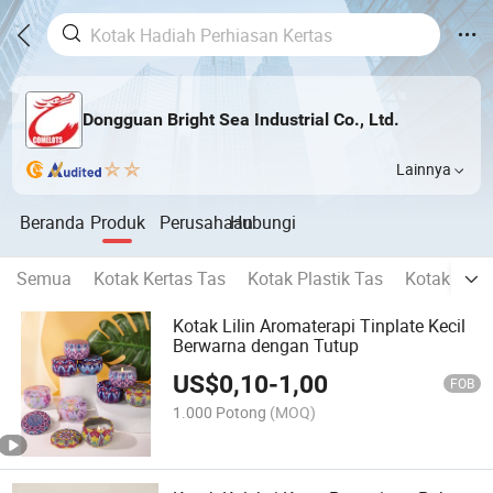
Dongguan Bright Sea Industrial Co., Ltd.
Lainnya
Beranda
Produk
Perusahaan
Hubungi
Semua
Kotak Kertas Tas
Kotak Plastik Tas
Kotak Kay
Kotak Lilin Aromaterapi Tinplate Kecil
Berwarna dengan Tutup
US$
0,10
-
1,00
FOB
1.000 Potong
(MOQ)