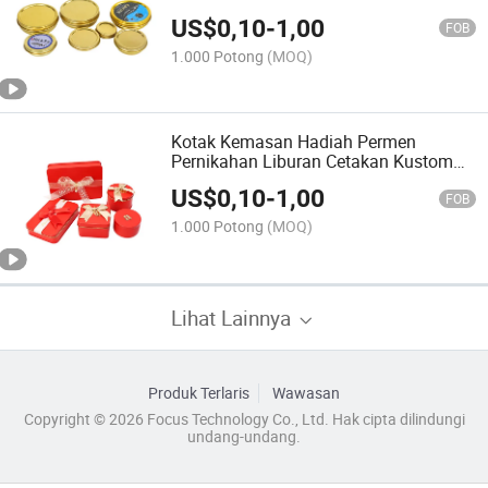
100g 250g 500g dengan Tutup Ulir
US$
0,10
-
1,00
FOB
1.000 Potong
(MOQ)
Kotak Kemasan Hadiah Permen
Pernikahan Liburan Cetakan Kustom
dengan Pita dan Kartu Tag Kertas Set
US$
0,10
-
1,00
FOB
1.000 Potong
(MOQ)
Lihat Lainnya
Produk Terlaris
Wawasan
Copyright © 2026 Focus Technology Co., Ltd. Hak cipta dilindungi
undang-undang.