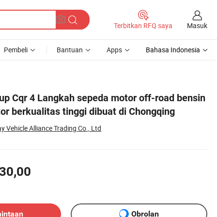
Masuk
Terbitkan RFQ saya
Pembeli
Bantuan
Apps
Bahasa Indonesia
qing
up Cqr 4 Langkah sepeda motor off-road bensin
r berkualitas tinggi dibuat di Chongqing
Vehicle Alliance Trading Co., Ltd
30,00
mintaan
Obrolan