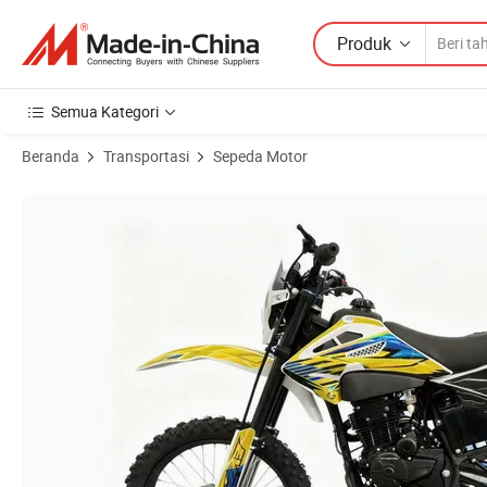
Produk
Semua Kategori
Beranda
Transportasi
Sepeda Motor
Gambar Produk dari 250cc Sohc 2 Katup Cqr 4 Langkah sepeda motor o