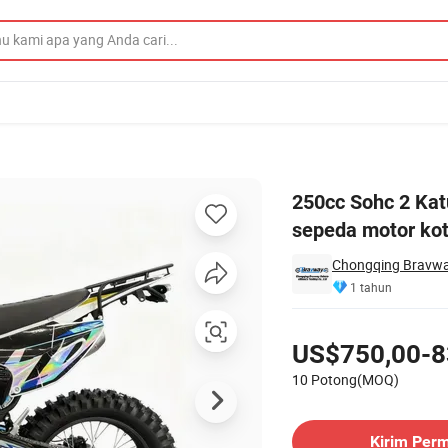
ff-road bensin sepeda motor kotor berkualitas tinggi dibuat di Chong
250cc Sohc 2 Kat
sepeda motor koto
Chongqing Bravway 
1 tahun
Harga
US$750,00-8
10 Potong(MOQ)
Hubungi Pemasok
Kirim Per