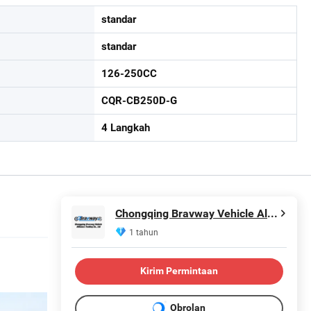
standar
standar
126-250CC
CQR-CB250D-G
4 Langkah
Chongqing Bravway Vehicle Alliance Trading Co., Ltd
1 tahun
Kirim Permintaan
Obrolan