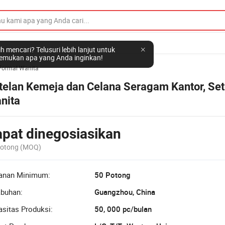
h mencari? Telusuri lebih lanjut untuk
mukan apa yang Anda inginkan!
Formal Wanita
telan Kemeja dan Celana Seragam Kantor, Set
nita
pat dinegosiasikan
Potong
(MOQ)
anan Minimum:
50 Potong
abuhan:
Guangzhou, China
sitas Produksi:
50, 000 pc/bulan