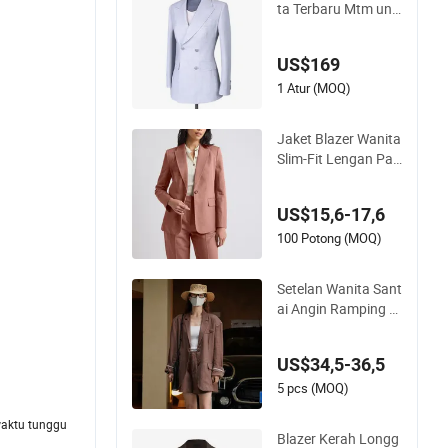
ta Terbaru Mtm unt
uk Wanita Kantor A
ksesori Pakaian Ga
US$169
un Buatan Cina
1 Atur (MOQ)
Jaket Blazer Wanita
Slim-Fit Lengan Pan
jang Bisnis Kantor P
rofesional Kustom F
US$15,6-17,6
ashionable dengan
Satu Kancing Warn
100 Potong (MOQ)
a Merah Muda Gros
ir
Setelan Wanita Sant
ai Angin Ramping P
elindung Matahari E
stetika Uang Kuno
US$34,5-36,5
Vintage Korea
5 pcs (MOQ)
waktu tunggu
Blazer Kerah Longg