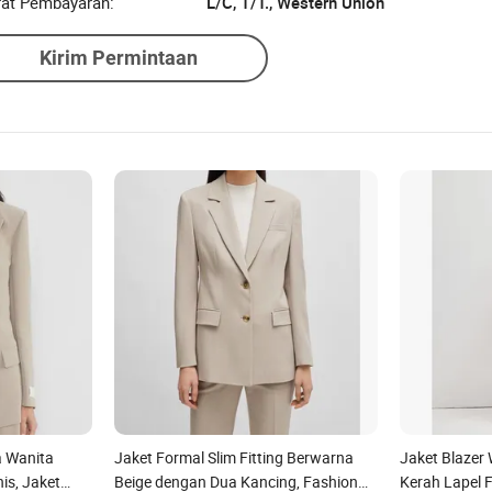
rat Pembayaran:
L/C, T/T., Western Union
Kirim Permintaan
a Wanita
Jaket Formal Slim Fitting Berwarna
Jaket Blazer
is, Jaket
Beige dengan Dua Kancing, Fashion
Kerah Lapel 