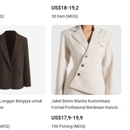
ukan dengan Rok Slip
US$18-19,2
Q)
30 Item (MOQ)
 Longgar Bergaya untuk
Jaket Bisnis Wanita Kustomisasi
or
Formal Profesional Berdesain Kancing
Bawah Beige Muda Tahan Lama dan
US$17,9-19,9
Stylish
(MOQ)
100 Potong (MOQ)