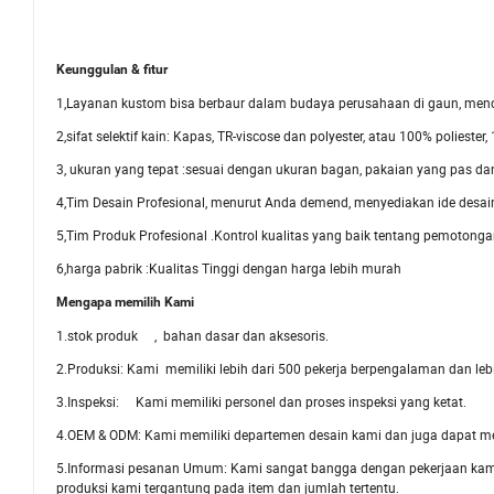
Keunggulan & fitur
1,Layanan kustom bisa berbaur dalam budaya perusahaan di gaun, men
2,sifat selektif kain: Kapas, TR-viscose dan polyester, atau 100% poliest
3, ukuran yang tepat :sesuai dengan ukuran bagan, pakaian yang pas d
4,Tim Desain Profesional, menurut Anda demend, menyediakan ide desai
5,Tim Produk Profesional .Kontrol kualitas yang baik tentang pemoton
6,harga pabrik :Kualitas Tinggi dengan harga lebih murah
Mengapa memilih Kami
1.stok produk , bahan dasar dan aksesoris.
2.Produksi: Kami memiliki lebih dari 500 pekerja berpengalaman dan lebi
3.Inspeksi: Kami memiliki personel dan proses inspeksi yang ketat.
4.OEM & ODM: Kami memiliki departemen desain kami dan juga dapat m
5.Informasi pesanan Umum: Kami sangat bangga dengan pekerjaan kam
produksi kami tergantung pada item dan jumlah tertentu.