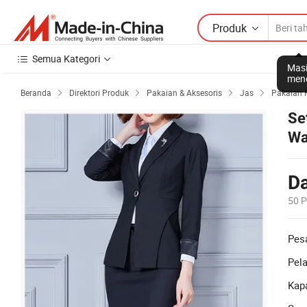
Produk
Semua Kategori
Masi
mene
Beranda
Direktori Produk
Pakaian & Aksesoris
Jas
Pakaian 




Se
Wa
Da
50 
Pes
Pel
Kapa