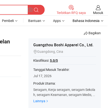
Masuk
Terbitkan RFQ saya
Pembeli
Bantuan
Apps
Bahasa Indonesia
Bagikan
elan
Guangzhou Boshi Apparel Co., Ltd.
Guangdong, Cina

Klasifikasi:
5.0/5
Tanggal Masuk Terakhir:
Jul 17, 2026
Produk Utama:
Seragam, Kerja seragam, seragam Sekola
h, seragam Keamanan, seragam Medis, S
eragam keselamatan, Keausan, kaos, baj
Lainnya
u pria, Polo Shirt