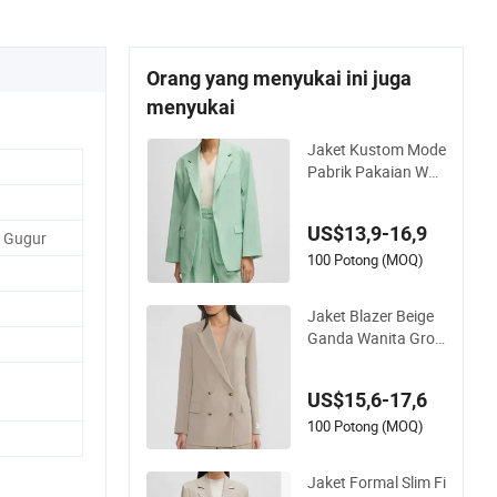
Orang yang menyukai ini juga
menyukai
Jaket Kustom Mode
Pabrik Pakaian Wan
ita Kantor Nyaman
dengan Saku Pakai
US$13,9-16,9
an Bisnis Elegan unt
 Gugur
uk Perjalanan Kerja
100 Potong (MOQ)
Setelan Wanita
Jaket Blazer Beige
Ganda Wanita Grosi
r Kustom, Jaket Bis
nis, Jaket Profesion
US$15,6-17,6
al Kantor, Fitted Len
gan Panjang, Setela
100 Potong (MOQ)
n Wanita
Jaket Formal Slim Fi