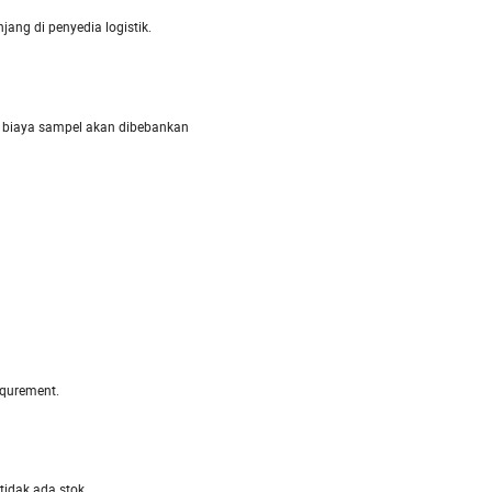
ang di penyedia logistik.
 biaya sampel akan dibebankan
equrement.
idak ada stok.