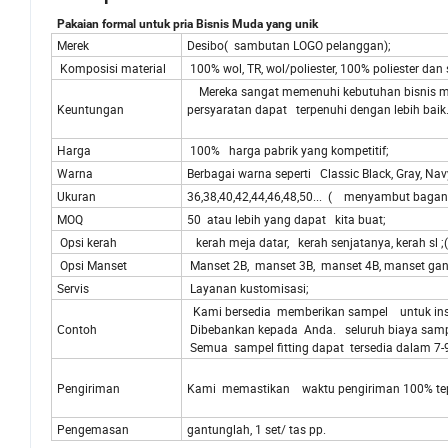
Pakaian formal untuk pria Bisnis Muda yang unik
Merek
Desibo( sambutan LOGO pelanggan);
Komposisi material
100% wol, TR, wol/poliester, 100% poliester dan 
Mereka sangat memenuhi kebutuhan bisnis m
Keuntungan
persyaratan dapat terpenuhi dengan lebih baik
Harga
100% harga pabrik yang kompetitif;
Warna
Berbagai warna seperti Classic Black, Gray, Nav
Ukuran
36,38,40,42,44,46,48,50... ( menyambut bagan
MOQ
50 atau lebih yang dapat kita buat;
Opsi kerah
kerah meja datar, kerah senjatanya, kerah sl 
Opsi Manset
Manset 2B, manset 3B, manset 4B, manset gan
Servis
Layanan kustomisasi;
Kami bersedia memberikan sampel untuk insp
Contoh
Dibebankan kepada Anda. seluruh biaya samp
Semua sampel fitting dapat tersedia dalam 7-9
Pengiriman
Kami memastikan waktu pengiriman 100% tepa
Pengemasan
gantunglah, 1 set/ tas pp.