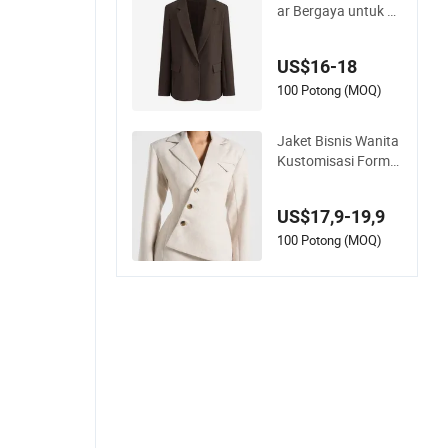
ar Bergaya untuk P
akaian Kantor
US$16-18
100 Potong (MOQ)
Jaket Bisnis Wanita
Kustomisasi Formal
Profesional Berdesa
in Kancing Bawah B
US$17,9-19,9
eige Muda Tahan La
ma dan Stylish
100 Potong (MOQ)