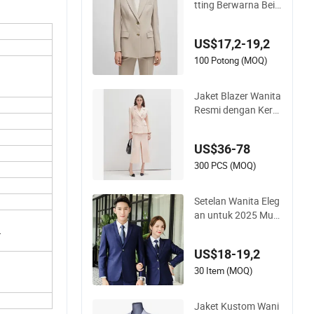
tting Berwarna Beig
e dengan Dua Kanci
ng, Fashion Klasik, T
US$17,2-19,2
ahan Lama, Grosir,
Leher Terbuka, Leng
100 Potong (MOQ)
an Panjang, Setelan
Bisnis Kantor
Jaket Blazer Wanita
Resmi dengan Kera
h Lapel Fashion Bar
u, Ganda, Lurus, Dip
US$36-78
adukan dengan Rok
Slip Depan
300 PCS (MOQ)
Setelan Wanita Eleg
an untuk 2025 Musi
m Dingin
.
US$18-19,2
30 Item (MOQ)
Jaket Kustom Wani