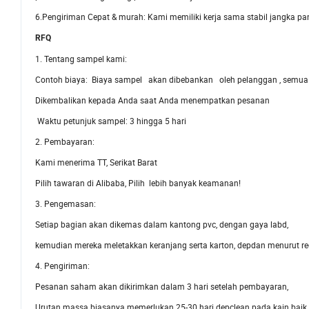
6.Pengiriman Cepat & murah: Kami memiliki kerja sama stabil jangka panj
RFQ
1. Tentang sampel kami:
Contoh biaya: Biaya sampel akan dibebankan oleh pelanggan , semua
Dikembalikan kepada Anda saat Anda menempatkan pesanan
Waktu petunjuk sampel: 3 hingga 5 hari
2. Pembayaran:
Kami menerima TT, Serikat Barat
Pilih tawaran di Alibaba, Pilih lebih banyak keamanan!
3. Pengemasan:
Setiap bagian akan dikemas dalam kantong pvc, dengan gaya labd,
kemudian mereka meletakkan keranjang serta karton, depdan menurut r
4. Pengiriman:
Pesanan saham akan dikirimkan dalam 3 hari setelah pembayaran,
Urutan massa biasanya memerlukan 25-30 hari depclean pada kain baik t