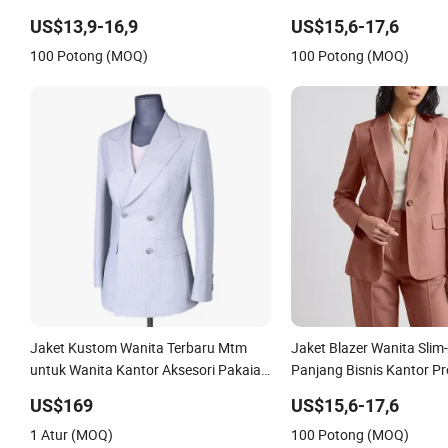
Pakaian Bisnis Elegan untuk
Profesional Kantor, Fitt
US$13,9-16,9
US$15,6-17,6
Perjalanan Kerja Setelan Wanita
Panjang, Setelan Wanita
100 Potong (MOQ)
100 Potong (MOQ)
Jaket Kustom Wanita Terbaru Mtm
Jaket Blazer Wanita Slim
untuk Wanita Kantor Aksesori Pakaian
Panjang Bisnis Kantor Pr
Gaun Buatan Cina
Kustom Fashionable den
US$169
US$15,6-17,6
Kancing Warna Merah Mu
1 Atur (MOQ)
100 Potong (MOQ)