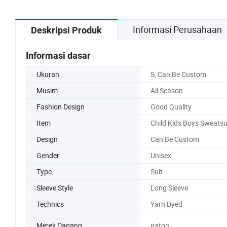
Informasi Perusahaan
Deskripsi Produk
Informasi dasar
Ukuran
S, Can Be Custom
Musim
All Season
Fashion Design
Good Quality
Item
Child Kids Boys Sweatsu
Design
Can Be Custom
Gender
Unisex
Type
Suit
Sleeve Style
Long Sleeve
Technics
Yarn Dyed
Merek Dagang
paton