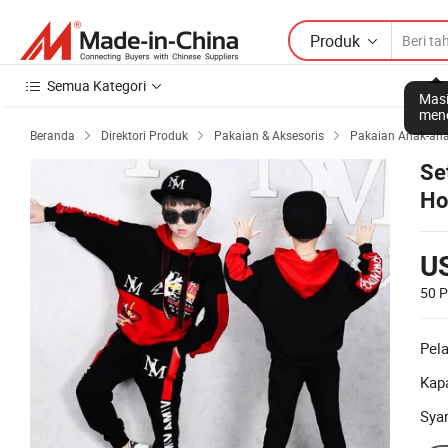
Produk
Semua Kategori
Masi
mene
Beranda
Direktori Produk
Pakaian & Aksesoris
Pakaian Anak-an



Se
Ho
U
50 
Pel
Kapa
Sya