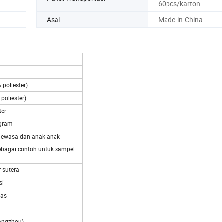
60pcs/karton
Asal
Made-in-China
oliester).
oliester)
ter
gram
 dewasa dan anak-anak
ebagai contoh untuk sampel
 sutera
si
nas
angzhou)