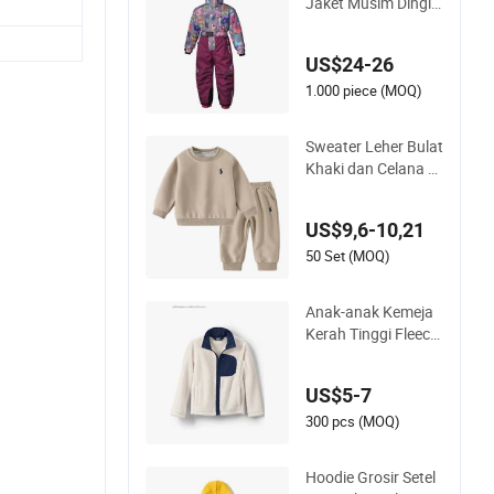
Jaket Musim Dingin
Tahan Air Pakaian S
ki Musim Dingin Pak
US$24-26
aian Olahraga Luar
Ruangan
1.000 piece (MOQ)
Sweater Leher Bulat
Khaki dan Celana S
erasi Setelan Anak-
anak
US$9,6-10,21
50 Set (MOQ)
Anak-anak Kemeja
Kerah Tinggi Fleece
Resleting Binding S
aku Kiri dan Kanan
US$5-7
Santai Musim Dingi
n Antipilling Potong
300 pcs (MOQ)
an Regulart Kustom
isasi Jaket Hoodie L
Hoodie Grosir Setel
uar untuk Laki-laki d