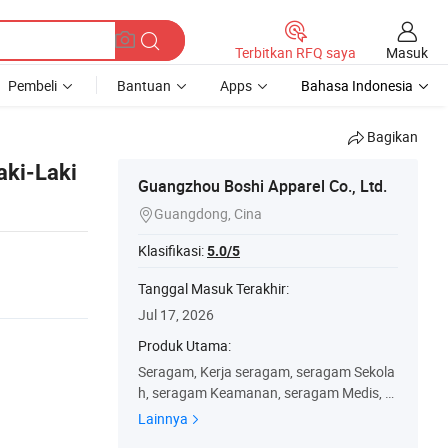
Masuk
Terbitkan RFQ saya
Pembeli
Bantuan
Apps
Bahasa Indonesia
Bagikan
aki-Laki
Guangzhou Boshi Apparel Co., Ltd.
Guangdong, Cina

Klasifikasi:
5.0/5
Tanggal Masuk Terakhir:
Jul 17, 2026
Produk Utama:
Seragam, Kerja seragam, seragam Sekola
h, seragam Keamanan, seragam Medis, S
eragam keselamatan, Keausan, kaos, baj
Lainnya
u pria, Polo Shirt