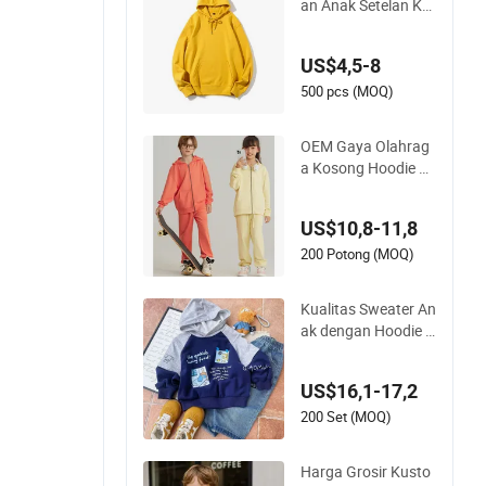
an Anak Setelan Ku
an Perempuan
stom Sweatsuit Uni
sex
US$4,5-8
500 pcs (MOQ)
OEM Gaya Olahrag
a Kosong Hoodie Ri
tsleting Ganda Stre
etwear 550GSM Ov
US$10,8-11,8
ersized Unisex Vinta
ge 100% Hoodie Rit
200 Potong (MOQ)
sleting Katun
Kualitas Sweater An
ak dengan Hoodie A
nak dan Jeans untu
k Pakaian Balita
US$16,1-17,2
200 Set (MOQ)
Harga Grosir Kusto