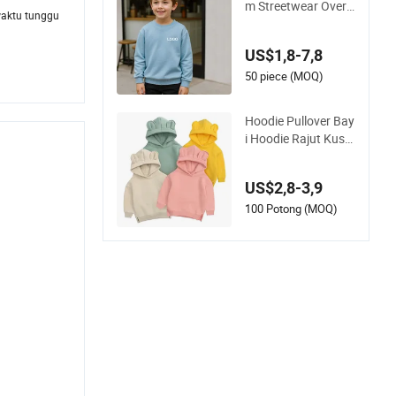
m Streetwear Oversi
waktu tunggu
zed Anak Essentials
Sweater Pullover Ho
US$1,8-7,8
odie Anak
50 piece (MOQ)
Hoodie Pullover Bay
i Hoodie Rajut Kust
om Cetak untuk An
ak-Anak Laki-Laki M
US$2,8-3,9
enggunakan Hoodie
100 Potong (MOQ)