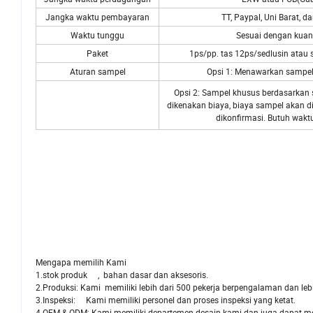
Jangka waktu pembayaran
TT, Paypal, Uni Barat, 
Waktu tunggu
Sesuai dengan kuan
Paket
1ps/pp. tas 12ps/sedlusin atau
Aturan sampel
Opsi 1: Menawarkan sampel
Opsi 2: Sampel khusus berdasarkan 
dikenakan biaya, biaya sampel akan d
dikonfirmasi. Butuh waktu
Mengapa memilih Kami
1.stok produk , bahan dasar dan aksesoris.
2.Produksi: Kami memiliki lebih dari 500 pekerja berpengalaman dan lebi
3.Inspeksi: Kami memiliki personel dan proses inspeksi yang ketat.
4.OEM & ODM: Kami memiliki departemen desain kami dan juga dapat m