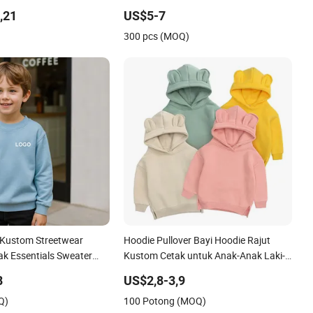
Santai Musim Dingin Antipilling
,21
US$5-7
Potongan Regulart Kustomisasi Jaket
)
300 pcs (MOQ)
Hoodie Luar untuk Laki-laki dan
Perempuan
 Kustom Streetwear
Hoodie Pullover Bayi Hoodie Rajut
ak Essentials Sweater
Kustom Cetak untuk Anak-Anak Laki-
die Anak
Laki Menggunakan Hoodie
8
US$2,8-3,9
Q)
100 Potong (MOQ)