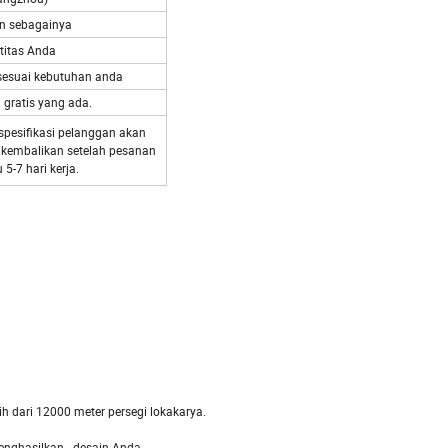
dan sebagainya
titas Anda
 sesuai kebutuhan anda
 gratis yang ada.
spesifikasi pelanggan akan
ikembalikan setelah pesanan
 5-7 hari kerja.
h dari 12000 meter persegi lokakarya.
enghasilkan desain Anda.