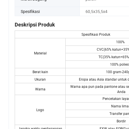
Spesifikasi
60,5x35,5x4
Deskripsi Produk
Spesifikasi Produk
100%
CVC(65% katun+35% p
Material
TC(35% katun+65% p
100% polies
Berat kain
100 gram-240
Ukuran
Eropa atau Asia standar untuk
Warna apa pun pada pantone atau s
Warna
Anda
Pencetakan layar
Nama lima
Logo
Transfer pa
Bordir
Jangka waktu perdagangan
EXW atau FOB(Gu