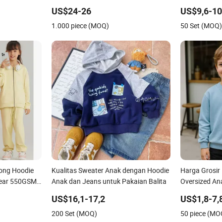
ak-anak,
Dingin Pakaian Olahraga Luar
US$24-26
US$9,6-10
Ruangan
1.000 piece (MOQ)
50 Set (MOQ
ong Hoodie
Kualitas Sweater Anak dengan Hoodie
Harga Grosir
wear 550GSM
Anak dan Jeans untuk Pakaian Balita
Oversized An
e 100% Hoodie
Pullover Hoo
US$16,1-17,2
US$1,8-7,
200 Set (MOQ)
50 piece (MO