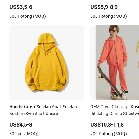
Pullover Unisex Pakaian Olahraga
Disesuaikan, Pullover An
US$3,5-6
US$5,9-8,9
untuk Perempuan & Wanita
Hoodie Fleece Anak
600 Potong (MOQ)
500 Potong (MOQ)
Hoodie Grosir Setelan Anak Setelan
OEM Gaya Olahraga Kos
Kustom Sweatsuit Unisex
Ritsleting Ganda Street
Oversized Unisex Vintag
US$4,5-8
US$10,8-11,8
Ritsleting Katun
500 pcs (MOQ)
200 Potong (MOQ)