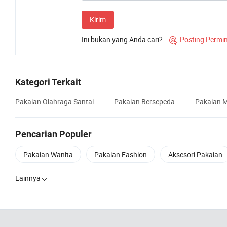
Kirim
Ini bukan yang Anda cari?
Posting Permi

Kategori Terkait
Pakaian Olahraga Santai
Pakaian Bersepeda
Pakaian M
Pencarian Populer
Pakaian Wanita
Pakaian Fashion
Aksesori Pakaian
Lainnya
