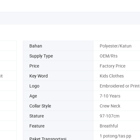
Bahan
Polyester/Katun
Supply Type
OEM/Rts
Price
Factory Price
it
Key Word
Kids Clothes
Logo
Embroidered or Prin
Age
7-10 Years
Collar Style
Crew Neck
Stature
97-107cm
Feature
Breathful
1 potong/tas pp
Paket Transportasi