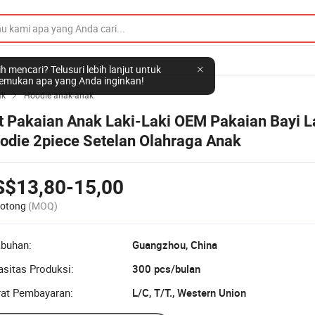
h mencari? Telusuri lebih lanjut untuk
mukan apa yang Anda inginkan!
ak
Hoodie anak-anak

t Pakaian Anak Laki-Laki OEM Pakaian Bayi L
odie 2piece Setelan Olahraga Anak
S$13,80-15,00
Potong
(MOQ)
abuhan:
Guangzhou, China
sitas Produksi:
300 pcs/bulan
rat Pembayaran:
L/C, T/T., Western Union