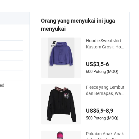
Orang yang menyukai ini juga
menyukai
Hoodie Sweatshirt
Kustom Grosir, Hoo
dy Streetwear Bordi
r Oversized Pullover
US$3,5-6
Unisex Pakaian Ola
hraga untuk Perem
600 Potong (MOQ)
puan &amp; Wanita
ted
Fleece yang Lembut
dan Bernapas, War
na dan Ukuran yang
Dapat Disesuaikan,
US$5,9-8,9
Pullover Anak-anak,
Hoodie Fleece Anak
500 Potong (MOQ)
Pakaian Anak-Anak