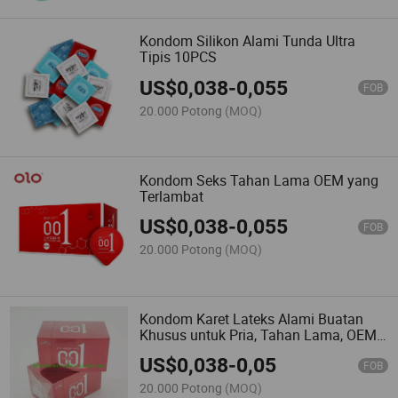
berencana untuk mengimpornya
ke Uni Eropa atau wilayah lain di
Kondom Silikon Alami Tunda Ultra
mana impor, penjualan, atau
Tipis 10PCS
penjualan kembali produk
tersebut dilarang.
US$
0,038
-
0,055
FOB
Made-in-China.com dan para
penjual terkait berhak untuk
20.000 Potong
(MOQ)
mengakhiri transaksi penjualan
apa pun jika ada kecurigaan
atau konfirmasi bahwa
ketentuan yang telah ditetapkan
Kondom Seks Tahan Lama OEM yang
ini dilanggar.
Jika terdapat
Terlambat
ketidaksesuaian atau perbedaan
antara versi bahasa Inggris dan
US$
0,038
-
0,055
FOB
versi bahasa lain dari syarat dan
ketentuan ini, versi bahasa
20.000 Potong
(MOQ)
Inggris akan berlaku.
Harap
dicatat, Made-in-China.com tidak
bertanggung jawab untuk
memverifikasi kepatuhan
Kondom Karet Lateks Alami Buatan
terhadap peraturan.
Khusus untuk Pria, Tahan Lama, OEM,
Tahan Lama
US$
0,038
-
0,05
FOB
20.000 Potong
(MOQ)