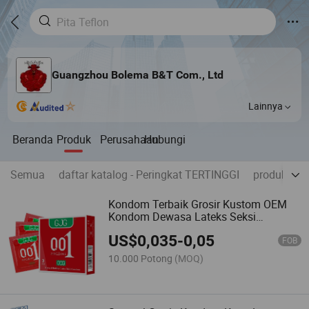
Guangzhou Bolema B&T Com., Ltd
Lainnya
Beranda
Produk
Perusahaan
Hubungi
Semua
daftar katalog - Peringkat TERTINGGI
produk sx 
Kondom Terbaik Grosir Kustom OEM
Kondom Dewasa Lateks Seksi
Berbintik
US$
0,035
-
0,05
FOB
10.000 Potong
(MOQ)