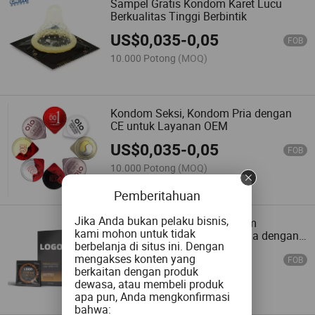
Sampel Gratis Kondom Karet Lucu
Berkualitas Tinggi Berbintik
US$
0,035
-
0,05
FOB
10.000 Potong
(MOQ)
Kondom Seksi, Kondom Pria dengan
CE untuk Layanan OEM
US$
0,035
-
0,05
FOB
10.000 Potong
(MOQ)
Pemberitahuan
Jika Anda bukan pelaku bisnis,
Pabrik Menyediakan Kondom
kami mohon untuk tidak
Beraroma Buah yang Berbeda dengan
berbelanja di situs ini. Dengan
Label Pribadi
US$
0,035
-
0,05
mengakses konten yang
FOB
berkaitan dengan produk
10.000 Potong
(MOQ)
dewasa, atau membeli produk
apa pun, Anda mengkonfirmasi
bahwa: